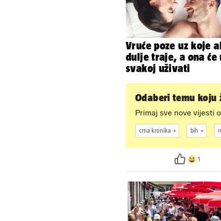
Vruće poze uz koje a
dulje traje, a ona će 
svakoj uživati
Odaberi temu koju ž
Primaj sve nove vijesti o
crna kronika
bih
r
1