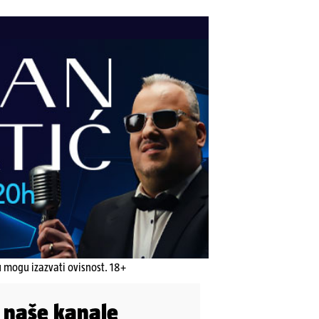
u mogu izazvati ovisnost. 18+
i naše kanale