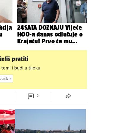
kcija
24SATA DOZNAJU Vijeće
u
HOO-a danas odlučuje o
Krajaču! Prvo će mu
srezati ovlasti, a onda...
eliš pratiti
 temi i budi u tijeku
udnik
2