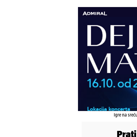
Igre na sreć
Prat