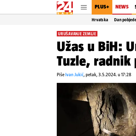
PLUS+
NEWS
Hrvatska
Dan pobjed
URUŠAVANJE ZEMLJE
Užas u BiH: U
Tuzle, radnik
Piše
Ivan Jukić
,
petak, 3.5.2024. u 17:28