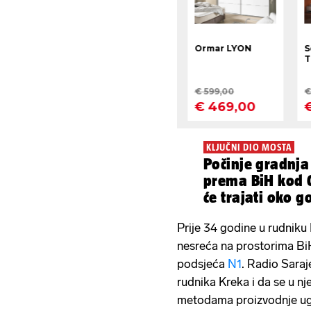
KLJUČNI DIO MOSTA
Počinje gradnja
prema BiH kod G
će trajati oko 
Prije 34 godine u rudnik
nesreća na prostorima BiH
podsjeća
N1
. Radio Saraj
rudnika Kreka i da se u nje
metodama proizvodnje ug