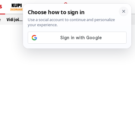
S
PRIJAVA
e
Vidi još…