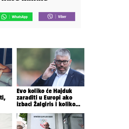
Evo koliko će Hajduk
ti,
zaraditi u Europi ako
izbaci Žalgiris i koliko
ako izbori ligašku fazu