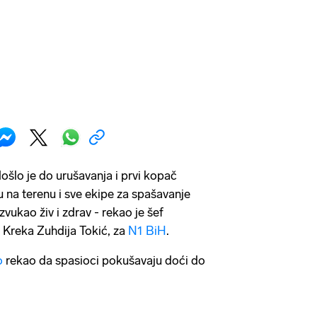
ošlo je do urušavanja i prvi kopač
u na terenu i sve ekipe za spašavanje
zvukao živ i zdrav - rekao je šef
, Kreka Zuhdija Tokić, za
N1 BiH
.
o
rekao da spasioci pokušavaju doći do