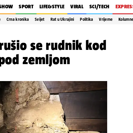
SHOW
SPORT
LIFE&STYLE
VIRAL
SCI/TECH
EXPRES
e
Crna kronika
Svijet
Rat u Ukrajini
Politika
Vrijeme
Kolumn
rušio se rudnik kod
 pod zemljom