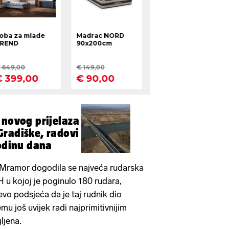
 novog prijelaza
radiške, radovi
godinu dana
u Mramor dogodila se najveća rudarska
 u kojoj je poginulo 180 rudara,
evo podsjeća da je taj rudnik dio
mu još uvijek radi najprimitivnijim
ljena.