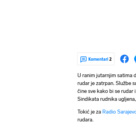
Komentari
2
U ranim jutarnjim satima d
rudar je zatrpan. Službe s
čine sve kako bi se rudar i
Sindikata rudnika ugljena
Tokić je za
Radio Sarajev
rudara.