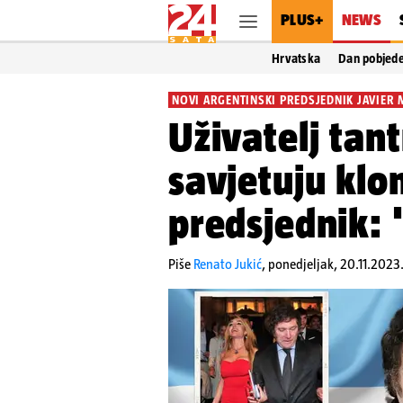
PLUS+
NEWS
Hrvatska
Dan pobjed
NOVI ARGENTINSKI PREDSJEDNIK JAVIER M
Uživatelj tan
savjetuju klon
predsjednik: '
Piše
Renato Jukić
,
ponedjeljak, 20.11.2023.