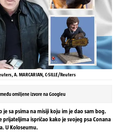
euters, A. MARCARIAN, C-SILLE/Reuters
 među omiljene izvore na Googleu
o je sa psima na misiji koju im je dao sam bog.
 prijateljima ispričao kako je svojeg psa Conana
na. U Koloseumu.