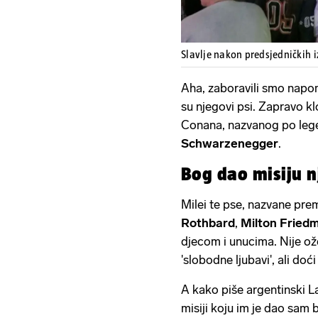
Slavlje nakon predsjedničkih 
Aha, zaboravili smo napom
su njegovi psi. Zapravo k
Conana, nazvanog po lege
Schwarzenegger
.
Bog dao misiju n
Milei te pse, nazvane pre
Rothbard
,
Milton Fried
djecom i unucima. Nije ož
'slobodne ljubavi', ali doć
A kako piše argentinski L
misiji koju im je dao sam 