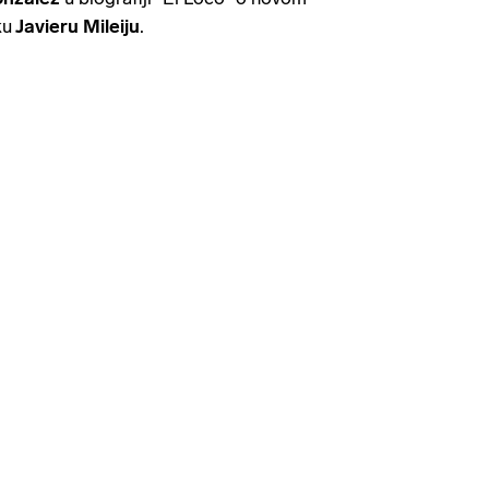
ku
Javieru Mileiju
.