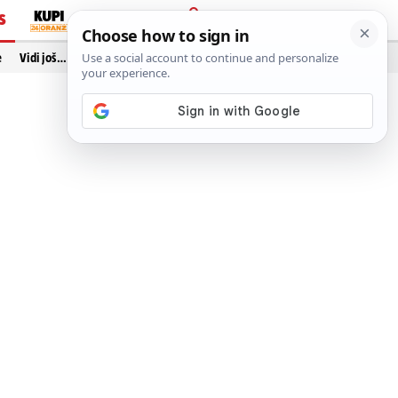
S
PRIJAVA
e
Vidi još…