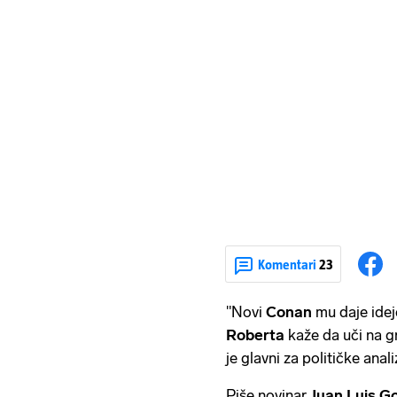
Komentari
23
"Novi
Conan
mu daje idej
Roberta
kaže da uči na 
je glavni za političke anal
Piše novinar
Juan Luis G