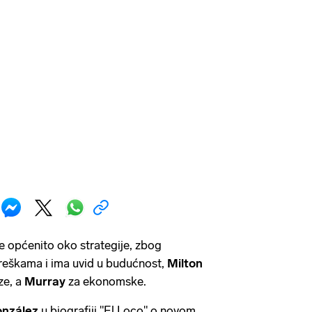
e općenito oko strategije, zbog
greškama i ima uvid u budućnost,
Milton
ize, a
Murray
za ekonomske.
onzález
u biografiji "El Loco" o novom