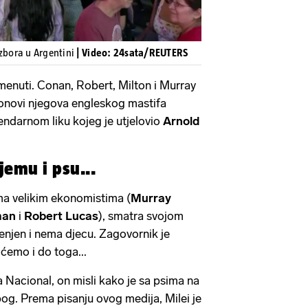
izbora u Argentini
| Video: 24sata/REUTERS
enuti. Conan, Robert, Milton i Murray
lonovi njegova engleskog mastifa
ndarnom liku kojeg je utjelovio
Arnold
jemu i psu...
ma velikim ekonomistima (
Murray
man
i
Robert Lucas
), smatra svojom
enjen i nema djecu. Zagovornik je
i ćemo i do toga...
a Nacional, on misli kako je sa psima na
bog. Prema pisanju ovog medija, Milei je