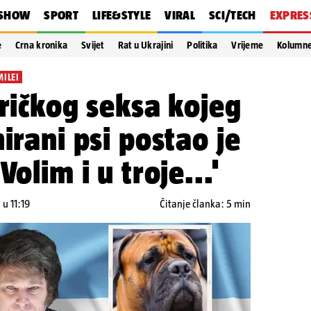
SHOW
SPORT
LIFE&STYLE
VIRAL
SCI/TECH
EXPRES
e
Crna kronika
Svijet
Rat u Ukrajini
Politika
Vrijeme
Kolumn
ILEI
tričkog seksa kojeg
irani psi postao je
Volim i u troje...'
 u 11:19
Čitanje članka: 5 min