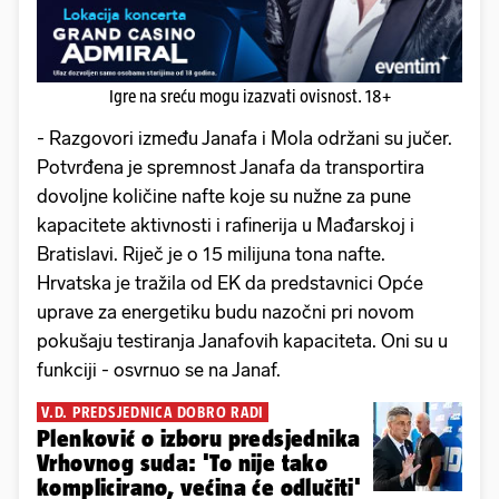
Igre na sreću mogu izazvati ovisnost. 18+
- Razgovori između Janafa i Mola održani su jučer.
Potvrđena je spremnost Janafa da transportira
dovoljne količine nafte koje su nužne za pune
kapacitete aktivnosti i rafinerija u Mađarskoj i
Bratislavi. Riječ je o 15 milijuna tona nafte.
Hrvatska je tražila od EK da predstavnici Opće
uprave za energetiku budu nazočni pri novom
pokušaju testiranja Janafovih kapaciteta. Oni su u
funkciji - osvrnuo se na Janaf.
V.D. PREDSJEDNICA DOBRO RADI
Plenković o izboru predsjednika
Vrhovnog suda: 'To nije tako
komplicirano, većina će odlučiti'