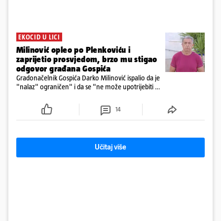
EKOCID U LICI
Milinović opleo po Plenkoviću i
zaprijetio prosvjedom, brzo mu stigao
odgovor građana Gospića
Gradonačelnik Gospića Darko Milinović ispalio da je
"nalaz" ograničen" i da se "ne može upotrijebiti za
sudske sporove". Građani Gospića ga podsjetili da
ga je naručio Uskok i da je dio spisa
14
Učitaj više