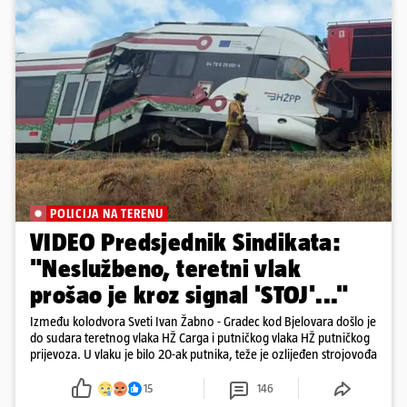
POLICIJA NA TERENU
VIDEO Predsjednik Sindikata:
"Neslužbeno, teretni vlak
prošao je kroz signal 'STOJ'..."
Između kolodvora Sveti Ivan Žabno - Gradec kod Bjelovara došlo je
do sudara teretnog vlaka HŽ Carga i putničkog vlaka HŽ putničkog
prijevoza. U vlaku je bilo 20-ak putnika, teže je ozlijeđen strojovođa
15
146