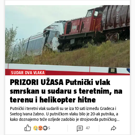
SUDAR DVA VLAKA
PRIZORI UŽASA Putnički vlak
smrskan u sudaru s teretnim, na
terenu i helikopter hitne
Putnički i teretni vlak sudarili su se iza 10 sati između Gradeca i
Svetog Ivana žabno. U putničkom vlaku bilo je 20-ak putnika, a
kako doznajemo teže ozljede zadobio je strojovođa putničkog
vlaka. Zatvoren je promet, a fotoreporteri Prigorskog objavili su
5
47
prve snimke s mjesta sudara