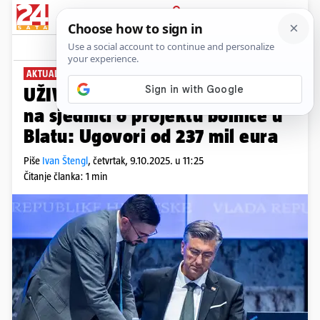
PRIJAVA
News
Komentari
2
AKTUALNOSTI
UŽIVO Ministrica Hrstić govorila
na sjednici o projektu bolnice u
Blatu: Ugovori od 237 mil eura
Piše
Ivan Štengl
,
četvrtak, 9.10.2025. u 11:25
Čitanje članka: 1 min