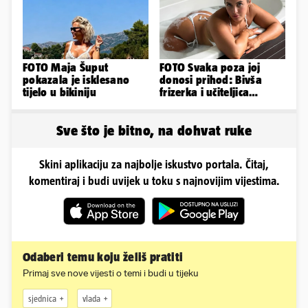
FOTO Maja Šuput
FOTO Svaka poza joj
pokazala je isklesano
donosi prihod: Bivša
tijelo u bikiniju
frizerka i učiteljica
oblinama je zapalila
Instagram
Sve što je bitno, na dohvat ruke
Skini aplikaciju za najbolje iskustvo portala. Čitaj,
komentiraj i budi uvijek u toku s najnovijim vijestima.
Odaberi temu koju želiš pratiti
Primaj sve nove vijesti o temi i budi u tijeku
sjednica
vlada