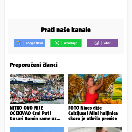
Prati naše kanale
Preporučeni članci
NITKO OVO NIJE
FOTO Nives diže
OČEKIVAO Crni Put i
Celzijuse! Mini haljinica
Gusari Komin rame uz
skoro je otkrila previše
rame osvojili Maraton
lađa