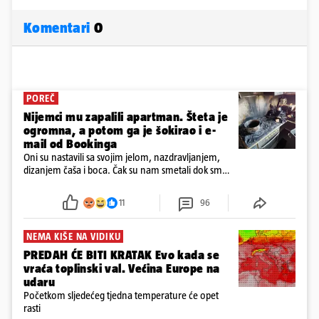
Komentari
0
POREČ
Nijemci mu zapalili apartman. Šteta je
ogromna, a potom ga je šokirao i e-
mail od Bookinga
Oni su nastavili sa svojim jelom, nazdravljanjem,
dizanjem čaša i boca. Čak su nam smetali dok smo
u panici kupili crijeva kako bismo pokušali ugasiti
požar, rekao je vlasnik
11
96
NEMA KIŠE NA VIDIKU
PREDAH ĆE BITI KRATAK Evo kada se
vraća toplinski val. Većina Europe na
udaru
Početkom sljedećeg tjedna temperature će opet
rasti