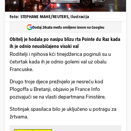
Foto: STEPHANE MAHE/REUTERS, Ilustracija
Dodaj 24sata među omiljene izvore na Googleu
Obitelj je hodala po nasipu blizu rta Pointe du Raz kada
ih je odnio neuobičajeno visoki val
Roditelji i njiihova kći tinejdžerica poginuli su u
četvrtak kada ih je odnio golemi val uz obalu
Francuske.
Drugo troje djece preživjelo je nesreću kod
Plogoffa u Bretanji, objavio je France Info
pozivajući se na vlasti departmana Finistère.
Stotinjak spasilaca bilo je uključeno u potragu za
žrtvama.