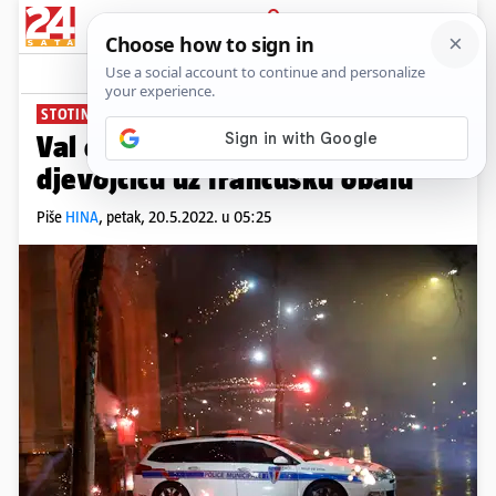
PRIJAVA
News
Komentari
0
STOTINU SPASILACA TRAGALO
Val odnio u smrt roditelje i
djevojčicu uz francusku obalu
Piše
HINA
,
petak, 20.5.2022. u 05:25