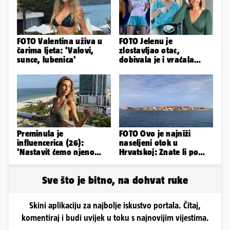
FOTO Valentina uživa u
FOTO Jelenu je
čarima ljeta: 'Valovi,
zlostavljao otac,
sunce, lubenica'
dobivala je i vraćala
kilograme: 'Brutalno me
tukao šakama'
Preminula je
FOTO Ovo je najniži
influencerica (26):
naseljeni otok u
'Nastavit ćemo njeno
Hrvatskoj: Znate li po
nasljeđe'
čemu je još poseban?
Sve što je bitno, na dohvat ruke
Skini aplikaciju za najbolje iskustvo portala. Čitaj,
komentiraj i budi uvijek u toku s najnovijim vijestima.