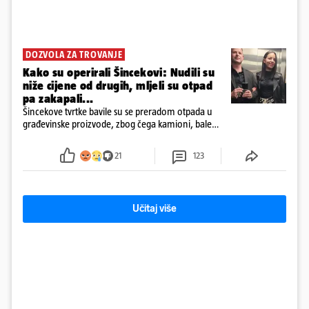
DOZVOLA ZA TROVANJE
Kako su operirali Šincekovi: Nudili su
niže cijene od drugih, mljeli su otpad
pa zakapali...
Šincekove tvrtke bavile su se preradom otpada u
građevinske proizvode, zbog čega kamioni, bale
plastike i samljeveni materijal dugo nisu izazivali
sumnju
21
123
Učitaj više