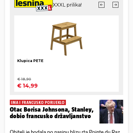
IMA I FRANCUSKO PORIJEKLO
Otac Borisa Johnsona, Stanley,
dobio francusko državljanstvo
Obitelj je hodala po nasipu blizu rta Pointe du Raz