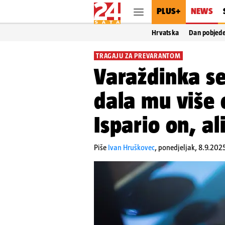
PLUS+
NEWS
Hrvatska
Dan pobjed
TRAGAJU ZA PREVARANTOM
Varaždinka se 
dala mu više 
Ispario on, ali
Piše
Ivan Hruškovec
,
ponedjeljak, 8.9.2025