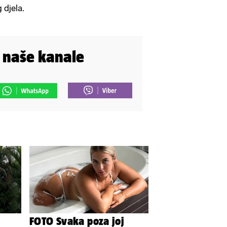
 djela.
i naše kanale
FOTO Svaka poza joj