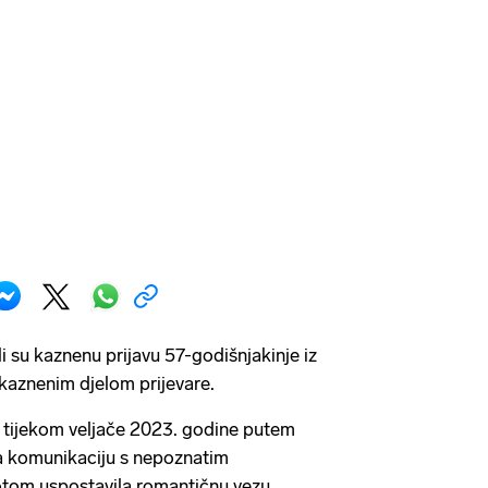
li su kaznenu prijavu 57-godišnjakinje iz
kaznenim djelom prijevare.
e tijekom veljače 2023. godine putem
a komunikaciju s nepoznatim
tom uspostavila romantičnu vezu.