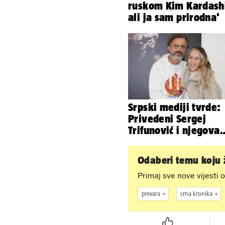
ruskom Kim Kardash
ali ja sam prirodna'
Srpski mediji tvrde:
Privedeni Sergej
Trifunović i njegova
supruga, izazvali su
incident
Odaberi temu koju ž
Primaj sve nove vijesti o
prevara
crna kronika