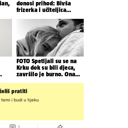
ian,
donosi prihod: Bivša
frizerka i učiteljica
oblinama je zapalila
Instagram
FOTO Spetljali su se na
Krku dok su bili djeca,
završilo je burno. Ona
sad želi 50 milijuna eura
eliš pratiti
 temi i budi u tijeku
1