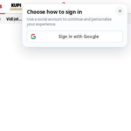
S
PRIJAVA
e
Vidi još…