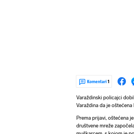
Komentari
1
Varaždinski policajci dobi
Varaždina da je oštećena 
Prema prijavi, oštećena j
društvene mreže započel
muškarcem, s kojom je po