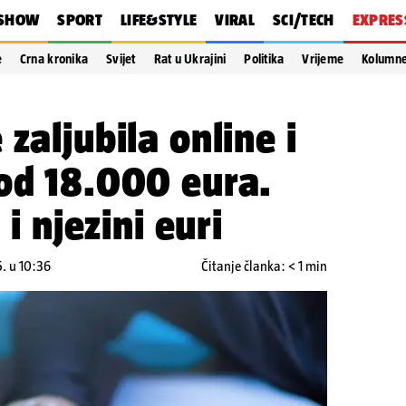
SHOW
SPORT
LIFE&STYLE
VIRAL
SCI/TECH
EXPRES
e
Crna kronika
Svijet
Rat u Ukrajini
Politika
Vrijeme
Kolumn
zaljubila online i
od 18.000 eura.
 i njezini euri
. u 10:36
Čitanje članka: < 1 min