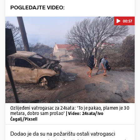
POGLEDAJTE VIDEO:
00:57
Pokretanje videa...
Ozlijeđeni vatrogasac za 24sata: 'To je pakao, plamen je 30
metara, dobro sam prošao'
| Video: 24sata/Ivo
Čagalj/Pixsell
Dodao je da su na požarištu ostali vatrogasci