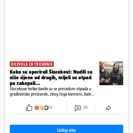
DOZVOLA ZA TROVANJE
Kako su operirali Šincekovi: Nudili su
niže cijene od drugih, mljeli su otpad
pa zakapali...
Šincekove tvrtke bavile su se preradom otpada u
građevinske proizvode, zbog čega kamioni, bale
plastike i samljeveni materijal dugo nisu izazivali
sumnju
17
111
Učitaj više