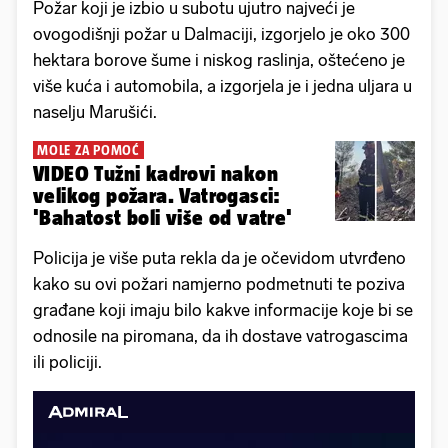
Požar koji je izbio u subotu ujutro najveći je
ovogodišnji požar u Dalmaciji, izgorjelo je oko 300
hektara borove šume i niskog raslinja, oštećeno je
više kuća i automobila, a izgorjela je i jedna uljara u
naselju Marušići.
MOLE ZA POMOĆ
VIDEO Tužni kadrovi nakon
velikog požara. Vatrogasci:
'Bahatost boli više od vatre'
Policija je više puta rekla da je očevidom utvrđeno
kako su ovi požari namjerno podmetnuti te poziva
građane koji imaju bilo kakve informacije koje bi se
odnosile na piromana, da ih dostave vatrogascima
ili policiji.