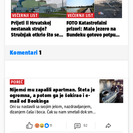
Komentari
1
POREČ
Nijemci mu zapalili apartman. Šteta je
ogromna, a potom ga je šokirao i e-
mail od Bookinga
Oni su nastavili sa svojim jelom, nazdravljanjem,
dizanjem čaša i boca. Čak su nam smetali dok smo
u panici kupili crijeva kako bismo pokušali ugasiti
požar, rekao je vlasnik
11
92