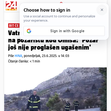
PRIJAVA
News
Komentari
1
BIT ĆE 30 VATROGASACA
Vatrogasci nastavljaju dežurati
na požarištu kod Omiša: 'Požar
još nije proglašen ugašenim'
Piše
HINA
,
ponedjeljak, 23.6.2025. u 14:03
Čitanje članka: < 1 min