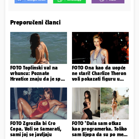
Preporučeni članci
FOTO Toplinski val na
FOTO Ona kao da uopće
vrhuncu: Poznate
ne stari! Charlize Theron
Hrvatice znaju da je spas
voli pokazati figuru u
u minijaturnom bikiniju
golišavim izdanjima...
FOTO Zgrozila bi Cro
FOTO 'Dala sam otkaz
Copa. Voli se šamarati,
kao programerka. Toliko
sami joj se javljaju
sam lijepa da su po meni