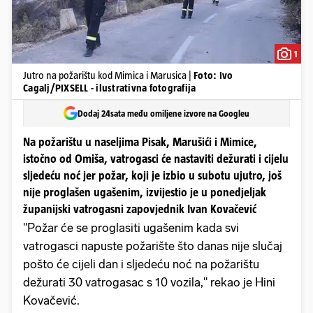
1
Jutro na požarištu kod Mimica i Marusica |
Foto: Ivo
Cagalj/PIXSELL - ilustrativna fotografija
Dodaj 24sata među omiljene izvore na Googleu
Na požarištu u naseljima Pisak, Marušići i Mimice,
istočno od Omiša, vatrogasci će nastaviti dežurati i cijelu
sljedeću noć jer požar, koji je izbio u subotu ujutro, još
nije proglašen ugašenim, izvijestio je u ponedjeljak
županijski vatrogasni zapovjednik Ivan Kovačević
"Požar će se proglasiti ugašenim kada svi
vatrogasci napuste požarište što danas nije slučaj
pošto će cijeli dan i sljedeću noć na požarištu
dežurati 30 vatrogasac s 10 vozila," rekao je Hini
Kovačević.