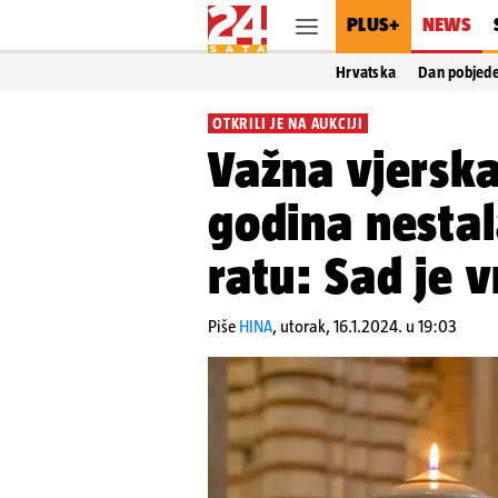
PLUS+
NEWS
Hrvatska
Dan pobjed
OTKRILI JE NA AUKCIJI
Važna vjerska
godina nestal
ratu: Sad je v
Piše
HINA
,
utorak, 16.1.2024. u 19:03