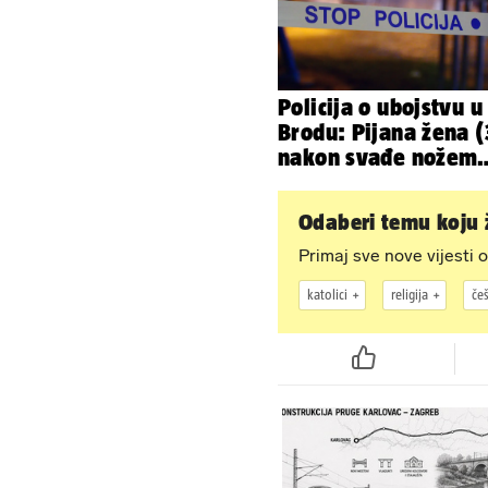
Policija o ubojstvu u 
Brodu: Pijana žena (
nakon svađe nožem
ubila partnera (71)
Odaberi temu koju ž
Primaj sve nove vijesti o
katolici
religija
če