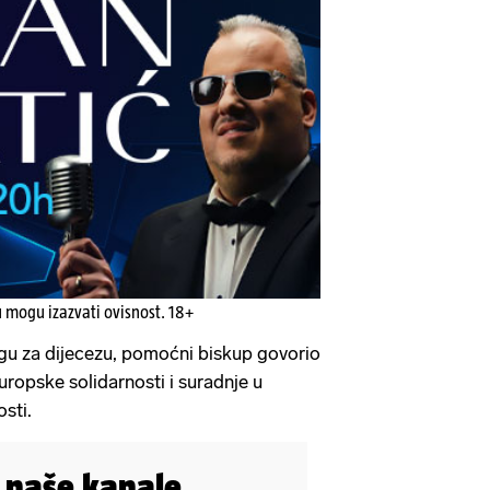
u mogu izazvati ovisnost. 18+
gu za dijecezu, pomoćni biskup govorio
uropske solidarnosti i suradnje u
osti.
i naše kanale