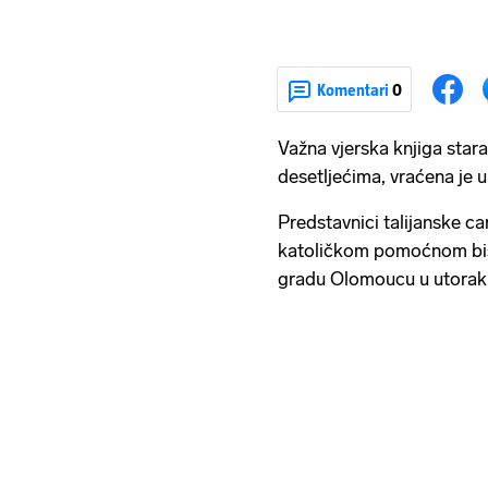
Komentari
0
Važna vjerska knjiga stara
desetljećima, vraćena je 
Predstavnici talijanske ca
katoličkom pomoćnom b
gradu Olomoucu u utorak