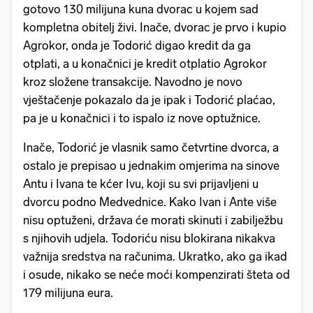
gotovo 130 milijuna kuna dvorac u kojem sad
kompletna obitelj živi. Inače, dvorac je prvo i kupio
Agrokor, onda je Todorić digao kredit da ga
otplati, a u konačnici je kredit otplatio Agrokor
kroz složene transakcije. Navodno je novo
vještačenje pokazalo da je ipak i Todorić plaćao,
pa je u konačnici i to ispalo iz nove optužnice.
Inače, Todorić je vlasnik samo četvrtine dvorca, a
ostalo je prepisao u jednakim omjerima na sinove
Antu i Ivana te kćer Ivu, koji su svi prijavljeni u
dvorcu podno Medvednice. Kako Ivan i Ante više
nisu optuženi, država će morati skinuti i zabilježbu
s njihovih udjela. Todoriću nisu blokirana nikakva
važnija sredstva na računima. Ukratko, ako ga ikad
i osude, nikako se neće moći kompenzirati šteta od
179 milijuna eura.