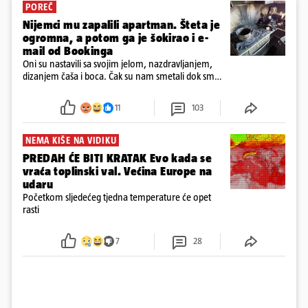
POREČ
Nijemci mu zapalili apartman. Šteta je
ogromna, a potom ga je šokirao i e-
mail od Bookinga
Oni su nastavili sa svojim jelom, nazdravljanjem,
dizanjem čaša i boca. Čak su nam smetali dok smo
u panici kupili crijeva kako bismo pokušali ugasiti
požar, rekao je vlasnik
11
103
NEMA KIŠE NA VIDIKU
PREDAH ĆE BITI KRATAK Evo kada se
vraća toplinski val. Većina Europe na
udaru
Početkom sljedećeg tjedna temperature će opet
rasti
7
28