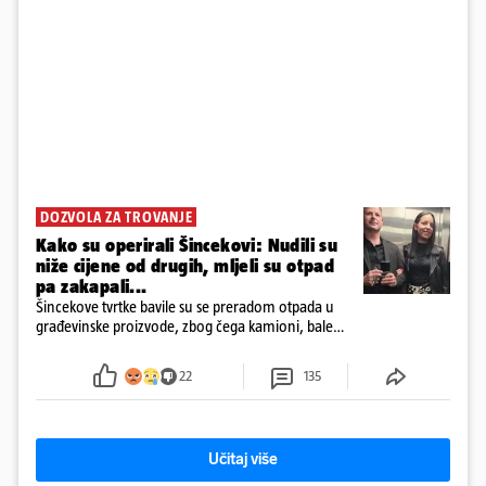
DOZVOLA ZA TROVANJE
Kako su operirali Šincekovi: Nudili su
niže cijene od drugih, mljeli su otpad
pa zakapali...
Šincekove tvrtke bavile su se preradom otpada u
građevinske proizvode, zbog čega kamioni, bale
plastike i samljeveni materijal dugo nisu izazivali
sumnju
22
135
Učitaj više