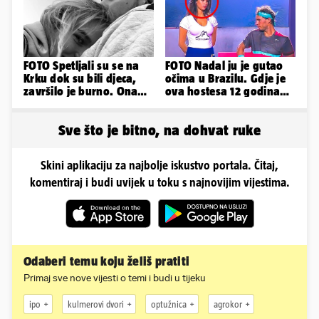
FOTO Spetljali su se na
FOTO Nadal ju je gutao
Krku dok su bili djeca,
očima u Brazilu. Gdje je
završilo je burno. Ona
ova hostesa 12 godina
sad želi 50 milijuna eura
poslije i kako izgleda?
Sve što je bitno, na dohvat ruke
Skini aplikaciju za najbolje iskustvo portala. Čitaj,
komentiraj i budi uvijek u toku s najnovijim vijestima.
Odaberi temu koju želiš pratiti
Primaj sve nove vijesti o temi i budi u tijeku
ipo
kulmerovi dvori
optužnica
agrokor