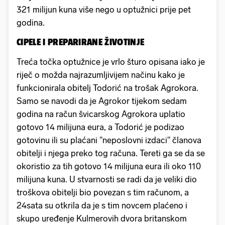
321 milijun kuna više nego u optužnici prije pet
godina.
CIPELE I PREPARIRANE ŽIVOTINJE
Treća točka optužnice je vrlo šturo opisana iako je
riječ o možda najrazumljivijem načinu kako je
funkcionirala obitelj Todorić na trošak Agrokora.
Samo se navodi da je Agrokor tijekom sedam
godina na račun švicarskog Agrokora uplatio
gotovo 14 milijuna eura, a Todorić je podizao
gotovinu ili su plaćani "neposlovni izdaci" članova
obitelji i njega preko tog računa. Tereti ga se da se
okoristio za tih gotovo 14 milijuna eura ili oko 110
milijuna kuna. U stvarnosti se radi da je veliki dio
troškova obitelji bio povezan s tim računom, a
24sata su otkrila da je s tim novcem plaćeno i
skupo uređenje Kulmerovih dvora britanskom