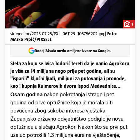
1
storyeditor/2025-07-25/PXL_061123_105756202.jpg |
Foto:
MArko Prpić/PIXSELL
Dodaj 24sata među omiljene izvore na Googleu
Šteta za koju se Ivica Todorić tereti da je nanio Agrokoru
je viša za 14 milijuna nego prije pet godina, ali su
"isparili" ključni ljudi, milijuni za putovanja i provode,
kao i kupnja Kulmerovih dvora ispod Medvednice...
Osam godina
nakon pokretanja istrage i pet
godina od prve optužnice koja je morala biti
povučena zbog sukoba interesa vještaka,
Županijsko državno odvjetništvo podiglo je novu
optužnicu u slučaju Agrokor. Nakon što su prvi put
uzalud potrošili 1,3 milijuna eura na vještačenje,