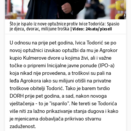
Što je ispalo iz nove optužnice protiv Ivice Todorića: Spasio
je djecu, dvorac, milijune troška
| Video: 24sata/pixsell
U odnosu na prije pet godina, Ivica Todorić se po
novoj optužnici izvukao optužbi da mu je Agrokor
kupio Kulmerove dvore u kojima živi, ali i važne
točke o pripremi Inicijalne javne ponude (IPO-a)
koja nikad nije provedena, a troškovi su pali na
leđa Agrokora iako su milijuni otišli na privatne
troškove obitelji Todorić. Tako je barem tvrdio
DORH prije pet godina, a sad, nakon novoga
vještačenja - to je "isparilo". Ne tereti se Todorića
više niti za lažno prikazivanje stanja dugova i kako
je mjenicama dobavljača prikrivao stvarnu
zaduženost.