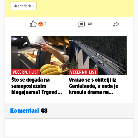
ivica todorić
2
48
Komentari
48