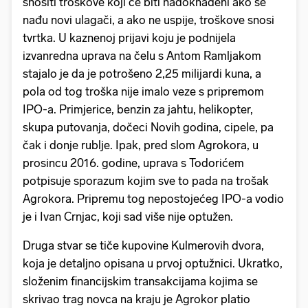
snositi troškove koji će biti nadoknađeni ako se
nađu novi ulagači, a ako ne uspije, troškove snosi
tvrtka. U kaznenoj prijavi koju je podnijela
izvanredna uprava na čelu s Antom Ramljakom
stajalo je da je potrošeno 2,25 milijardi kuna, a
pola od tog troška nije imalo veze s pripremom
IPO-a. Primjerice, benzin za jahtu, helikopter,
skupa putovanja, dočeci Novih godina, cipele, pa
čak i donje rublje. Ipak, pred slom Agrokora, u
prosincu 2016. godine, uprava s Todorićem
potpisuje sporazum kojim sve to pada na trošak
Agrokora. Pripremu tog nepostojećeg IPO-a vodio
je i Ivan Crnjac, koji sad više nije optužen.
Druga stvar se tiče kupovine Kulmerovih dvora,
koja je detaljno opisana u prvoj optužnici. Ukratko,
složenim financijskim transakcijama kojima se
skrivao trag novca na kraju je Agrokor platio