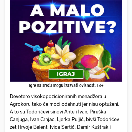
Igre na sreću mogu izazvati ovisnost. 18+
Devetero visokopozicioniranih menadžera u
Agrokoru tako će moći odahnuti jer nisu optuženi.
A to su Todorićevi sinovi Ante i Ivan, Piruška
Canjuga, Ivan Crnjac, Ljerka Puljić, bivši Todorićev
zet Hrvoje Balent, Ivica Sertić, Damir Kuštrak i