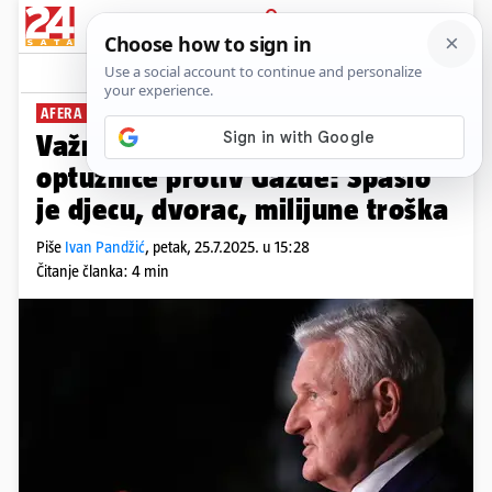
PRIJAVA
News
Komentari
48
AFERA AGROKOR
Važno je i što je ispalo iz nove
optužnice protiv Gazde: Spasio
je djecu, dvorac, milijune troška
Piše
Ivan Pandžić
,
petak, 25.7.2025. u 15:28
Čitanje članka: 4 min