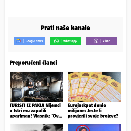
Prati naše kanale
Preporučeni članci
TURISTI IZ PAKLA Nijemci
Eurojackpot donio
u Istri mu zapalili
milijune: Jeste li
apartman! Vlasnik: 'Ovo
provjerili svoje brojeve?
je danas postala tortura'