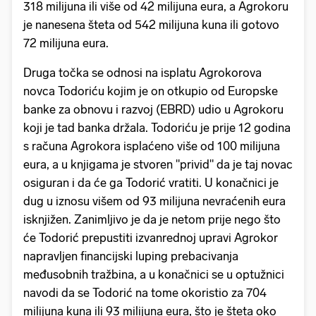
318 milijuna ili više od 42 milijuna eura, a Agrokoru
je nanesena šteta od 542 milijuna kuna ili gotovo
72 milijuna eura.
Druga točka se odnosi na isplatu Agrokorova
novca Todoriću kojim je on otkupio od Europske
banke za obnovu i razvoj (EBRD) udio u Agrokoru
koji je tad banka držala. Todoriću je prije 12 godina
s računa Agrokora isplaćeno više od 100 milijuna
eura, a u knjigama je stvoren "privid" da je taj novac
osiguran i da će ga Todorić vratiti. U konačnici je
dug u iznosu višem od 93 milijuna nevraćenih eura
isknjižen. Zanimljivo je da je netom prije nego što
će Todorić prepustiti izvanrednoj upravi Agrokor
napravljen financijski luping prebacivanja
međusobnih tražbina, a u konačnici se u optužnici
navodi da se Todorić na tome okoristio za 704
milijuna kuna ili 93 milijuna eura, što je šteta oko