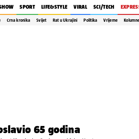
SHOW
SPORT
LIFE&STYLE
VIRAL
SCI/TECH
EXPRES
e
Crna kronika
Svijet
Rat u Ukrajini
Politika
Vrijeme
Kolumn
roslavio 65 godina