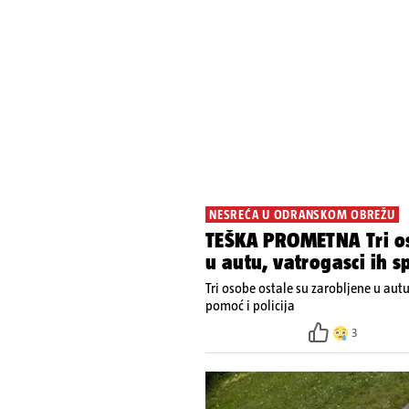
NESREĆA U ODRANSKOM OBREŽU
TEŠKA PROMETNA Tri os
u autu, vatrogasci ih s
Tri osobe ostale su zarobljene u aut
pomoć i policija
3