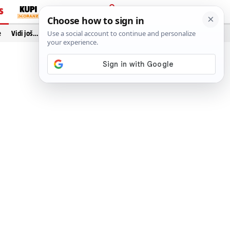
S
PRIJAVA
e
Vidi još…