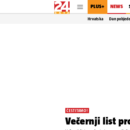
PLUS+
NEWS
Hrvatska
Dan pobjed
ČESTITAMO!
Večernji list p