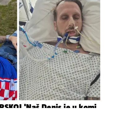
SKOJ 'Naš Denis je u komi,
parata! Molim vas,
om srpnja je imao moždani udar. Operiran je i završio