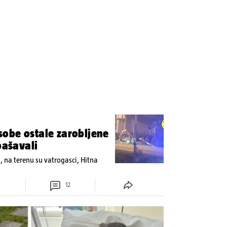
obe ostale zarobljene
pašavali
u, na terenu su vatrogasci, Hitna
12