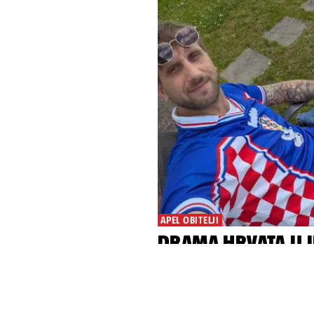
APEL OBITELJI
DRAMA HRVATA U IR
žele ga skinuti s a
pomozite'
Denis Vejzović (38) iz Rijeke početk