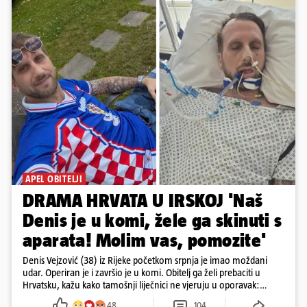
APEL OBITELJI
DRAMA HRVATA U IRSKOJ 'Naš
Denis je u komi, žele ga skinuti s
aparata! Molim vas, pomozite'
Denis Vejzović (38) iz Rijeke početkom srpnja je imao moždani
udar. Operiran je i završio je u komi. Obitelj ga želi prebaciti u
Hrvatsku, kažu kako tamošnji liječnici ne vjeruju u oporavak:
'Imamo 72 sata'
48
104