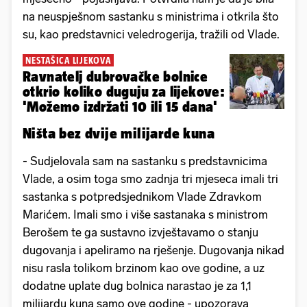
na neuspješnom sastanku s ministrima i otkrila što
su, kao predstavnici veledrogerija, tražili od Vlade.
NESTAŠICA LIJEKOVA
Ravnatelj dubrovačke bolnice
otkrio koliko duguju za lijekove:
'Možemo izdržati 10 ili 15 dana'
Ništa bez dvije milijarde kuna
- Sudjelovala sam na sastanku s predstavnicima
Vlade, a osim toga smo zadnja tri mjeseca imali tri
sastanka s potpredsjednikom Vlade Zdravkom
Marićem. Imali smo i više sastanaka s ministrom
Berošem te ga sustavno izvještavamo o stanju
dugovanja i apeliramo na rješenje. Dugovanja nikad
nisu rasla tolikom brzinom kao ove godine, a uz
dodatne uplate dug bolnica narastao je za 1,1
milijardu kuna samo ove godine - upozorava