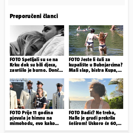
Preporučeni članci
FOTO Spetljali su se na
FOTO Jeste li čuli za
Krku dok su bili djeca,
kupalište u Bubnjarcima?
završilo je burno. Dončić
Mali slap, bistra Kupa,
i Anamaria u novoj fazi
šumski hlad - prava
idila!
FOTO Prije 11 godina
FOTO Badić? Ne treba,
pjevala je himnu na
Halle je grudi prekrila
mimohodu, evo kako
šeširom! Uskoro će 60,
danas izgleda Mia
ljetuje u golim izdanjima