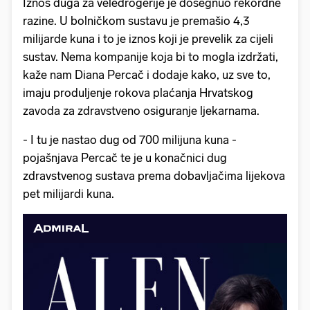
Iznos duga za veledrogerije je dosegnuo rekordne
razine. U bolničkom sustavu je premašio 4,3
milijarde kuna i to je iznos koji je prevelik za cijeli
sustav. Nema kompanije koja bi to mogla izdržati,
kaže nam Diana Percač i dodaje kako, uz sve to,
imaju produljenje rokova plaćanja Hrvatskog
zavoda za zdravstveno osiguranje ljekarnama.
- I tu je nastao dug od 700 milijuna kuna -
pojašnjava Percač te je u konačnici dug
zdravstvenog sustava prema dobavljačima lijekova
pet milijardi kuna.