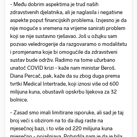
- Među dobrim aspektima je trud naših
zdravstvenih djelatnika, ali je naglasila i negativne
aspekte poput financijskih problema. Izvjesno je da
nije moguće s vremena na vrijeme sanirati problem
koji se nije sustavno rješavao. Još u ožujku sam
pozvao veledrogerije da razgovaramo o modalitetu
i promjenama koje bi omogućile da zdravstveni
sustav bude održiv. Radimo na tome užurbano
unatoč COVID krizi - kaže nam ministar Beroš.
Diana Percač, pak, kaže da su zbog duga prema
tvrtki Medical Intertrade, koji iznosi više od 600
milijuna kuna, obustavili opskrbu lijekova za 32
bolnice.
- Zasad smo imali limitirane isporuke, ali sad je taj
broj veći s obzirom na to da dug raste na
mjesečnoj bazi, i to više od 220 milijuna kuna
mjesečno - pojašnjava. Potvrdila nam je da je bila