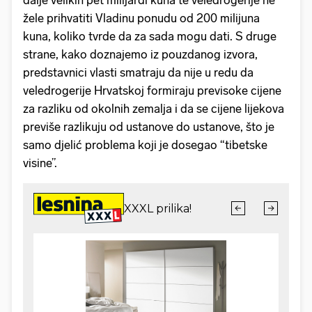
dalje velikih pet milijardi kuna te veledrogerije ne
žele prihvatiti Vladinu ponudu od 200 milijuna
kuna, koliko tvrde da za sada mogu dati. S druge
strane, kako doznajemo iz pouzdanog izvora,
predstavnici vlasti smatraju da nije u redu da
veledrogerije Hrvatskoj formiraju previsoke cijene
za razliku od okolnih zemalja i da se cijene lijekova
previše razlikuju od ustanove do ustanove, što je
samo djelić problema koji je dosegao “tibetske
visine”.