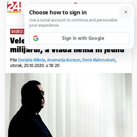
PRIJAVA
News
Komentari
304
VIDEO: DOKLE TAKO?
Veledrogerijama su dužni pet
milijardi, a Vlada nema ni jednu
Piše
Danijela Mikola
,
Anamarija Burazer
,
Denis Mahmutović
,
utorak, 20.10.2020. u 18:20