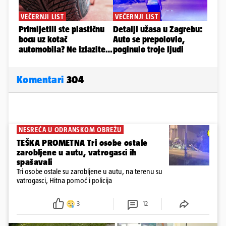
Komentari
304
NESREĆA U ODRANSKOM OBREŽU
TEŠKA PROMETNA Tri osobe ostale
zarobljene u autu, vatrogasci ih
spašavali
Tri osobe ostale su zarobljene u autu, na terenu su
vatrogasci, Hitna pomoć i policija
3
12