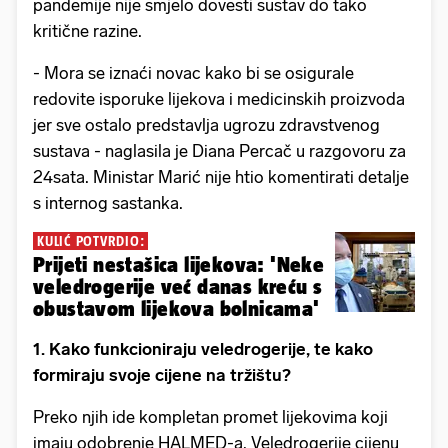
pandemije nije smjelo dovesti sustav do tako
kritične razine.
- Mora se iznaći novac kako bi se osigurale
redovite isporuke lijekova i medicinskih proizvoda
jer sve ostalo predstavlja ugrozu zdravstvenog
sustava - naglasila je Diana Percač u razgovoru za
24sata. Ministar Marić nije htio komentirati detalje
s internog sastanka.
KULIĆ POTVRDIO:
Prijeti nestašica lijekova: 'Neke
veledrogerije već danas kreću s
obustavom lijekova bolnicama'
1. Kako funkcioniraju veledrogerije, te kako
formiraju svoje cijene na tržištu?
Preko njih ide kompletan promet lijekovima koji
imaju odobrenje HALMED-a. Veledrogerije cijenu