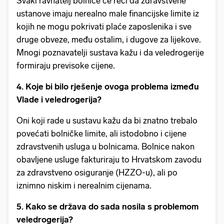
Svaki ravnatelj bolnice će reći da zdravstvene
ustanove imaju nerealno male financijske limite iz
kojih ne mogu pokrivati plaće zaposlenika i sve
druge obveze, među ostalim, i dugove za lijekove.
Mnogi poznavatelji sustava kažu i da veledrogerije
formiraju previsoke cijene.
4. Koje bi bilo rješenje ovoga problema između
Vlade i veledrogerija?
Oni koji rade u sustavu kažu da bi znatno trebalo
povećati bolničke limite, ali istodobno i cijene
zdravstvenih usluga u bolnicama. Bolnice nakon
obavljene usluge fakturiraju to Hrvatskom zavodu
za zdravstveno osiguranje (HZZO-u), ali po
iznimno niskim i nerealnim cijenama.
5. Kako se država do sada nosila s problemom
veledrogerija?