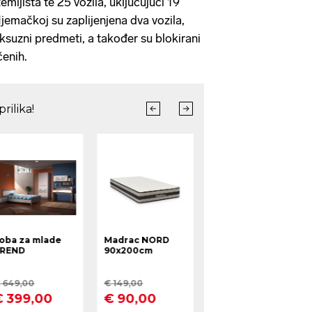
emljišta te 25 vozila, uključujući 19
jemačkoj su zaplijenjena dva vozila,
uksuzni predmeti, a također su blokirani
čenih.