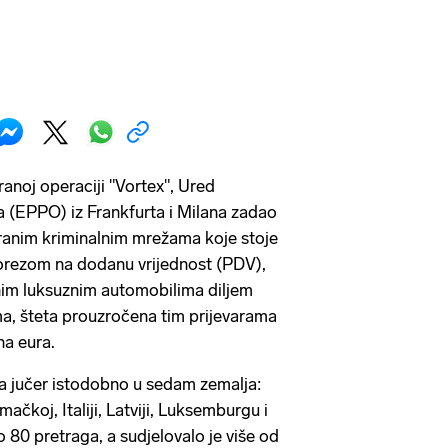
noj operaciji "Vortex", Ured
a (EPPO) iz Frankfurta i Milana zadao
iranim kriminalnim mrežama koje stoje
porezom na dodanu vrijednost (PDV),
nim luksuznim automobilima diljem
, šteta prouzročena tim prijevarama
na eura.
ala jučer istodobno u sedam zemalja:
ačkoj, Italiji, Latviji, Luksemburgu i
 80 pretraga, a sudjelovalo je više od