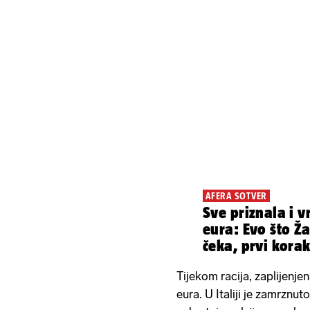
AFERA SOTVER
Sve priznala i 
eura: Evo što Ža
čeka, prvi kora
Tijekom racija, zaplijenjen
eura. U Italiji je zamrznu