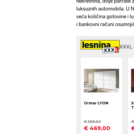
nekretnina, dvije parcele z
luksuznih automobila. U N
veća količina gotovine i l
i bankovni računi osumnji