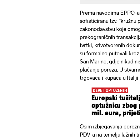
Prema navodima EPPO-a, k
sofisticiranu tzv. "kružnu
zakonodavstvu koje omog
prekograničnih transakcij
tvrtki, krivotvorenih doku
su formalno putovali kroz 
San Marino, gdje nikad nisu
plaćanje poreza. U stvarno
trgovaca i kupaca u Italij
DEVET OPTUŽENIH
Europski tužitelj
optužnicu zbog 
mil. eura, prije
godina zatvora
Osim izbjegavanja poreznih
PDV-a na temelju lažnih tr