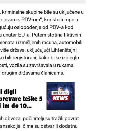
riminalne skupine bile su uključene u
 prijevaru s PDV-om", koristeći rupe u
ućuju oslobođenje od PDV-a kod
a unutar EU-a. Putem stotina fiktivnih
menata i izmišljenih računa, automobili
više država, uključujući Lihtenštajn i
 bili registrirani, kako bi se izbjeglo
sti, vozila su završavala u rukama
i i drugim državama članicama.
i digli
prevare teške 5
ti im do 10
!
 obveza, počinitelji su tražili povrat
ansakcija, čime su ostvarili dodatnu