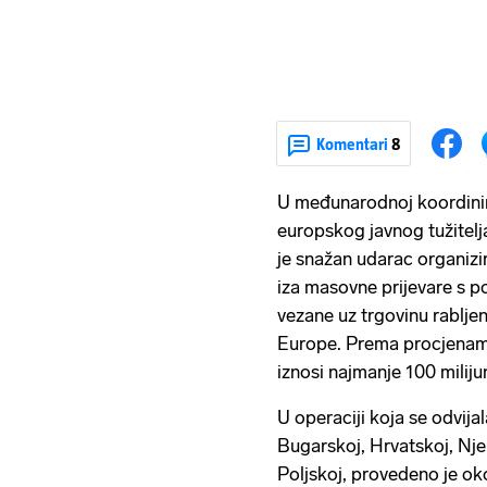
Komentari
8
U međunarodnoj koordinira
europskog javnog tužitelj
je snažan udarac organiz
iza masovne prijevare s 
vezane uz trgovinu rablje
Europe. Prema procjenama
iznosi najmanje 100 miliju
U operaciji koja se odvij
Bugarskoj, Hrvatskoj, Njem
Poljskoj, provedeno je oko