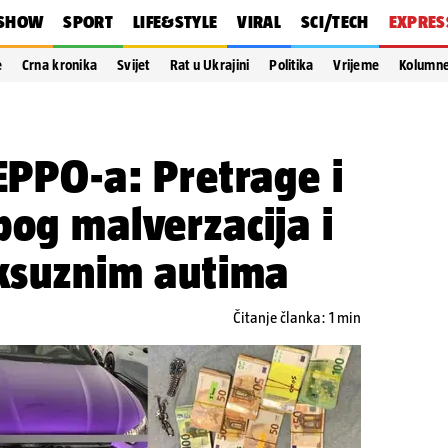
SHOW
SPORT
LIFE&STYLE
VIRAL
SCI/TECH
EXPRES
e
Crna kronika
Svijet
Rat u Ukrajini
Politika
Vrijeme
Kolumn
 EPPO-a: Pretrage i
bog malverzacija i
uksuznim autima
Čitanje članka: 1 min