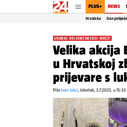
PLUS+
NEWS
Hrvatska
Dan pobjed
UDARAC KRIJUMČARSKOJ MREŽI
Velika akcija
u Hrvatskoj z
prijevare s l
Piše
Ivan Jukić
,
četvrtak, 3.7.2025. u 15:33