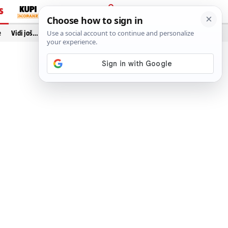
S
PRIJAVA
e
Vidi još…