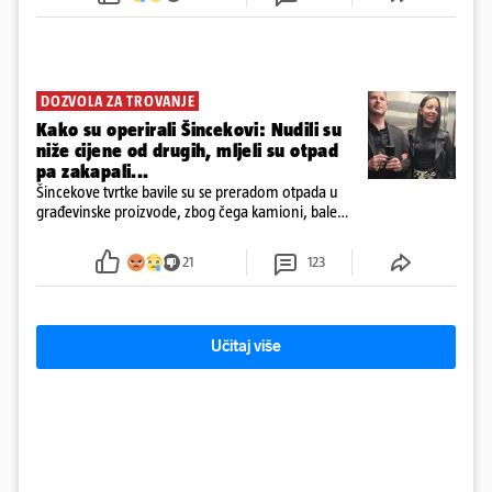
DOZVOLA ZA TROVANJE
Kako su operirali Šincekovi: Nudili su
niže cijene od drugih, mljeli su otpad
pa zakapali...
Šincekove tvrtke bavile su se preradom otpada u
građevinske proizvode, zbog čega kamioni, bale
plastike i samljeveni materijal dugo nisu izazivali
sumnju
21
123
Učitaj više