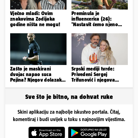
Vječno mladi: Ovim
Preminula je
znakovima Zodijaka
influencerica (26):
godine ništa ne mogu!
'Nastavit ćemo njeno
nasljeđe'
Zašto je maskirani
Srpski mediji tvrde:
dvojac napao suca
Privedeni Sergej
Pejina? Njegov dolazak u
Trifunović i njegova
Zračnu luku izazvao je
supruga, izazvali su
čuđenje
incident
Sve što je bitno, na dohvat ruke
Skini aplikaciju za najbolje iskustvo portala. Čitaj,
komentiraj i budi uvijek u toku s najnovijim vijestima.