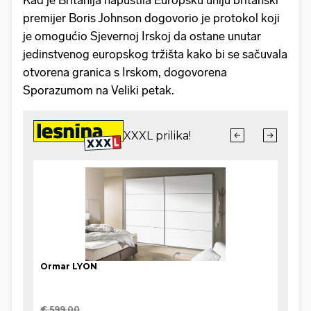
Kad je Britanija napustila Europsku uniju britanski
premijer Boris Johnson dogovorio je protokol koji
je omogućio Sjevernoj Irskoj da ostane unutar
jedinstvenog europskog tržišta kako bi se sačuvala
otvorena granica s Irskom, dogovorena
Sporazumom na Veliki petak.