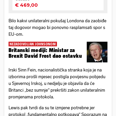
Bilo kakvi unilateralni pokušaj Londona da zaobiđe
taj dogovor mogao bi ponovno rasplamsati spor s
EU-om.
NEZADOVOLJAN JOHNSONOM
Britanski mediji: Ministar za
Brexit David Frost dao ostavku
Irski Sinn Fein, nacionalistička stranka koja je na
izborima prošli mjesec postigla povijesnu pobjedu
u Sjevernoj Irskoj, u nedjelju je objavila da će
Britanci „bez sumnje“ prekršiti zakon unilateralnim
promjenama protokola.
Lewis pak tvrdi da su te izmjene potrebne jer
protokol „fundamentalno potkopava“ Sporazum na