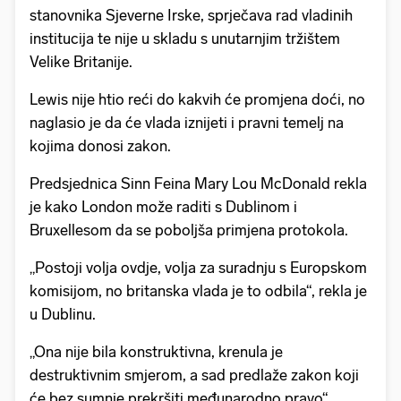
stanovnika Sjeverne Irske, sprječava rad vladinih
institucija te nije u skladu s unutarnjim tržištem
Velike Britanije.
Lewis nije htio reći do kakvih će promjena doći, no
naglasio je da će vlada iznijeti i pravni temelj na
kojima donosi zakon.
Predsjednica Sinn Feina Mary Lou McDonald rekla
je kako London može raditi s Dublinom i
Bruxellesom da se poboljša primjena protokola.
„Postoji volja ovdje, volja za suradnju s Europskom
komisijom, no britanska vlada je to odbila“, rekla je
u Dublinu.
„Ona nije bila konstruktivna, krenula je
destruktivnim smjerom, a sad predlaže zakon koji
će bez sumnje prekršiti međunarodno pravo“.