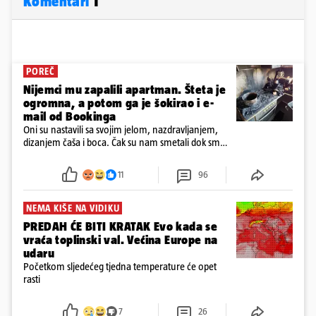
Komentari
1
POREČ
Nijemci mu zapalili apartman. Šteta je
ogromna, a potom ga je šokirao i e-
mail od Bookinga
Oni su nastavili sa svojim jelom, nazdravljanjem,
dizanjem čaša i boca. Čak su nam smetali dok smo
u panici kupili crijeva kako bismo pokušali ugasiti
požar, rekao je vlasnik
11
96
NEMA KIŠE NA VIDIKU
PREDAH ĆE BITI KRATAK Evo kada se
vraća toplinski val. Većina Europe na
udaru
Početkom sljedećeg tjedna temperature će opet
rasti
7
26