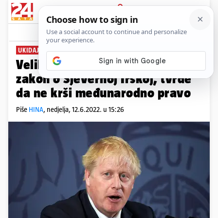
PRIJAVA
News
Komentari
1
UKIDAJU NEKA PRAVILA
Velika Britanija donosi novi
zakon o Sjevernoj Irskoj, tvrde
da ne krši međunarodno pravo
Piše
HINA
,
nedjelja, 12.6.2022. u 15:26