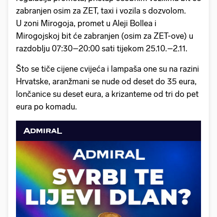
zabranjen osim za ZET, taxi i vozila s dozvolom.
U zoni Mirogoja, promet u Aleji Bollea i
Mirogojskoj bit će zabranjen (osim za ZET-ove) u
razdoblju 07:30–20:00 sati tijekom 25.10.–2.11.
Što se tiče cijene cvijeća i lampaša one su na razini
Hrvatske, aranžmani se nude od deset do 35 eura,
lončanice su deset eura, a krizanteme od tri do pet
eura po komadu.