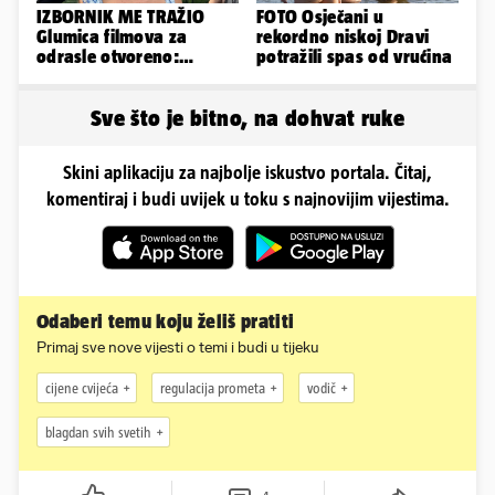
IZBORNIK ME TRAŽIO
FOTO Osječani u
Glumica filmova za
rekordno niskoj Dravi
odrasle otvoreno:
potražili spas od vrućina
'Uletavali su mi tijekom
SP-a'
Sve što je bitno, na dohvat ruke
Skini aplikaciju za najbolje iskustvo portala. Čitaj,
komentiraj i budi uvijek u toku s najnovijim vijestima.
Odaberi temu koju želiš pratiti
Primaj sve nove vijesti o temi i budi u tijeku
cijene cvijeća
regulacija prometa
vodič
blagdan svih svetih