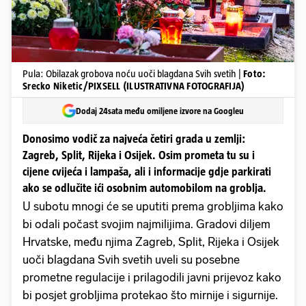
Pula: Obilazak grobova noću uoči blagdana Svih svetih |
Foto:
Srecko Niketic/PIXSELL (ILUSTRATIVNA FOTOGRAFIJA)
Dodaj 24sata među omiljene izvore na Googleu
Donosimo vodič za najveća četiri grada u zemlji:
Zagreb, Split, Rijeka i Osijek. Osim prometa tu su i
cijene cvijeća i lampaša, ali i informacije gdje parkirati
ako se odlučite ići osobnim automobilom na groblja.
U subotu mnogi će se uputiti prema grobljima kako
bi odali počast svojim najmilijima. Gradovi diljem
Hrvatske, među njima Zagreb, Split, Rijeka i Osijek
uoči blagdana Svih svetih uveli su posebne
prometne regulacije i prilagodili javni prijevoz kako
bi posjet grobljima protekao što mirnije i sigurnije.