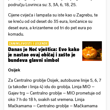
području Lovrinca su: 3, 3A, 6, 18, 25.
Cijene cvijeća i lampaša su iste kao u Zagrebu, te
se kreću od od deset do 35 eura, lončanice su
deset eura, a krizanteme od tri do pet eura po
komadu.
ZANIMLJIVOSTI I LEGENDE
Danas je Noć vještica: Evo kako
je nastao ovaj običaj i zašto je
bundeva glavni simbol
Osijek
Za Centralno groblje Osijek, autobusne linije 5, 6, 7
(a također i linija 4) idu do groblja. Linija MIO –
Gajev trg – Centralno groblje – MIO prometuje od
oko 7 h do 18 h, svakih sat vremena. Linija
Mačkamama – Centralno groblje – Mačkamama