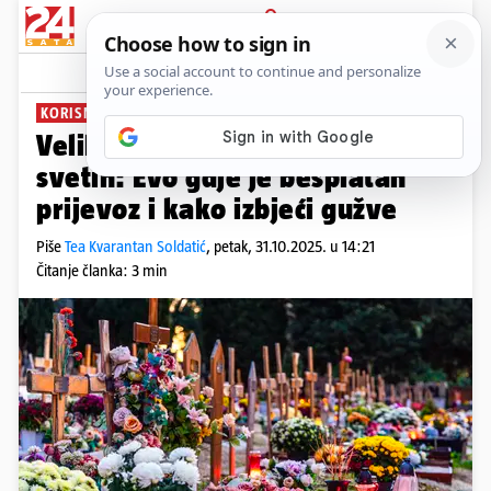
PRIJAVA
News
Komentari
4
KORISNE INFORMACIJE
Veliki vodič za blagdan Svih
svetih: Evo gdje je besplatan
prijevoz i kako izbjeći gužve
Piše
Tea Kvarantan Soldatić
,
petak, 31.10.2025. u 14:21
Čitanje članka: 3 min