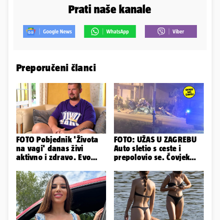
Prati naše kanale
Preporučeni članci
FOTO Pobjednik 'Života
FOTO: UŽAS U ZAGREBU
na vagi' danas živi
Auto sletio s ceste i
aktivno i zdravo. Evo
prepolovio se. Čovjek
kako sada izgleda Mislav
poginuo, ima ozlijeđenih
Šepić