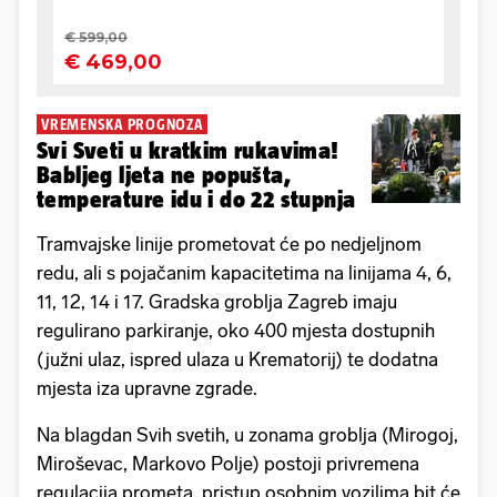
VREMENSKA PROGNOZA
Svi Sveti u kratkim rukavima!
Babljeg ljeta ne popušta,
temperature idu i do 22 stupnja
Tramvajske linije prometovat će po nedjeljnom
redu, ali s pojačanim kapacitetima na linijama 4, 6,
11, 12, 14 i 17. Gradska groblja Zagreb imaju
regulirano parkiranje, oko 400 mjesta dostupnih
(južni ulaz, ispred ulaza u Krematorij) te dodatna
mjesta iza upravne zgrade.
Na blagdan Svih svetih, u zonama groblja (Mirogoj,
Miroševac, Markovo Polje) postoji privremena
regulacija prometa, pristup osobnim vozilima bit će