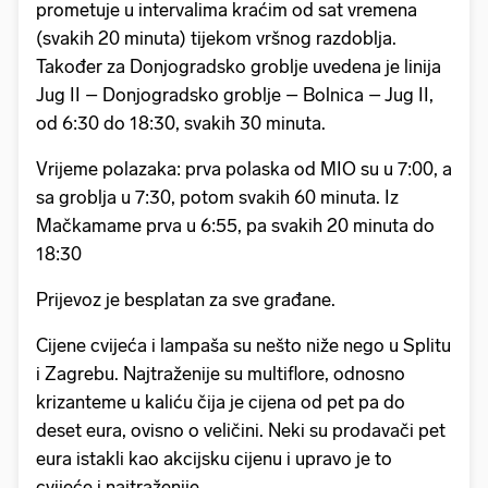
prometuje u intervalima kraćim od sat vremena
(svakih 20 minuta) tijekom vršnog razdoblja.
Također za Donjogradsko groblje uvedena je linija
Jug II – Donjogradsko groblje – Bolnica – Jug II,
od 6:30 do 18:30, svakih 30 minuta.
Vrijeme polazaka: prva polaska od MIO su u 7:00, a
sa groblja u 7:30, potom svakih 60 minuta. Iz
Mačkamame prva u 6:55, pa svakih 20 minuta do
18:30
Prijevoz je besplatan za sve građane.
Cijene cvijeća i lampaša su nešto niže nego u Splitu
i Zagrebu. Najtraženije su multiflore, odnosno
krizanteme u kaliću čija je cijena od pet pa do
deset eura, ovisno o veličini. Neki su prodavači pet
eura istakli kao akcijsku cijenu i upravo je to
cvijeće i najtraženije.