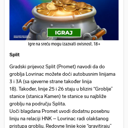
Igre na sreću mogu izazvati ovisnost. 18+
Split
Gradski prijevoz Split (Promet) navodi da do
groblja Lovrinac možete doći autobusnim linijama
3 i 3A (sa sjeverne strane također linija
18). Također, linije 25 i 26 staju u blizini “Groblje”
stanice (stanica Kamen) te stanice su najbliže
groblju na području Splita.
Uoči blagdana Promet uvodi dodatnu posebnu
liniju na relaciji HNK – Lovrinac radi olakšanog
pristupa groblju. Redovne linije koje “gravitiraju”