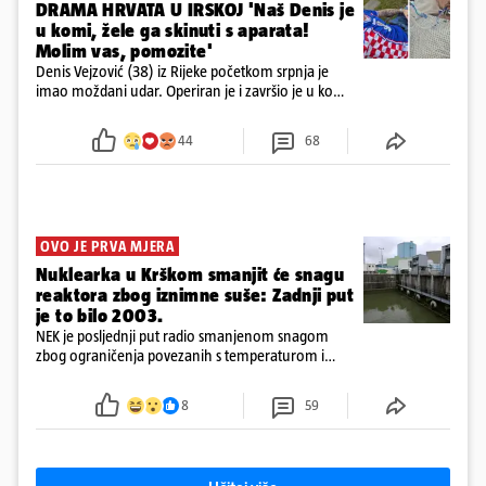
DRAMA HRVATA U IRSKOJ 'Naš Denis je
u komi, žele ga skinuti s aparata!
Molim vas, pomozite'
Denis Vejzović (38) iz Rijeke početkom srpnja je
imao moždani udar. Operiran je i završio je u komi.
Obitelj ga želi prebaciti u Hrvatsku, kažu kako
tamošnji liječnici ne vjeruju u oporavak: 'Imamo
44
68
72 sata'
OVO JE PRVA MJERA
Nuklearka u Krškom smanjit će snagu
reaktora zbog iznimne suše: Zadnji put
je to bilo 2003.
NEK je posljednji put radio smanjenom snagom
zbog ograničenja povezanih s temperaturom i
protokom rijeke Save 2003. godine, kada je
smanjenje snage bilo potrebno više od 90 dana.
8
59