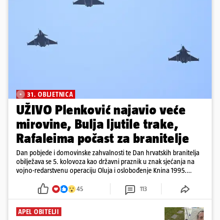
31. OBLJETNICA
UŽIVO Plenković najavio veće
mirovine, Bulja ljutile trake,
Rafaleima počast za branitelje
Dan pobjede i domovinske zahvalnosti te Dan hrvatskih branitelja
obilježava se 5. kolovoza kao državni praznik u znak sjećanja na
vojno-redarstvenu operaciju Oluja i oslobođenje Knina 1995.
godine
45
113
APEL OBITELJI