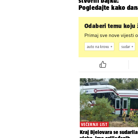
stvorili bajku:
Pogledajte kako dan
izgleda dvorac u Zag
Odaberi temu koju ž
Primaj sve nove vijesti o
auto na krovu
sudar