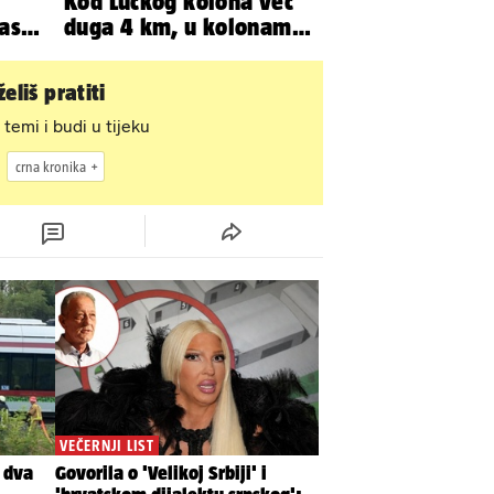
Kod Lučkog kolona već
as
duga 4 km, u kolonama
orju
se vozi prema moru
eliš pratiti
 temi i budi u tijeku
crna kronika