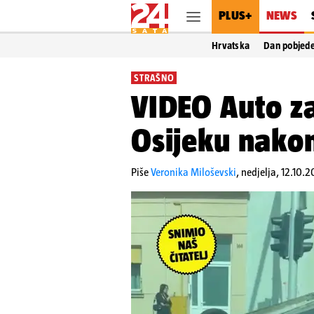
PLUS+
NEWS
Hrvatska
Dan pobjed
STRAŠNO
VIDEO Auto za
Osijeku nako
Piše
Veronika Miloševski
,
nedjelja, 12.10.2