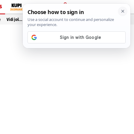
S
PRIJAVA
e
Vidi još…