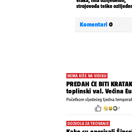
Komentari
0
NEMA KIŠE NA VIDIKU
PREDAH ĆE BITI KRATAK
toplinski val. Većina 
Početkom sljedećeg tjedna temperatu
7
DOZVOLA ZA TROVANJE
Kako su operirali Šince