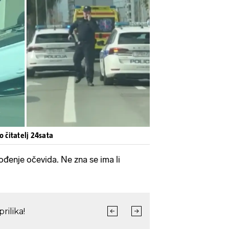
Pokretanje videa...
o čitatelj 24sata
ođenje očevida. Ne zna se ima li