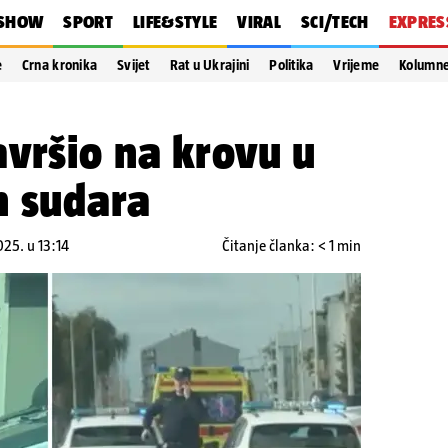
SHOW
SPORT
LIFE&STYLE
VIRAL
SCI/TECH
EXPRES
e
Crna kronika
Svijet
Rat u Ukrajini
Politika
Vrijeme
Kolumn
vršio na krovu u
n sudara
025. u 13:14
Čitanje članka: < 1 min