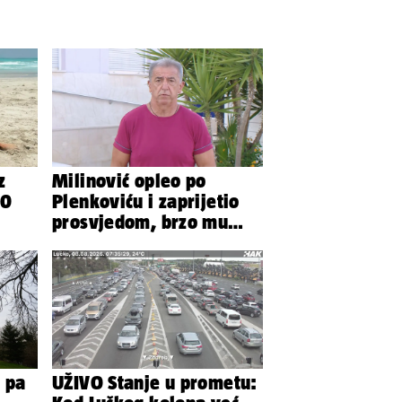
z
Milinović opleo po
00
Plenkoviću i zaprijetio
prosvjedom, brzo mu
stigao odgovor građana
Gospića
 pa
UŽIVO Stanje u prometu: