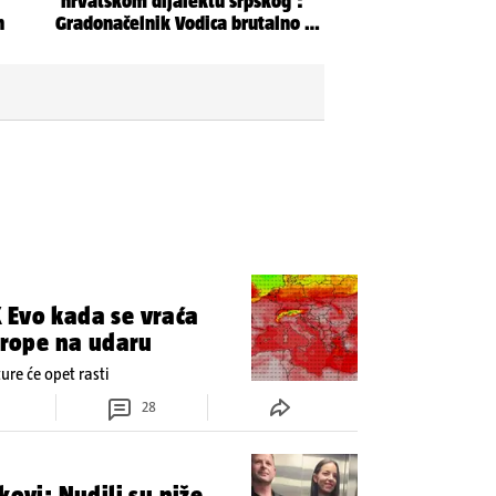
 Evo kada se vraća
Europe na udaru
re će opet rasti
28
kovi: Nudili su niže