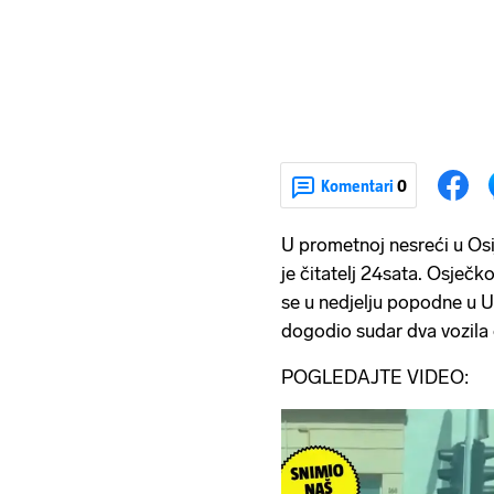
Komentari
0
U prometnoj nesreći u Osi
je čitatelj 24sata. Osječk
se u nedjelju popodne u U
dogodio sudar dva vozila 
POGLEDAJTE VIDEO: