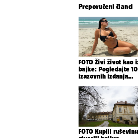
Preporučeni članci
FOTO Živi život kao i
bajke: Pogledajte 1
izazovnih izdanja
Ronaldove Georgine
FOTO Kupili ruševinu