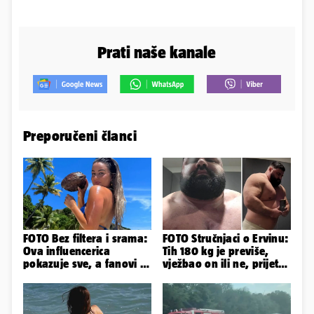
Prati naše kanale
Preporučeni članci
FOTO Bez filtera i srama:
FOTO Stručnjaci o Ervinu:
Ova influencerica
Tih 180 kg je previše,
pokazuje sve, a fanovi je
vježbao on ili ne, prijete
naprosto obožavaju!
mu mnoge komplikacije