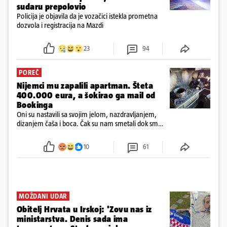
sudaru prepolovio
Policija je objavila da je vozačici istekla prometna
dozvola i registracija na Mazdi
23
94
POREČ
Nijemci mu zapalili apartman. Šteta
400.000 eura, a šokirao ga mail od
Bookinga
Oni su nastavili sa svojim jelom, nazdravljanjem,
dizanjem čaša i boca. Čak su nam smetali dok smo
u panici kupili crijeva kako bismo pokušali ugasiti
požar, rekao je vlasnik
10
61
MOŽDANI UDAR
Obitelj Hrvata u Irskoj: 'Zovu nas iz
ministarstva. Denis sada ima