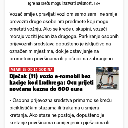
Igre na sreću mogu izazvati ovisnost. 18+
Vozač smije upravljati vozilom samo sam i ne smije
prevoziti druge osobe niti predmete koji mogu
ometati vožnju. Ako se kreće u skupini, vozači
moraju voziti jedan iza drugoga. Parkiranje osobnih
prijevoznih sredstava dopušteno je isključivo na
označenim mjestima, dok je ostavljanje na
prometnim površinama ili pločnicima zabranjeno.
MLAĐI JE OD 14 GODINA
Dječak (11) vozio e-romobil bez
kacige kod Ludbrega: Ocu prijeti
novčana kazna do 600 eura
- Osobna prijevozna sredstva primarno se kreću
biciklističkim stazama ili trakama u smjeru
kretanja. Ako staze ne postoje, dopušteno je
kretanje površinama namijenjenim pješacima ili