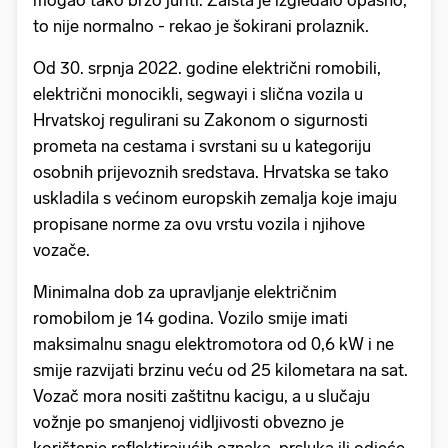
mogao tako brzo juriti. Zaista je izgledalo opasno,
to nije normalno - rekao je šokirani prolaznik.
Od 30. srpnja 2022. godine električni romobili,
električni monocikli, segwayi i slična vozila u
Hrvatskoj regulirani su Zakonom o sigurnosti
prometa na cestama i svrstani su u kategoriju
osobnih prijevoznih sredstava. Hrvatska se tako
uskladila s većinom europskih zemalja koje imaju
propisane norme za ovu vrstu vozila i njihove
vozače.
Minimalna dob za upravljanje električnim
romobilom je 14 godina. Vozilo smije imati
maksimalnu snagu elektromotora od 0,6 kW i ne
smije razvijati brzinu veću od 25 kilometara na sat.
Vozač mora nositi zaštitnu kacigu, a u slučaju
vožnje po smanjenoj vidljivosti obvezno je