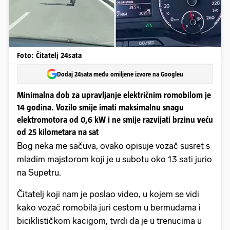
Foto: Čitatelj 24sata
Dodaj 24sata među omiljene izvore na Googleu
Minimalna dob za upravljanje električnim romobilom je
14 godina. Vozilo smije imati maksimalnu snagu
elektromotora od 0,6 kW i ne smije razvijati brzinu veću
od 25 kilometara na sat
Bog neka me sačuva, ovako opisuje vozač susret s
mladim majstorom koji je u subotu oko 13 sati jurio
na Supetru.
Čitatelj koji nam je poslao video, u kojem se vidi
kako vozač romobila juri cestom u bermudama i
biciklističkom kacigom, tvrdi da je u trenucima u