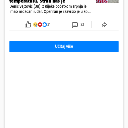
temperaturu. Strah nas je'
Denis Vejzović (38) iz Rijeke početkom srpnja je
imao moždani udar. Operiran je i završio je u komi.
Obitelj ga želi prebaciti u Hrvatsku, kažu kako
tamošnji liječnici ne vjeruju u oporavak: 'Imamo
21
32
72 sata'
Učitaj više