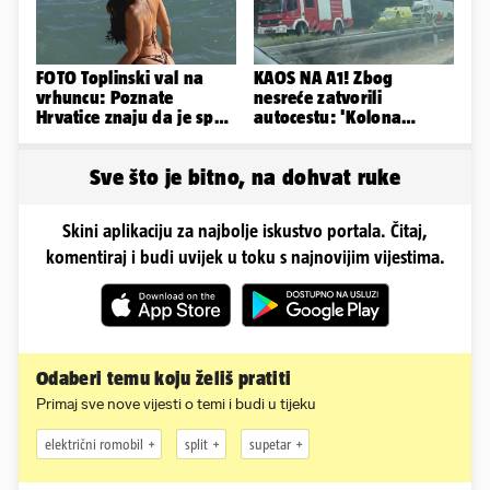
FOTO Toplinski val na
KAOS NA A1! Zbog
vrhuncu: Poznate
nesreće zatvorili
Hrvatice znaju da je spas
autocestu: 'Kolona
u minijaturnom bikiniju
prema Zagrebu je oko 9
km...'
Sve što je bitno, na dohvat ruke
Skini aplikaciju za najbolje iskustvo portala. Čitaj,
komentiraj i budi uvijek u toku s najnovijim vijestima.
Odaberi temu koju želiš pratiti
Primaj sve nove vijesti o temi i budi u tijeku
električni romobil
split
supetar