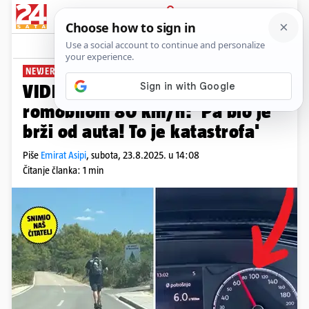
PRIJAVA
News
Komentari
70
NEVJEROJATNO
VIDEO Biser po Supetru divljao
romobilom 80 km/h: 'Pa bio je
brži od auta! To je katastrofa'
Piše
Emirat Asipi
,
subota, 23.8.2025. u 14:08
Čitanje članka: 1 min