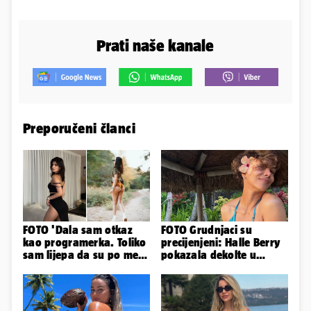
Prati naše kanale
Preporučeni članci
FOTO 'Dala sam otkaz
FOTO Grudnjaci su
kao programerka. Toliko
precijenjeni: Halle Berry
sam lijepa da su po meni
pokazala dekolte u
napravili lutku'
zavodljivoj satenskoj
haljinici