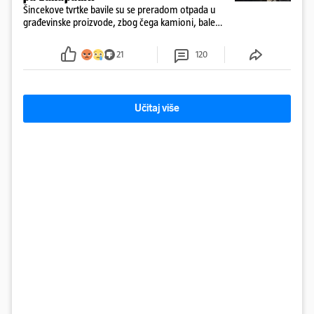
Šincekove tvrtke bavile su se preradom otpada u
građevinske proizvode, zbog čega kamioni, bale
plastike i samljeveni materijal dugo nisu izazivali
sumnju
21
120
Učitaj više