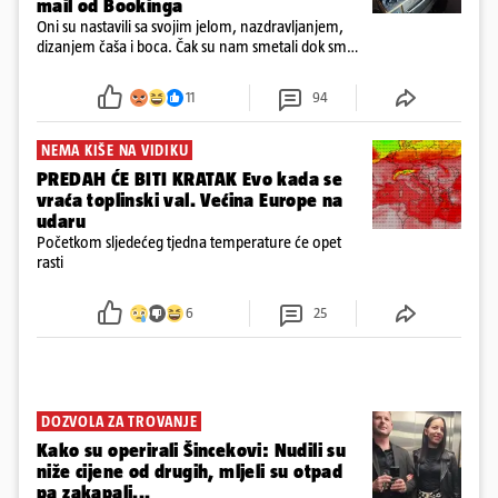
mail od Bookinga
Oni su nastavili sa svojim jelom, nazdravljanjem,
dizanjem čaša i boca. Čak su nam smetali dok smo
u panici kupili crijeva kako bismo pokušali ugasiti
požar, rekao je vlasnik
11
94
NEMA KIŠE NA VIDIKU
PREDAH ĆE BITI KRATAK Evo kada se
vraća toplinski val. Većina Europe na
udaru
Početkom sljedećeg tjedna temperature će opet
rasti
6
25
DOZVOLA ZA TROVANJE
Kako su operirali Šincekovi: Nudili su
niže cijene od drugih, mljeli su otpad
pa zakapali...