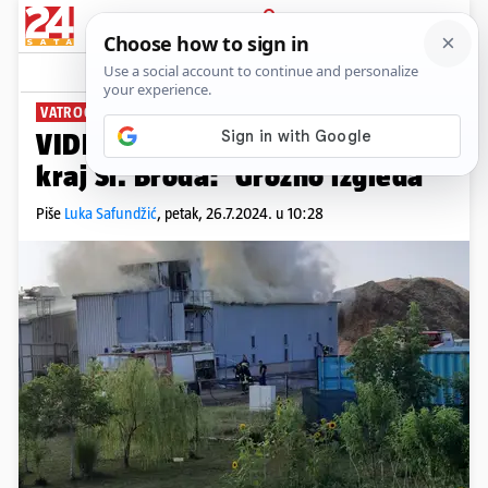
PRIJAVA
News
Komentari
0
VATROGASCI NA TERENU
VIDEO Buknuo požar u Elektrani
kraj Sl. Broda: 'Grozno izgleda'
Piše
Luka Safundžić
,
petak, 26.7.2024. u 10:28