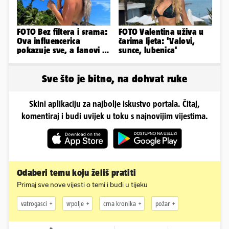
FOTO Bez filtera i srama:
FOTO Valentina uživa u
Ova influencerica
čarima ljeta: 'Valovi,
pokazuje sve, a fanovi je
sunce, lubenica'
naprosto obožavaju!
Sve što je bitno, na dohvat ruke
Skini aplikaciju za najbolje iskustvo portala. Čitaj,
komentiraj i budi uvijek u toku s najnovijim vijestima.
Odaberi temu koju želiš pratiti
Primaj sve nove vijesti o temi i budi u tijeku
vatrogasci
vrpolje
crna kronika
požar