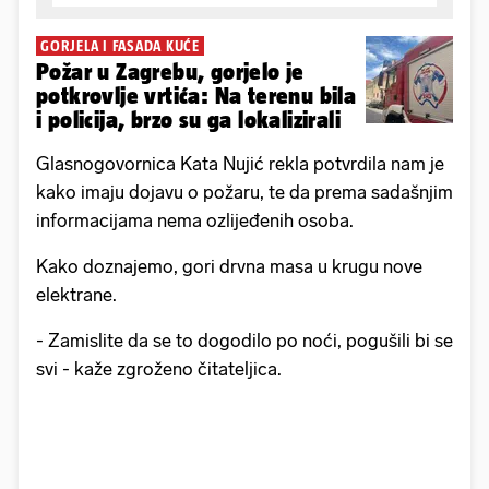
GORJELA I FASADA KUĆE
Požar u Zagrebu, gorjelo je
potkrovlje vrtića: Na terenu bila
i policija, brzo su ga lokalizirali
Glasnogovornica Kata Nujić rekla potvrdila nam je
kako imaju dojavu o požaru, te da prema sadašnjim
informacijama nema ozlijeđenih osoba.
Kako doznajemo, gori drvna masa u krugu nove
elektrane.
- Zamislite da se to dogodilo po noći, pogušili bi se
svi - kaže zgroženo čitateljica.