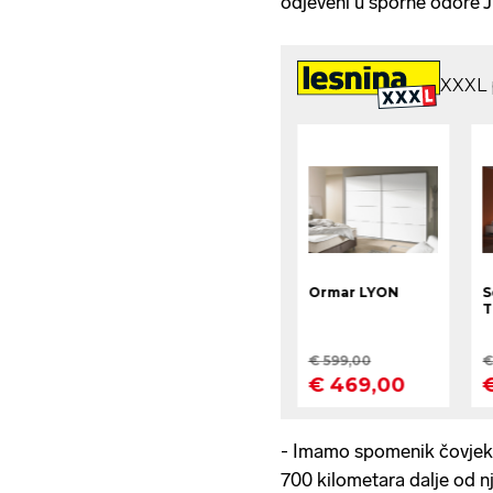
odjeveni u sporne odore 
- Imamo spomenik čovjeku
700 kilometara dalje od nj