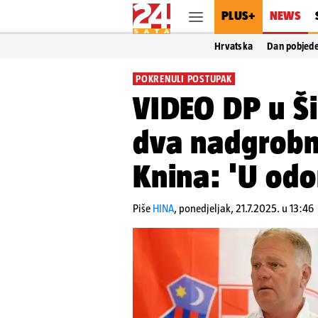
PLUS+
NEWS
Hrvatska
Dan pobjed
POKRENULI POSTUPAK
VIDEO DP u Šib
dva nadgrob
Knina: 'U odo
Piše
HINA
,
ponedjeljak, 21.7.2025. u 13:46