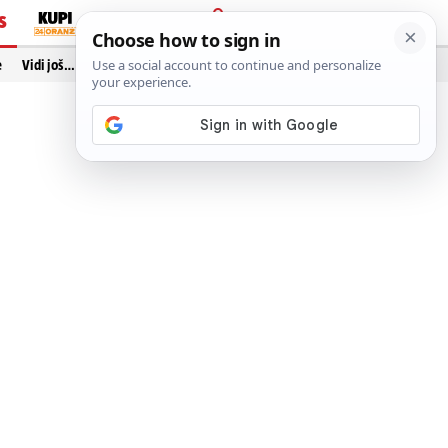
S
PRIJAVA
e
Vidi još…