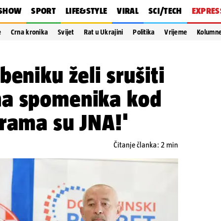
SHOW
SPORT
LIFE&STYLE
VIRAL
SCI/TECH
EXPRES
e
Crna kronika
Svijet
Rat u Ukrajini
Politika
Vrijeme
Kolumn
eniku želi srušiti
na spomenika kod
rama su JNA!'
Čitanje članka: 2 min