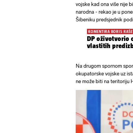
vojske kad ona više nije b
narodna - rekao je u poned
Šibeniku predsjednik pod
KOMENTIRA BORIS RAŠE
DP oživotvorio 
vlastitih predi
Na drugom spornom spome
okupatorske vojske uz ist
ne može biti na teritoriju 