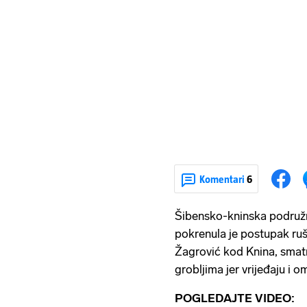
Komentari
6
Šibensko-kninska podruž
pokrenula je postupak ru
Žagrović kod Knina, smat
grobljima jer vrijeđaju i 
POGLEDAJTE VIDEO: