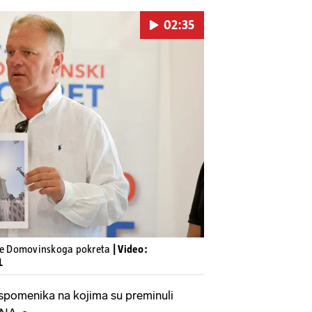
02:35
Pokretanje videa...
ije Domovinskoga pokreta
| Video:
L
 spomenika na kojima su preminuli