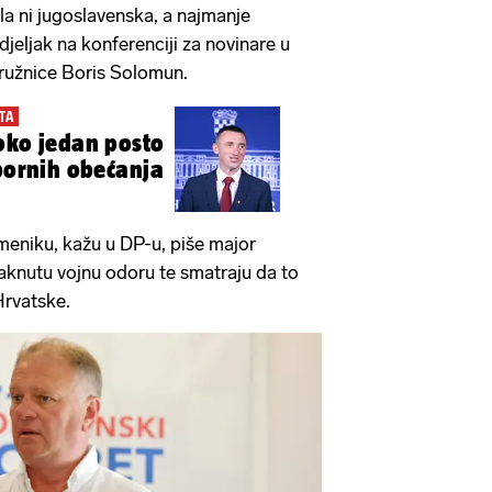
ila ni jugoslavenska, a najmanje
jeljak na konferenciji za novinare u
ružnice Boris Solomun.
TA
oko jedan posto
zbornih obećanja
niku, kažu u DP-u, piše major
aknutu vojnu odoru te smatraju da to
Hrvatske.