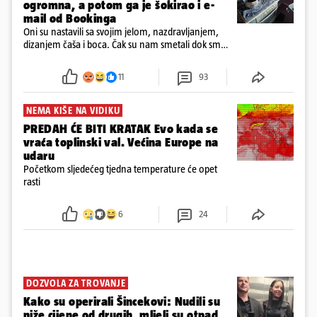
ogromna, a potom ga je šokirao i e-
mail od Bookinga
Oni su nastavili sa svojim jelom, nazdravljanjem,
dizanjem čaša i boca. Čak su nam smetali dok smo
u panici kupili crijeva kako bismo pokušali ugasiti
požar, rekao je vlasnik
11
93
NEMA KIŠE NA VIDIKU
PREDAH ĆE BITI KRATAK Evo kada se
vraća toplinski val. Većina Europe na
udaru
Početkom sljedećeg tjedna temperature će opet
rasti
6
24
DOZVOLA ZA TROVANJE
Kako su operirali Šincekovi: Nudili su
niže cijene od drugih, mljeli su otpad