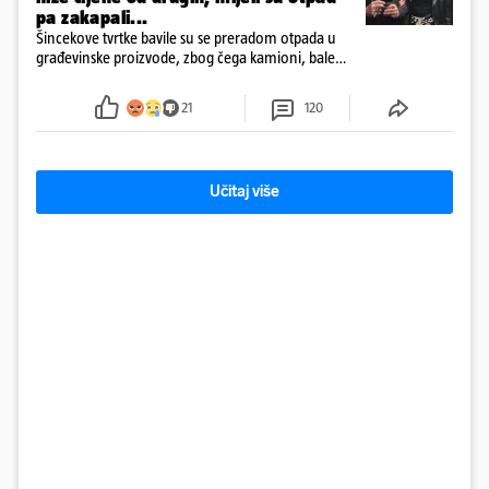
pa zakapali...
Šincekove tvrtke bavile su se preradom otpada u
građevinske proizvode, zbog čega kamioni, bale
plastike i samljeveni materijal dugo nisu izazivali
sumnju
21
120
Učitaj više