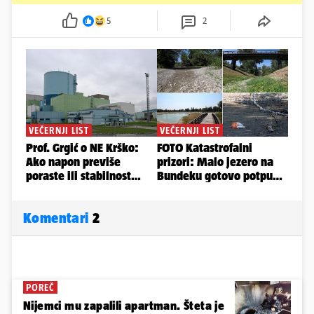
5
2
Komentari
2
POREČ
Nijemci mu zapalili apartman. Šteta je