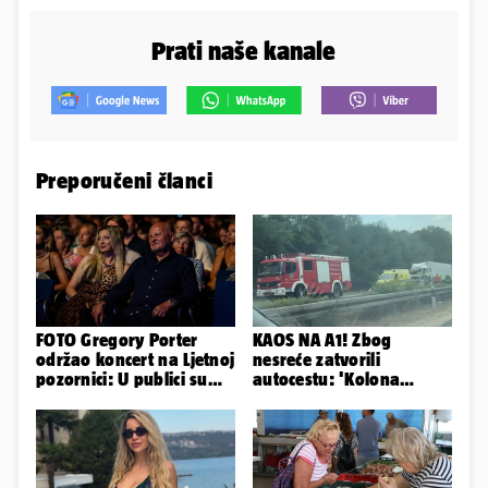
Prati naše kanale
Preporučeni članci
FOTO Gregory Porter
KAOS NA A1! Zbog
održao koncert na Ljetnoj
nesreće zatvorili
pozornici: U publici su
autocestu: 'Kolona
bili Mateša i Blanka
prema Zagrebu je oko 9
km...'