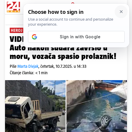
PRIJAVA
News
Komentari
2
HEROJ
VIDEO Drama u Dubrovniku:
Auto nakon sudara završio u
moru, vozača spasio prolaznik!
Piše
Marta Divjak
,
četvrtak, 10.7.2025. u 14:33
Čitanje članka: < 1 min