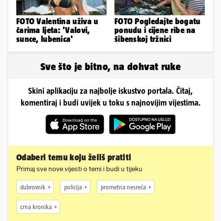
FOTO Valentina uživa u
FOTO Pogledajte bogatu
čarima ljeta: 'Valovi,
ponudu i cijene ribe na
sunce, lubenica'
šibenskoj tržnici
Sve što je bitno, na dohvat ruke
Skini aplikaciju za najbolje iskustvo portala. Čitaj,
komentiraj i budi uvijek u toku s najnovijim vijestima.
Odaberi temu koju želiš pratiti
Primaj sve nove vijesti o temi i budi u tijeku
dubrovnik
policija
prometna nesreća
crna kronika