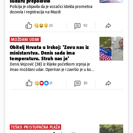
sudaru prepolovio
Policija je objavila da je vozačici istekla prometna
dozvola i registracija na Mazdi
23
92
MOŽDANI UDAR
Obitelj Hrvata u Irskoj: 'Zovu nas iz
ministarstva. Denis sada ima
temperaturu. Strah nas je'
Denis Vejzović (38) iz Rijeke početkom srpnja je
imao moždani udar. Operiran je i završio je u komi.
Obitelj ga želi prebaciti u Hrvatsku, kažu kako
tamošnji liječnici ne vjeruju u oporavak: 'Imamo
21
30
72 sata'
TEŠKO PRISTUPAČNA PLAŽA