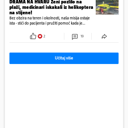
DRAMA NA HVARU Ženi pozlilo na
plaži, medicinari iskakali iz helikoptera
na stijene!
Bez obzira na teren i okolnosti, naša misija ostaje
ista - stići do pacijenta i pružiti pomoć kada je
najpotrebnija - objavilo je Ministarstvo zdravstva na
Facebooku
2
19
Učitaj više