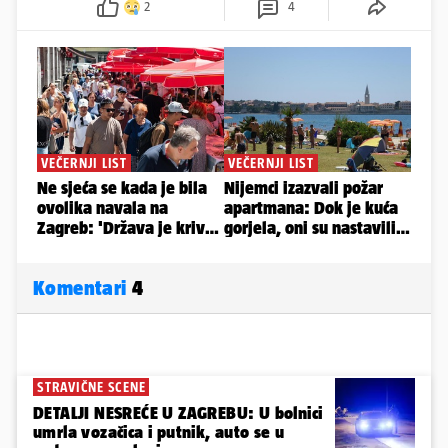
2
4
Komentari
4
STRAVIČNE SCENE
DETALJI NESREĆE U ZAGREBU: U bolnici
umrla vozačica i putnik, auto se u