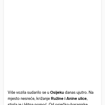
Više vozila sudarilo se u
Osijeku
danas ujutro. Na
mjesto nesreće, križanje
Ružine i Anine ulice
,
stigla je i Hitna pomoć. Od osječko-baranjske