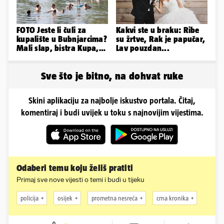
FOTO Jeste li čuli za
Kakvi ste u braku: Ribe
kupalište u Bubnjarcima?
su žrtve, Rak je papučar,
Mali slap, bistra Kupa,
Lav pouzdan...
šumski hlad - prava
idila!
Sve što je bitno, na dohvat ruke
Skini aplikaciju za najbolje iskustvo portala. Čitaj,
komentiraj i budi uvijek u toku s najnovijim vijestima.
Odaberi temu koju želiš pratiti
Primaj sve nove vijesti o temi i budi u tijeku
policija
osijek
prometna nesreća
crna kronika