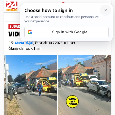
PRIJAVA
News
Komentari
4
SUDARILI SE NA RASKRIŽJU
VIDEO Krš i lom u Osijeku
Piše
Marta Divjak
,
četvrtak, 10.7.2025. u 11:09
Čitanje članka: < 1 min