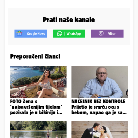
Prati naše kanale
Preporučeni članci
FOTO Žena s
NAČELNIK BEZ KONTROLE
'najsavršenijim tijelom'
Prijetio je smrću ocu s
pozirala je u bikiniju i
bebom, napao ga je sa
pokazala svoje bujne
svoja dva sina!
obline...