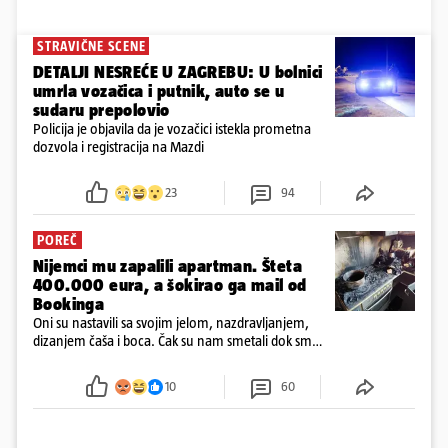
STRAVIČNE SCENE
DETALJI NESREĆE U ZAGREBU: U bolnici
umrla vozačica i putnik, auto se u
sudaru prepolovio
Policija je objavila da je vozačici istekla prometna
dozvola i registracija na Mazdi
23
94
POREČ
Nijemci mu zapalili apartman. Šteta
400.000 eura, a šokirao ga mail od
Bookinga
Oni su nastavili sa svojim jelom, nazdravljanjem,
dizanjem čaša i boca. Čak su nam smetali dok smo
u panici kupili crijeva kako bismo pokušali ugasiti
požar, rekao je vlasnik
10
60