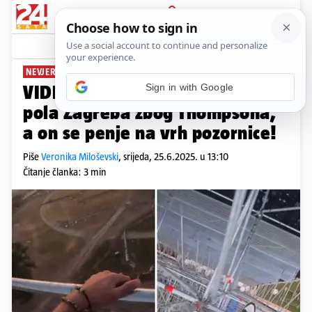
PRIJAVA
News
Komentari
52
NEVJEROJATNA SNIMKA
Sign in with Google
VIDEO Gdje su redari? Blokirano
pola Zagreba zbog Thompsona,
a on se penje na vrh pozornice!
Piše
Veronika Miloševski
,
srijeda, 25.6.2025. u 13:10
Čitanje članka: 3 min