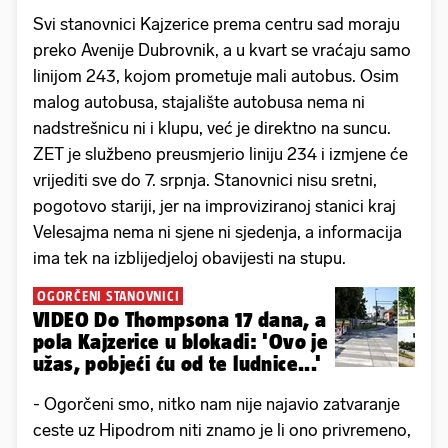
Svi stanovnici Kajzerice prema centru sad moraju
preko Avenije Dubrovnik, a u kvart se vraćaju samo
linijom 243, kojom prometuje mali autobus. Osim
malog autobusa, stajalište autobusa nema ni
nadstrešnicu ni i klupu, već je direktno na suncu.
ZET je službeno preusmjerio liniju 234 i izmjene će
vrijediti sve do 7. srpnja. Stanovnici nisu sretni,
pogotovo stariji, jer na improviziranoj stanici kraj
Velesajma nema ni sjene ni sjedenja, a informacija
ima tek na izblijedjeloj obavijesti na stupu.
OGORČENI STANOVNICI
VIDEO Do Thompsona 17 dana, a
pola Kajzerice u blokadi: 'Ovo je
užas, pobjeći ću od te ludnice...'
- Ogorčeni smo, nitko nam nije najavio zatvaranje
ceste uz Hipodrom niti znamo je li ono privremeno,