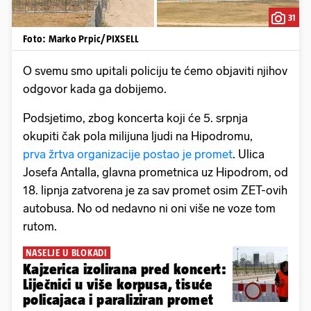
31
Foto: Marko Prpic/PIXSELL
O svemu smo upitali policiju te ćemo objaviti njihov
odgovor kada ga dobijemo.
Podsjetimo, zbog koncerta koji će 5. srpnja
okupiti čak pola milijuna ljudi na Hipodromu,
prva žrtva organizacije postao je promet
. Ulica
Josefa Antalla, glavna prometnica uz Hipodrom, od
18. lipnja zatvorena je za sav promet osim ZET-ovih
autobusa. No od nedavno ni oni više ne voze tom
rutom.
NASELJE U BLOKADI
Kajzerica izolirana pred koncert:
Liječnici u više korpusa, tisuće
policajaca i paraliziran promet