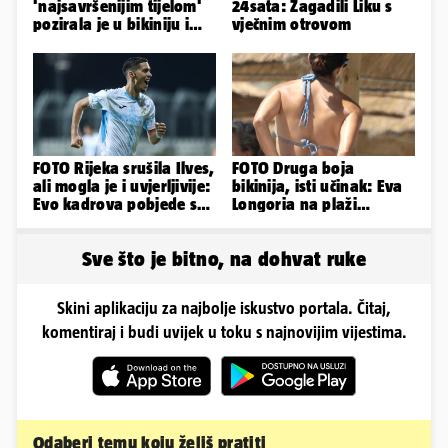
'najsavršenijim tijelom'
24sata: Zagadili Liku s
pozirala je u bikiniju i
vječnim otrovom
pokazala svoje bujne
obline...
FOTO Rijeka srušila Ilves,
FOTO Druga boja
ali mogla je i uvjerljivije:
bikinija, isti učinak: Eva
Evo kadrova pobjede s
Longoria na plaži
Rujevice
pipkala svoje zanosne
obline
Sve što je bitno, na dohvat ruke
Skini aplikaciju za najbolje iskustvo portala. Čitaj,
komentiraj i budi uvijek u toku s najnovijim vijestima.
Odaberi temu koju želiš pratiti