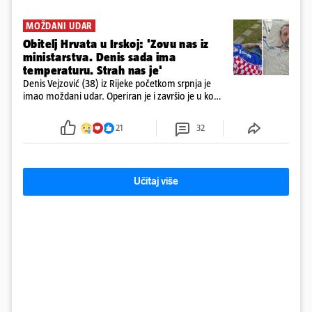
MOŽDANI UDAR
Obitelj Hrvata u Irskoj: 'Zovu nas iz
ministarstva. Denis sada ima
temperaturu. Strah nas je'
Denis Vejzović (38) iz Rijeke početkom srpnja je
imao moždani udar. Operiran je i završio je u komi.
Obitelj ga želi prebaciti u Hrvatsku, kažu kako
tamošnji liječnici ne vjeruju u oporavak: 'Imamo
21
32
72 sata'
Učitaj više