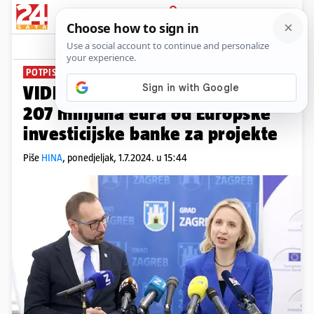
PRIJAVA
News
Komentari
2
POTPISALI UGOVOR O ZAJMU
VIDEO Grad Zagreb je pozajmio
207 milijuna eura od Europske
investicijske banke za projekte
Piše
HINA
,
ponedjeljak, 1.7.2024. u 15:44