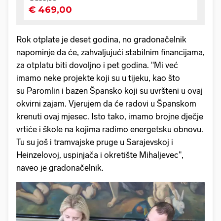
Rok otplate je deset godina, no gradonačelnik
napominje da će, zahvaljujući stabilnim financijama,
za otplatu biti dovoljno i pet godina. "Mi već
imamo neke projekte koji su u tijeku, kao što
su Paromlin i bazen Špansko koji su uvršteni u ovaj
okvirni zajam. Vjerujem da će radovi u Španskom
krenuti ovaj mjesec. Isto tako, imamo brojne dječje
vrtiće i škole na kojima radimo energetsku obnovu.
Tu su još i tramvajske pruge u Sarajevskoj i
Heinzelovoj, uspinjača i okretište Mihaljevec",
naveo je gradonačelnik.