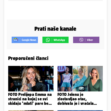
Prati naše kanale
Preporučeni članci
FOTO Prelijepa Emma na
FOTO Jelenu je
stranici na kojoj se svi
zlostavljao otac,
skidaju 'mlati' pare bez
dobivala je i vraćala
'prodaje tijela'
kilograme: 'Brutalno me