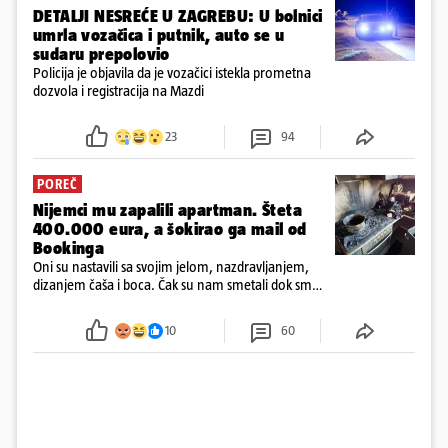
DETALJI NESREĆE U ZAGREBU: U bolnici
umrla vozačica i putnik, auto se u
sudaru prepolovio
Policija je objavila da je vozačici istekla prometna
dozvola i registracija na Mazdi
23
94
POREČ
Nijemci mu zapalili apartman. Šteta
400.000 eura, a šokirao ga mail od
Bookinga
Oni su nastavili sa svojim jelom, nazdravljanjem,
dizanjem čaša i boca. Čak su nam smetali dok smo
u panici kupili crijeva kako bismo pokušali ugasiti
požar, rekao je vlasnik
10
60