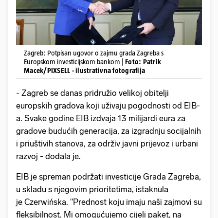
Zagreb: Potpisan ugovor o zajmu grada Zagreba s
Europskom investicijskom bankom |
Foto: Patrik
Macek/PIXSELL - ilustrativna fotografija
- Zagreb se danas pridružio velikoj obitelji
europskih gradova koji uživaju pogodnosti od EIB-
a. Svake godine EIB izdvaja 13 milijardi eura za
gradove budućih generacija, za izgradnju socijalnih
i priuštivih stanova, za održiv javni prijevoz i urbani
razvoj - dodala je.
EIB je spreman podržati investicije Grada Zagreba,
u skladu s njegovim prioritetima, istaknula
je Czerwińska. "Prednost koju imaju naši zajmovi su
fleksibilnost. Mi omogućujemo cijeli paket, na