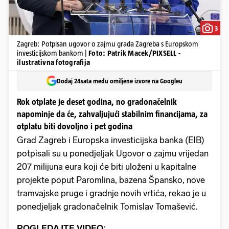
3
Zagreb: Potpisan ugovor o zajmu grada Zagreba s Europskom
investicijskom bankom |
Foto: Patrik Macek/PIXSELL -
ilustrativna fotografija
Dodaj 24sata među omiljene izvore na Googleu
Rok otplate je deset godina, no gradonačelnik
napominje da će, zahvaljujući stabilnim financijama, za
otplatu biti dovoljno i pet godina
Grad Zagreb i Europska investicijska banka (EIB)
potpisali su u ponedjeljak Ugovor o zajmu vrijedan
207 milijuna eura koji će biti uloženi u kapitalne
projekte poput Paromlina, bazena Špansko, nove
tramvajske pruge i gradnje novih vrtića, rekao je u
ponedjeljak gradonačelnik Tomislav Tomašević.
POGLEDAJTE VIDEO: