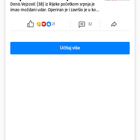
Denis Vejzović (38) iz Rijeke početkom srpnja je
imao moždani udar. Operiran je i završio je u komi.
Obitelj ga želi prebaciti u Hrvatsku, kažu kako
tamošnji liječnici ne vjeruju u oporavak: 'Imamo
21
32
72 sata'
Učitaj više