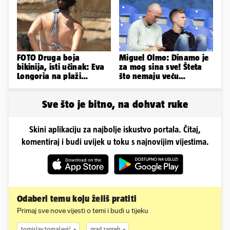
tukao šakama'
FOTO Druga boja
Miguel Olmo: Dinamo je
bikinija, isti učinak: Eva
za mog sina sve! Šteta
Longoria na plaži
što nemaju veću
pipkala svoje zanosne
konkurenciju u hrvatskoj
obline
ligi...
Sve što je bitno, na dohvat ruke
Skini aplikaciju za najbolje iskustvo portala. Čitaj,
komentiraj i budi uvijek u toku s najnovijim vijestima.
Odaberi temu koju želiš pratiti
Primaj sve nove vijesti o temi i budi u tijeku
tomislav tomašević
grad zagreb