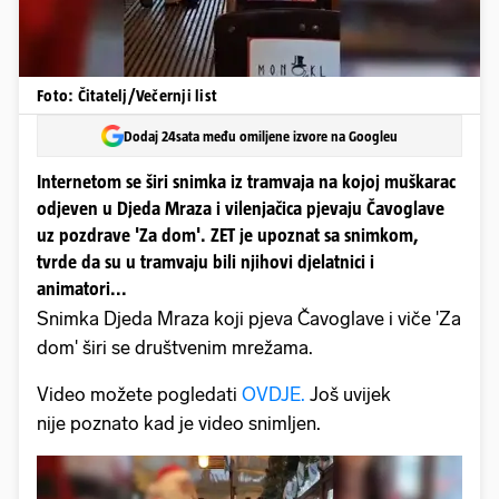
Foto: Čitatelj/Večernji list
Dodaj 24sata među omiljene izvore na Googleu
Internetom se širi snimka iz tramvaja na kojoj muškarac
odjeven u Djeda Mraza i vilenjačica pjevaju Čavoglave
uz pozdrave 'Za dom'. ZET je upoznat sa snimkom,
tvrde da su u tramvaju bili njihovi djelatnici i
animatori...
Snimka Djeda Mraza koji pjeva Čavoglave i viče 'Za
dom' širi se društvenim mrežama.
Video možete pogledati
OVDJE.
Još uvijek
nije poznato kad je video snimljen.