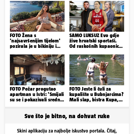
FOTO Žena s
SAMO LUKSUZ Evo gdje
'najsavršenijim tijelom'
žive hrvatski sportaši.
pozirala je u bikiniju i
Od raskošnih kupaonica
pokazala svoje bujne
pa do privatnog kina
obline...
FOTO Požar progutao
FOTO Jeste li čuli za
apartman u Istri: 'Smijali
kupalište u Bubnjarcima?
su se i pokazivali srednji
Mali slap, bistra Kupa,
prst dok je kuća gorjela'
šumski hlad - prava
idila!
Sve što je bitno, na dohvat ruke
Skini aplikaciju za najbolje iskustvo portala. Čitaj,