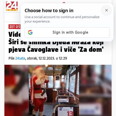
PRIJAVA
News
Komentari
142
ZET OŠTRO REAGIRAO
Video iz zagrebačkog tramvaja:
Širi se snimka Djeda Mraza koji
pjeva Čavoglave i viče 'Za dom'
Piše
24sata
,
utorak, 12.12.2023. u 12:29