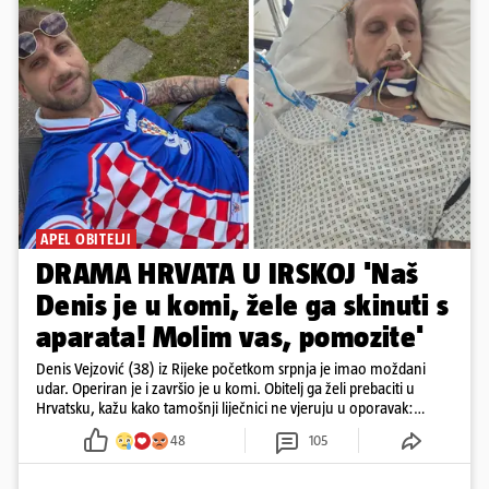
APEL OBITELJI
DRAMA HRVATA U IRSKOJ 'Naš
Denis je u komi, žele ga skinuti s
aparata! Molim vas, pomozite'
Denis Vejzović (38) iz Rijeke početkom srpnja je imao moždani
udar. Operiran je i završio je u komi. Obitelj ga želi prebaciti u
Hrvatsku, kažu kako tamošnji liječnici ne vjeruju u oporavak:
'Imamo 72 sata'
48
105