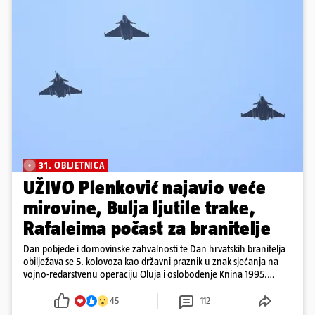
31. OBLJETNICA
UŽIVO Plenković najavio veće
mirovine, Bulja ljutile trake,
Rafaleima počast za branitelje
Dan pobjede i domovinske zahvalnosti te Dan hrvatskih branitelja
obilježava se 5. kolovoza kao državni praznik u znak sjećanja na
vojno-redarstvenu operaciju Oluja i oslobođenje Knina 1995.
godine
45
112