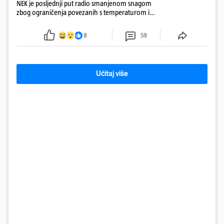
NEK je posljednji put radio smanjenom snagom
zbog ograničenja povezanih s temperaturom i
protokom rijeke Save 2003. godine, kada je
smanjenje snage bilo potrebno više od 90 dana.
8
59
Učitaj više