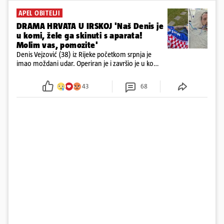
APEL OBITELJI
DRAMA HRVATA U IRSKOJ 'Naš Denis je
u komi, žele ga skinuti s aparata!
Molim vas, pomozite'
Denis Vejzović (38) iz Rijeke početkom srpnja je
imao moždani udar. Operiran je i završio je u komi.
Obitelj ga želi prebaciti u Hrvatsku, kažu kako
tamošnji liječnici ne vjeruju u oporavak: 'Imamo
43
68
72 sata'