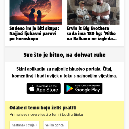
Suđeno im je biti skupa:
Ervin iz Big Brothera
Najjači ljubavni parovi
sada ima 180 kg: 'Nitko
po horoskopu
na Balkanu ne izgleda
kao ja, stranci me hvale'
Sve što je bitno, na dohvat ruke
Skini aplikaciju za najbolje iskustvo portala. Čitaj,
komentiraj i budi uvijek u toku s najnovijim vijestima.
Odaberi temu koju želiš pratiti
Primaj sve nove vijesti o temi i budi u tijeku
nestanak struje
velika gorica