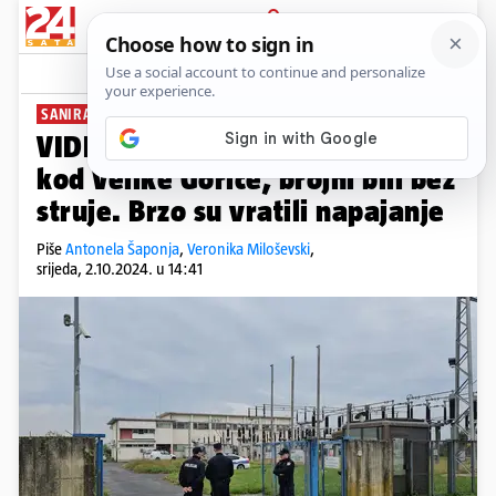
PRIJAVA
News
Komentari
0
SANIRAJU ŠTETU
VIDEO Izbio požar u trafostanici
kod Velike Gorice, brojni bili bez
struje. Brzo su vratili napajanje
Piše
Antonela Šaponja
,
Veronika Miloševski
,
srijeda, 2.10.2024. u 14:41