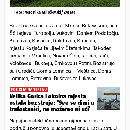
Foto: Veronika Miloševski/24sata
Bez struje su bili u Okuju, Strmcu Bukevskom, ni u
Ščitarjevu, Turopolju, Vukovini, Donjem Podotočju,
Kurilovcu, Kušancu, Rakitovcu, Kobiliću,
mjestu Kozjača te Lijevim Štefankima. Također
nema ni u Mraclinu, Novom Čiču, Ribnici, Ruči,
Veleševcu i Bukevju, Črnkovcu i Petini. Bez struje
su i Gradići, Gornja Lomnica – Meštrica, Donja
Lomnica, Petrovina. Buševec te Lukavac.
POLICIJA NA TERENU
Velika Gorica i okolna mjesta
ostala bez struje: 'Sve se dimi u
trafostanici, ne možemo ni ući'
Napajanje električnom energijom na cijelom
području ponovno je uspostavljeno u 13:15 sati. U