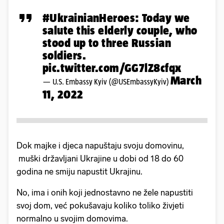
#UkrainianHeroes
: Today we
salute this elderly couple, who
stood up to three Russian
soldiers.
pic.twitter.com/GG7lZ8cfqx
March
— U.S. Embassy Kyiv (@USEmbassyKyiv)
11, 2022
Dok majke i djeca napuštaju svoju domovinu,
muški državljani Ukrajine u dobi od 18 do 60
godina ne smiju napustit Ukrajinu.
No, ima i onih koji jednostavno ne žele napustiti
svoj dom, već pokušavaju koliko toliko živjeti
normalno u svojim domovima.