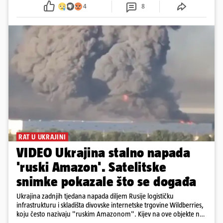
4
8
RAT U UKRAJINI
VIDEO Ukrajina stalno napada
'ruski Amazon'. Satelitske
snimke pokazale što se događa
Ukrajina zadnjih tjedana napada diljem Rusije logističku
infrastrukturu i skladišta divovske internetske trgovine Wildberries,
koju često nazivaju "ruskim Amazonom". Kijev na ove objekte ne
gleda samo kao na obična trgovačka skladišta, već tvrdi da ih ruske