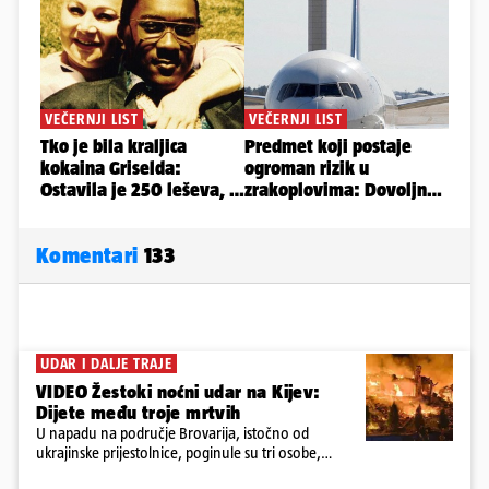
Komentari
133
UDAR I DALJE TRAJE
VIDEO Žestoki noćni udar na Kijev:
Dijete među troje mrtvih
U napadu na područje Brovarija, istočno od
ukrajinske prijestolnice, poginule su tri osobe,
među kojima i jedno dijete