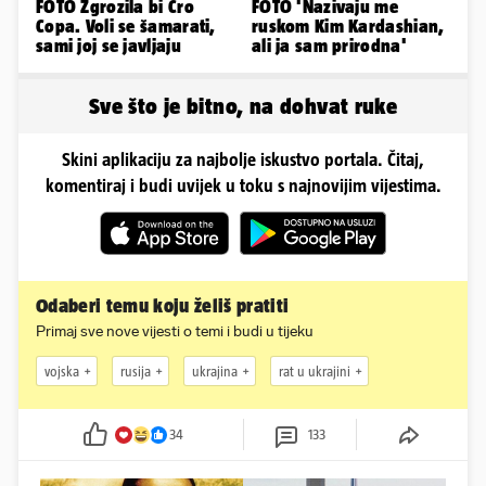
FOTO Zgrozila bi Cro
FOTO 'Nazivaju me
Copa. Voli se šamarati,
ruskom Kim Kardashian,
sami joj se javljaju
ali ja sam prirodna'
Sve što je bitno, na dohvat ruke
Skini aplikaciju za najbolje iskustvo portala. Čitaj,
komentiraj i budi uvijek u toku s najnovijim vijestima.
Odaberi temu koju želiš pratiti
Primaj sve nove vijesti o temi i budi u tijeku
vojska
rusija
ukrajina
rat u ukrajini
34
133