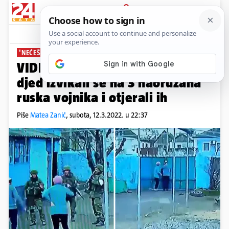
PRIJAVA
News
Komentari
133
'NEĆEŠ U MOJE DVORIŠTE'
VIDEO Kakva hrabrost! Baka i
djed izvikali se na 3 naoružana
ruska vojnika i otjerali ih
Piše
Matea Zanić
,
subota, 12.3.2022. u 22:37