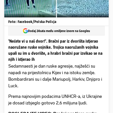
Foto: Facebook/Polska Policja
Dodaj 24sata među omiljene izvore na Googleu
'Nećete vi u naš dvor!'. Bračni par iz dvorišta istjerao
naoružane ruske vojnike. Trojica naoružanih vojnika
upali su im u dvorište, a hrabri bračni par izvikao se na
njih i istjerao ih
Sedamnaesti je dan ruske agresije, najžešći su
napadi na prijestolnicu Kijev i na istoku zemlje.
Bombardirani su i dalje Mariupolj, Harkiv, Dnjipro i
Luck.
Prema najnovijim podacima UNHCR-a, iz Ukrajine
je dosad izbjeglo gotovo 2,6 milijuna ljudi.