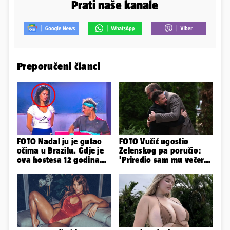
Prati naše kanale
Preporučeni članci
FOTO Nadal ju je gutao
FOTO Vučić ugostio
očima u Brazilu. Gdje je
Zelenskog pa poručio:
ova hostesa 12 godina
'Priredio sam mu večeru
poslije i kako izgleda?
i poželio dobrodošlicu'