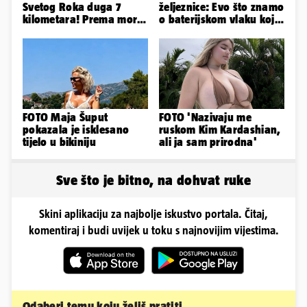
Svetog Roka duga 7
željeznice: Evo što znamo
kilometara! Prema moru
o baterijskom vlaku koji
se vozi sa većim
se sudario s teretnim
zastojima
FOTO Maja Šuput
FOTO 'Nazivaju me
pokazala je isklesano
ruskom Kim Kardashian,
tijelo u bikiniju
ali ja sam prirodna'
Sve što je bitno, na dohvat ruke
Skini aplikaciju za najbolje iskustvo portala. Čitaj,
komentiraj i budi uvijek u toku s najnovijim vijestima.
Odaberi temu koju želiš pratiti