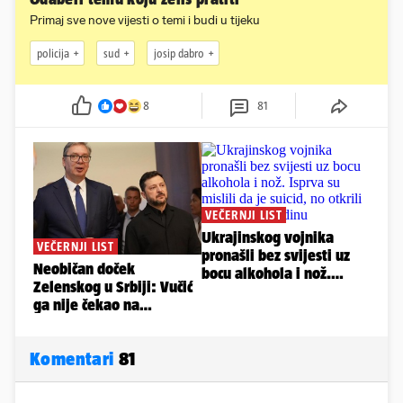
Primaj sve nove vijesti o temi i budi u tijeku
policija
sud
josip dabro
8
81
Komentari
81