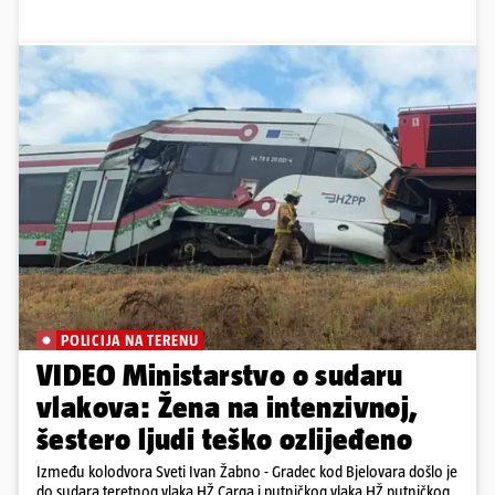
POLICIJA NA TERENU
VIDEO Ministarstvo o sudaru
vlakova: Žena na intenzivnoj,
šestero ljudi teško ozlijeđeno
Između kolodvora Sveti Ivan Žabno - Gradec kod Bjelovara došlo je
do sudara teretnog vlaka HŽ Carga i putničkog vlaka HŽ putničkog