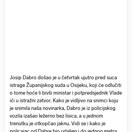
Josip Dabro došao je u četvrtak ujutro pred suca
istrage Županijskog suda u Osijeku, koji će odlučiti
o tome hoće li bivši ministar i potpredsjednik Vlade
ići u istražni zatvor. Kako je vidljivo na snimci koju
je snimila naša novinarka, Dabro je iz policijskog
vozila izašao ležerno bez lisica, a u jednom
trenutku je otkopčao jaknu. Vidi se i kako je
policajac od Dabre bio udaljen i do jednog metra.