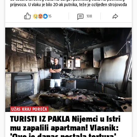
prijevoza. U vlaku je bilo 20-ak putnika, teže je ozlijeđen strojovođa
15
108
UŽAS KRAJ POREČA
TURISTI IZ PAKLA Nijemci u Istri
mu zapalili apartman! Vlasnik:
'Ovo je danas postala tortura'