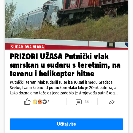
SUDAR DVA VLAKA
PRIZORI UŽASA Putnički vlak
smrskan u sudaru s teretnim, na
terenu i helikopter hitne
Putnički i teretni vlak sudarili su se iza 10 sati između Gradeca i
Svetog Ivana žabno. U putničkom vlaku bilo je 20-ak putnika, a
kako doznajemo teže ozljede zadobio je strojovođa putničkog
vlaka. Zatvoren je promet, a fotoreporteri Prigorskog objavili su
5
44
prve snimke s mjesta sudara
Učitaj više