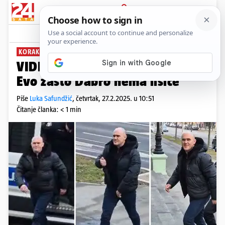
PRIJAVA
News
Komentari
81
KORAK PO KORAK
VIDEO Ležerno ušetao kod suca.
Evo zašto Dabro nema lisice
Piše
Luka Safundžić
,
četvrtak, 27.2.2025. u 10:51
Čitanje članka: < 1 min