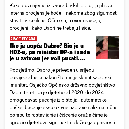
Kako doznajemo iz izvora bliskih policiji, njihova
interna procjena je hoće li nekome zbog sigurnosti
staviti lisice ili ne. Očito su, u ovom slučaju,
procijenili kako Dabri ne trebaju lisice.
ŽIVOT BEĆARA
Tko je uopće Dabro? Bio je u
HDZ-u, pa ministar DP-a i sada
je u zatvoru jer voli pucati....
Podsjetimo, Dabro je priveden u srijedu
poslijepodne, a nakon što mu je skinut saborski
imunitet. Osječko Općinsko državno odvjetništvo
Dabru tereti da je djetetu od 2020. do 2024.
omogućavao pucanje iz pištolja i automatske
puške, bacanje eksplozivne naprave nalik na ručnu
bombu te rastavljanje i čišćenje oružja čime je
ugrozio djetetovu sigurnost i izložio ga opasnosti.