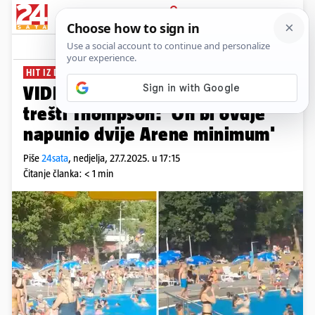
PRIJAVA
News
Komentari
68
HIT IZ DEVEDESETIH
VIDEO Na bazenu u Beogradu
trešti Thompson: 'On bi ovdje
napunio dvije Arene minimum'
Piše
24sata
,
nedjelja, 27.7.2025. u 17:15
Čitanje članka: < 1 min