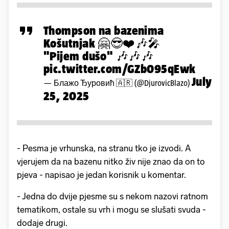
Thompson na bazenima
Košutnjak 🤗😎❤️🎶🎤
"Pijem dušo" 🎶🎶🎶
pic.twitter.com/GZb095qEwk
July
— Блажо Ђуровић 🇦🇷 (@DjurovicBlazo)
25, 2025
- Pesma je vrhunska, na stranu tko je izvodi. A
vjerujem da na bazenu nitko živ nije znao da on to
pjeva - napisao je jedan korisnik u komentar.
- Jedna do dvije pjesme su s nekom nazovi ratnom
tematikom, ostale su vrh i mogu se slušati svuda -
dodaje drugi.