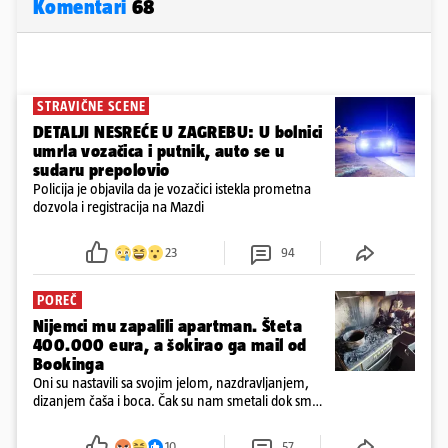
Komentari
68
STRAVIČNE SCENE
DETALJI NESREĆE U ZAGREBU: U bolnici
umrla vozačica i putnik, auto se u
sudaru prepolovio
Policija je objavila da je vozačici istekla prometna
dozvola i registracija na Mazdi
23
94
POREČ
Nijemci mu zapalili apartman. Šteta
400.000 eura, a šokirao ga mail od
Bookinga
Oni su nastavili sa svojim jelom, nazdravljanjem,
dizanjem čaša i boca. Čak su nam smetali dok smo
u panici kupili crijeva kako bismo pokušali ugasiti
požar, rekao je vlasnik
10
57