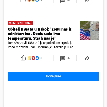
MOŽDANI UDAR
Obitelj Hrvata u Irskoj: 'Zovu nas iz
ministarstva. Denis sada ima
temperaturu. Strah nas je'
Denis Vejzović (38) iz Rijeke početkom srpnja je
imao moždani udar. Operiran je i završio je u komi.
Obitelj ga želi prebaciti u Hrvatsku, kažu kako
tamošnji liječnici ne vjeruju u oporavak: 'Imamo
21
32
72 sata'
Učitaj više