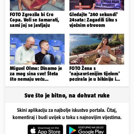
FOTO Zgrozila bi Cro
Gledajte '240 sekundi'
Copa. Voli se šamarati,
24sata: Zagadili Liku s
sami joj se javljaju
vječnim otrovom
Miguel Olmo: Dinamo je
FOTO Žena s
za mog sina sve! Šteta
'najsavršenijim tijelom'
što nemaju veću
pozirala je u bikiniju i
konkurenciju u hrvatskoj
pokazala svoje bujne
ligi...
obline...
Sve što je bitno, na dohvat ruke
Skini aplikaciju za najbolje iskustvo portala. Čitaj,
komentiraj i budi uvijek u toku s najnovijim vijestima.