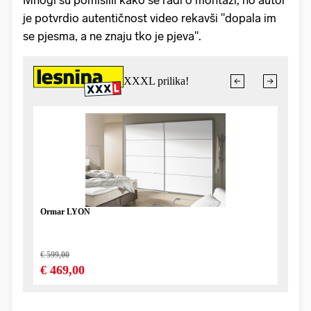
Mnogi su pomislili kako se radi o montaži, no autor
je potvrdio autentičnost video rekavši "dopala im
se pjesma, a ne znaju tko je pjeva".