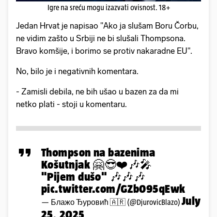
Igre na sreću mogu izazvati ovisnost. 18+
Jedan Hrvat je napisao "Ako ja slušam Boru Čorbu,
ne vidim zašto u Srbiji ne bi slušali Thompsona.
Bravo komšije, i borimo se protiv nakaradne EU".
No, bilo je i negativnih komentara.
- Zamisli debila, ne bih ušao u bazen za da mi
netko plati - stoji u komentaru.
Thompson na bazenima
Košutnjak 🤗😎❤️🎶🎤
"Pijem dušo" 🎶🎶🎶
pic.twitter.com/GZb095qEwk
July
— Блажо Ђуровић 🇦🇷 (@DjurovicBlazo)
25, 2025