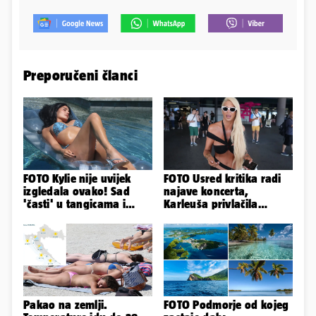
Preporučeni članci
FOTO Kylie nije uvijek
FOTO Usred kritika radi
izgledala ovako! Sad
najave koncerta,
'časti' u tangicama i
Karleuša privlačila
bikiniju, ali išla je 'pod
mnoge poglede na
nož'...
aerodromu
Pakao na zemlji.
FOTO Podmorje od kojeg