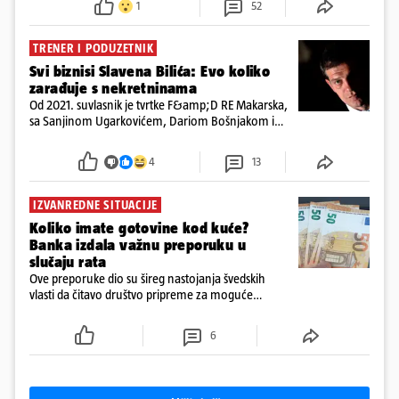
1
52
TRENER I PODUZETNIK
Svi biznisi Slavena Bilića: Evo koliko
zarađuje s nekretninama
Od 2021. suvlasnik je tvrtke F&amp;D RE Makarska,
sa Sanjinom Ugarkovićem, Dariom Bošnjakom i
Dobrislavom Hrkaćem. Tvrtka je registrirana za
poslovanje nekretninama, a od osnutka nema
4
13
zaposlenih
IZVANREDNE SITUACIJE
Koliko imate gotovine kod kuće?
Banka izdala važnu preporuku u
slučaju rata
Ove preporuke dio su šireg nastojanja švedskih
vlasti da čitavo društvo pripreme za moguće
posljedice vojnih ili kibernetičkih napada
6