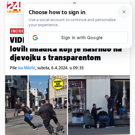
PRIJAVA
News
Komentari
68
INCIDENT TIJEKOM MOLITVE
VIDEO Potjera po Trgu: Policajci
lovili mladića koji je nasrnuo na
djevojku s transparentom
Piše
Iva Milotić
,
subota, 6.4.2024. u 09:33