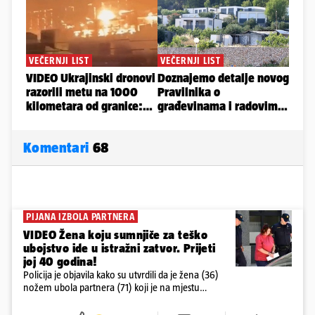
Komentari
68
PIJANA IZBOLA PARTNERA
VIDEO Žena koju sumnjiče za teško
ubojstvo ide u istražni zatvor. Prijeti
joj 40 godina!
Policija je objavila kako su utvrdili da je žena (36)
nožem ubola partnera (71) koji je na mjestu
preminuo. Imala je 2,03 promila. U nedjelju su je
ispitali i poslali u istražni zatvor