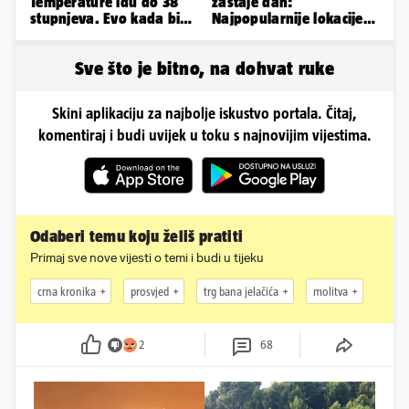
Temperature idu do 38
zastaje dah:
stupnjeva. Evo kada bi
Najpopularnije lokacije
se Hrvatska mogla
za ronjenje u cijelom
rashladiti
svijetu
Sve što je bitno, na dohvat ruke
Skini aplikaciju za najbolje iskustvo portala. Čitaj,
komentiraj i budi uvijek u toku s najnovijim vijestima.
Odaberi temu koju želiš pratiti
Primaj sve nove vijesti o temi i budi u tijeku
crna kronika
prosvjed
trg bana jelačića
molitva
2
68