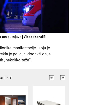
nakon pucnjave
| Video: KanalRi
onike manifestacije“ koju je
rekla je policija, dodavši da je
jih „nekoliko teže“.