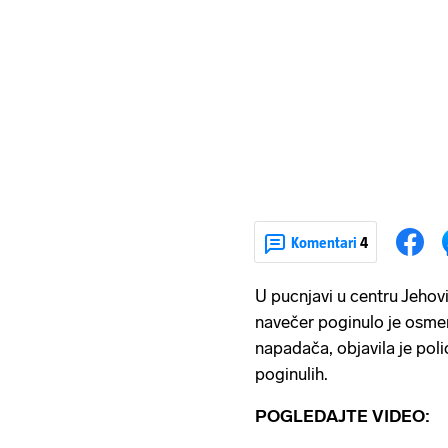
Komentari
4
U pucnjavi u centru Jehov
navečer poginulo je osmero
napadača, objavila je polic
poginulih.
POGLEDAJTE VIDEO: