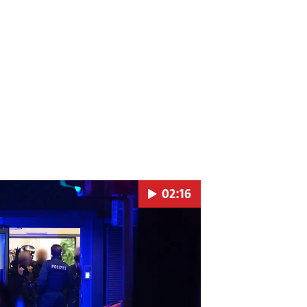
02:16
Pokretanje videa...