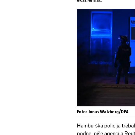
ekstremist.
Foto: Jonas Walzberg/DPA
Hamburška policija trebala
podne, piše agencija Reut