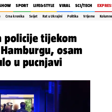
SHOW
SPORT
LIFE&STYLE
VIRAL
SCI/TECH
EXPRES
e
Crna kronika
Svijet
Rat u Ukrajini
Politika
Vrijeme
Kolumn
policije tijekom
u Hamburgu, osam
ulo u pucnjavi