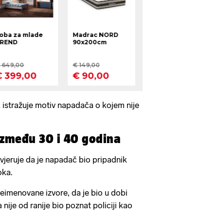
 istražuje motiv napadača o kojem nije
između 30 i 40 godina
 vjeruje da je napadač bio pripadnik
oka.
neimenovane izvore, da je bio u dobi
 nije od ranije bio poznat policiji kao