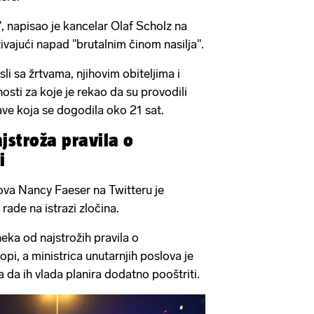
, napisao je kancelar Olaf Scholz na
ivajući napad "brutalnim činom nasilja".
li sa žrtvama, njihovim obiteljima i
sti za koje je rekao da su provodili
ve koja se dogodila oko 21 sat.
stroža pravila o
i
lova Nancy Faeser na Twitteru je
rade na istrazi zločina.
eka od najstrožih pravila o
pi, a ministrica unutarnjih poslova je
 da ih vlada planira dodatno pooštriti.