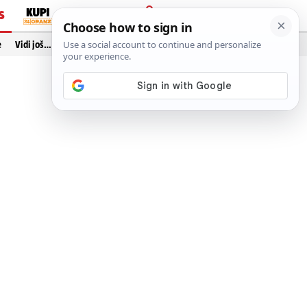
S
PRIJAVA
e
Vidi još…