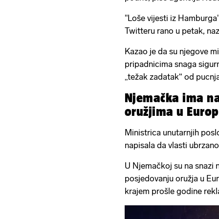
"Loše vijesti iz Hamburga"
Twitteru rano u petak, naz
Kazao je da su njegove mis
pripadnicima snaga sigurno
„težak zadatak“ od pucnja
Njemačka ima naj
oružjima u Europ
Ministrica unutarnjih pos
napisala da vlasti ubrzano 
U Njemačkoj su na snazi n
posjedovanju oružja u Euro
krajem prošle godine rekla