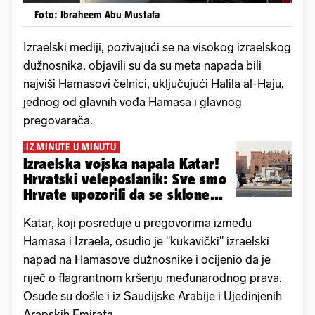
Foto: Ibraheem Abu Mustafa
Izraelski mediji, pozivajući se na visokog izraelskog
dužnosnika, objavili su da su meta napada bili
najviši Hamasovi čelnici, uključujući Halila al-Haju,
jednog od glavnih vođa Hamasa i glavnog
pregovarača.
IZ MINUTE U MINUTU
Izraelska vojska napala Katar!
Hrvatski veleposlanik: Sve smo
Hrvate upozorili da se sklone...
Katar, koji posreduje u pregovorima između
Hamasa i Izraela, osudio je "kukavički" izraelski
napad na Hamasove dužnosnike i ocijenio da je
riječ o flagrantnom kršenju međunarodnog prava.
Osude su došle i iz Saudijske Arabije i Ujedinjenih
Arapskih Emirata.