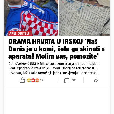
APEL OBITELJI
DRAMA HRVATA U IRSKOJ 'Naš
Denis je u komi, žele ga skinuti s
aparata! Molim vas, pomozite'
Denis Vejzović (38) iz Rijeke početkom srpnja je imao moždani
udar. Operiran je i završio je u komi. Obitelj ga želi prebaciti u
Hrvatsku, kažu kako tamošnji liječnici ne vjeruju u oporavak:
'Imamo 72 sata'
48
104