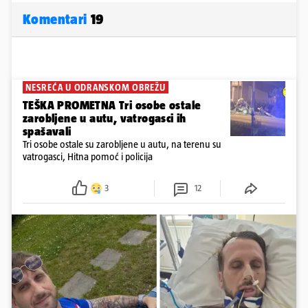
Komentari
19
NESREĆA U ODRANSKOM OBREŽU
TEŠKA PROMETNA Tri osobe ostale
zarobljene u autu, vatrogasci ih
spašavali
Tri osobe ostale su zarobljene u autu, na terenu su
vatrogasci, Hitna pomoć i policija
3
12