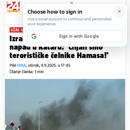
PRIJAVA
News
Komentari
19
UŽAS U DOHI
Izrael preuzeo odgovornost za
napad u Kataru: 'Ciljali smo
terorističke čelnike Hamasa!'
Piše
HINA
,
utorak, 9.9.2025. u 17:45
Čitanje članka: 1 min