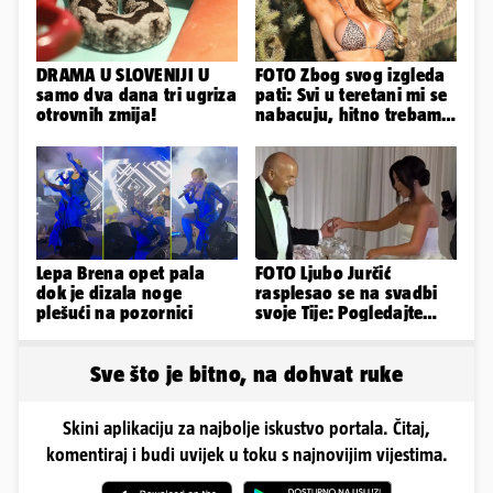
DRAMA U SLOVENIJI U
FOTO Zbog svog izgleda
samo dva dana tri ugriza
pati: Svi u teretani mi se
otrovnih zmija!
nabacuju, hitno trebam
tjelohranitelja!
Lepa Brena opet pala
FOTO Ljubo Jurčić
dok je dizala noge
rasplesao se na svadbi
plešući na pozornici
svoje Tije: Pogledajte
kako je izgledalo
vjenčanje...
Sve što je bitno, na dohvat ruke
Skini aplikaciju za najbolje iskustvo portala. Čitaj,
komentiraj i budi uvijek u toku s najnovijim vijestima.