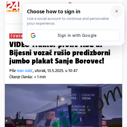
PRIJAVA
News
Komentari
4
ČOVJEK DAO NAPUTAK
VIDEO Traktor protiv HDZ-a:
Bijesni vozač rušio predizborni
jumbo plakat Sanje Borovec!
Piše
Ivan Jukić
,
utorak, 13.5.2025. u 10:47
Čitanje članka: < 1 min