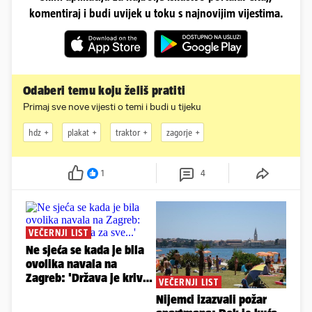
komentiraj i budi uvijek u toku s najnovijim vijestima.
Odaberi temu koju želiš pratiti
Primaj sve nove vijesti o temi i budi u tijeku
hdz
plakat
traktor
zagorje
1
4