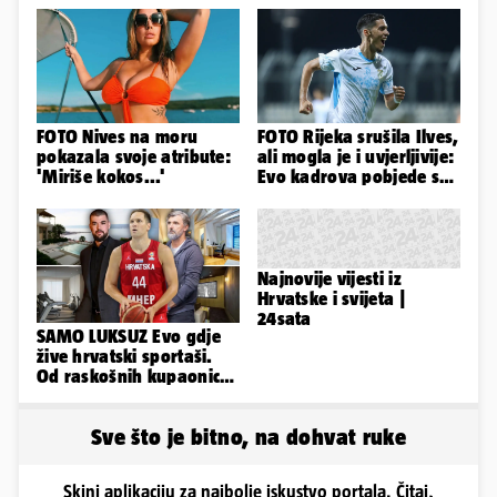
FOTO Nives na moru
FOTO Rijeka srušila Ilves,
pokazala svoje atribute:
ali mogla je i uvjerljivije:
'Miriše kokos...'
Evo kadrova pobjede s
Rujevice
Najnovije vijesti iz
Hrvatske i svijeta |
24sata
SAMO LUKSUZ Evo gdje
žive hrvatski sportaši.
Od raskošnih kupaonica
pa do privatnog kina
Sve što je bitno, na dohvat ruke
Skini aplikaciju za najbolje iskustvo portala. Čitaj,