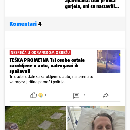
Komentari
4
NESREĆA U ODRANSKOM OBREŽU
TEŠKA PROMETNA Tri osobe ostale
zarobljene u autu, vatrogasci ih
spašavali
Tri osobe ostale su zarobljene u autu, na terenu su
vatrogasci, Hitna pomoć i policija
3
12