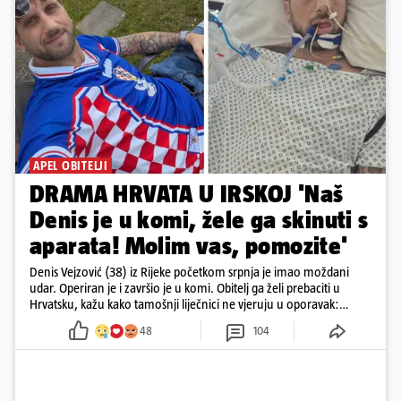
APEL OBITELJI
DRAMA HRVATA U IRSKOJ 'Naš
Denis je u komi, žele ga skinuti s
aparata! Molim vas, pomozite'
Denis Vejzović (38) iz Rijeke početkom srpnja je imao moždani
udar. Operiran je i završio je u komi. Obitelj ga želi prebaciti u
Hrvatsku, kažu kako tamošnji liječnici ne vjeruju u oporavak:
'Imamo 72 sata'
48
104