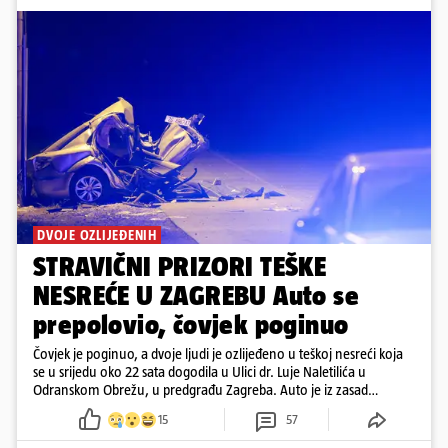
DVOJE OZLIJEĐENIH
STRAVIČNI PRIZORI TEŠKE
NESREĆE U ZAGREBU Auto se
prepolovio, čovjek poginuo
Čovjek je poginuo, a dvoje ljudi je ozlijeđeno u teškoj nesreći koja
se u srijedu oko 22 sata dogodila u Ulici dr. Luje Naletilića u
Odranskom Obrežu, u predgrađu Zagreba. Auto je iz zasad
neutvrđenih razloga sletio s kolnika, a od siline udara vozilo se
15
57
prepolovilo.