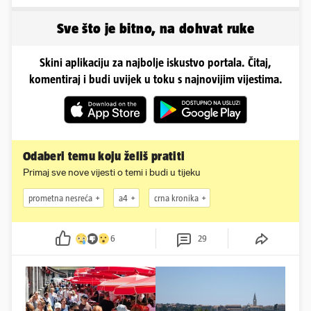
Odselila je iz Hrvatske, a
ovako sad izgleda
Sve što je bitno, na dohvat ruke
Skini aplikaciju za najbolje iskustvo portala. Čitaj,
komentiraj i budi uvijek u toku s najnovijim vijestima.
Odaberi temu koju želiš pratiti
Primaj sve nove vijesti o temi i budi u tijeku
prometna nesreća
a4
crna kronika
6
29