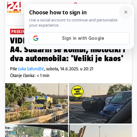
PRIJAVA
News
Komentari
29
PREKINUT PROMET
VIDEO Jedan mrtav u nesreći na
A4. Sudarili se kombi, motocikl i
dva automobila: 'Veliki je kaos'
Piše
Luka Safundžić
,
subota, 14.6.2025. u 20:21
Čitanje članka: < 1 min