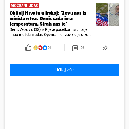
MOŽDANI UDAR
Obitelj Hrvata u Irskoj: 'Zovu nas iz
ministarstva. Denis sada ima
temperaturu. Strah nas je'
Denis Vejzović (38) iz Rijeke početkom srpnja je
imao moždani udar. Operiran je i završio je u komi.
Obitelj ga želi prebaciti u Hrvatsku, kažu kako
tamošnji liječnici ne vjeruju u oporavak: 'Imamo
21
26
72 sata'
Učitaj više