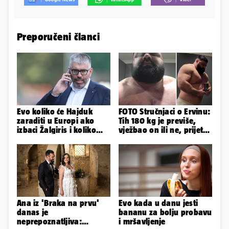
Preporučeni članci
Evo koliko će Hajduk
FOTO Stručnjaci o Ervinu:
zaraditi u Europi ako
Tih 180 kg je previše,
izbaci Žalgiris i koliko
vježbao on ili ne, prijete
ako izbori ligašku fazu
mu mnoge komplikacije
Ana iz 'Braka na prvu'
Evo kada u danu jesti
danas je
bananu za bolju probavu
neprepoznatljiva:
i mršavljenje