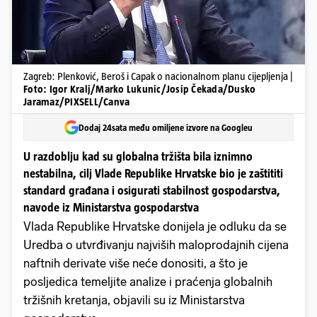
Zagreb: Plenković, Beroš i Capak o nacionalnom planu cijepljenja |
Foto: Igor Kralj/Marko Lukunic/Josip Čekada/Dusko
Jaramaz/PIXSELL/Canva
Dodaj 24sata među omiljene izvore na Googleu
U razdoblju kad su globalna tržišta bila iznimno
nestabilna, cilj Vlade Republike Hrvatske bio je zaštititi
standard građana i osigurati stabilnost gospodarstva,
navode iz Ministarstva gospodarstva
Vlada Republike Hrvatske donijela je odluku da se
Uredba o utvrđivanju najviših maloprodajnih cijena
naftnih derivate više neće donositi, a što je
posljedica temeljite analize i praćenja globalnih
tržišnih kretanja, objavili su iz Ministarstva