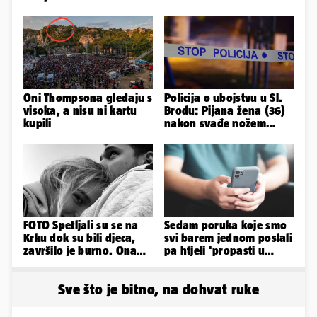
Oni Thompsona gledaju s
Policija o ubojstvu u Sl.
visoka, a nisu ni kartu
Brodu: Pijana žena (36)
kupili
nakon svađe nožem
ubila partnera (71)
FOTO Spetljali su se na
Sedam poruka koje smo
Krku dok su bili djeca,
svi barem jednom poslali
završilo je burno. Ona
pa htjeli 'propasti u
sad želi 50 milijuna eura
zemlju' od srama
Sve što je bitno, na dohvat ruke