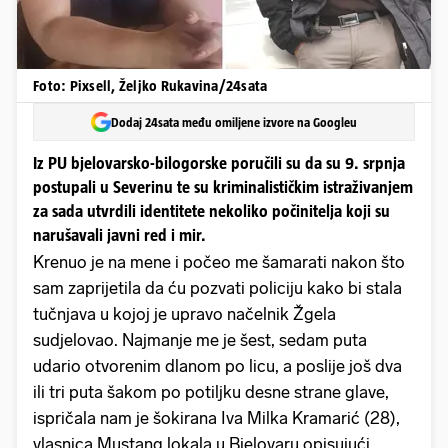
Foto: Pixsell, Željko Rukavina/24sata
Dodaj 24sata među omiljene izvore na Googleu
Iz PU bjelovarsko-bilogorske poručili su da su 9. srpnja
postupali u Severinu te su kriminalističkim istraživanjem
za sada utvrdili identitete nekoliko počinitelja koji su
narušavali javni red i mir.
Krenuo je na mene i počeo me šamarati nakon što
sam zaprijetila da ću pozvati policiju kako bi stala
tučnjava u kojoj je upravo načelnik Žgela
sudjelovao. Najmanje me je šest, sedam puta
udario otvorenim dlanom po licu, a poslije još dva
ili tri puta šakom po potiljku desne strane glave,
ispričala nam je šokirana Iva Milka Kramarić (28),
vlasnica Mustang lokala u Bjelovaru opisujući