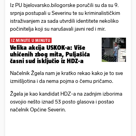
Iz PU bjelovarsko.bilogorske poručili su da su 9.
srpnja postupali u Severinu te su kriminalističkim
istraživanjem za sada utvrdili identitete nekoliko
počinitelja koji su narušavali javni red i mir.
IZ MINUTE U MINUTU
Velika akcija USKOK-a: Više
uhićenih zbog mita, Puljašića
časni sud isključio iz HDZ-a
Načelnik Žgela nam je kratko rekao kako je to sve
izmišljotina i da nema pojma o čemu pričamo.
Žgela je kao kandidat HDZ-a na zadnjim izborima
osvojio nešto iznad 53 posto glasova i postao
načelnik Općine Severin.