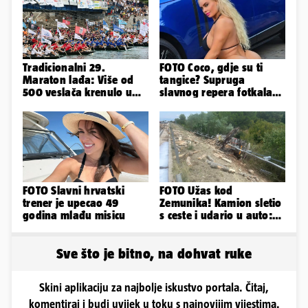
Tradicionalni 29.
FOTO Coco, gdje su ti
Maraton lađa: Više od
tangice? Supruga
500 veslača krenulo u
slavnog repera fotkala
borbu za Štit kneza
se ispred auta i pokazala
Domagoja
sve
FOTO Slavni hrvatski
FOTO Užas kod
trener je upecao 49
Zemunika! Kamion sletio
godina mlađu misicu
s ceste i udario u auto:
'Drva su prekrila cestu...'
Sve što je bitno, na dohvat ruke
Skini aplikaciju za najbolje iskustvo portala. Čitaj,
komentiraj i budi uvijek u toku s najnovijim vijestima.