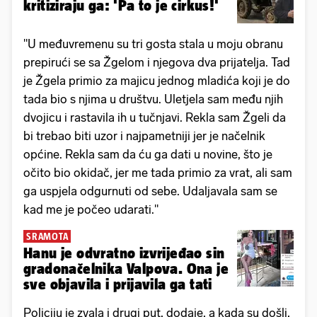
kritiziraju ga: 'Pa to je cirkus!'
"U međuvremenu su tri gosta stala u moju obranu
prepirući se sa Žgelom i njegova dva prijatelja. Tad
je Žgela primio za majicu jednog mladića koji je do
tada bio s njima u društvu. Uletjela sam među njih
dvojicu i rastavila ih u tučnjavi. Rekla sam Žgeli da
bi trebao biti uzor i najpametniji jer je načelnik
općine. Rekla sam da ću ga dati u novine, što je
očito bio okidač, jer me tada primio za vrat, ali sam
ga uspjela odgurnuti od sebe. Udaljavala sam se
kad me je počeo udarati."
SRAMOTA
Hanu je odvratno izvrijeđao sin
gradonačelnika Valpova. Ona je
sve objavila i prijavila ga tati
Policiju je zvala i drugi put, dodaje, a kada su došli,