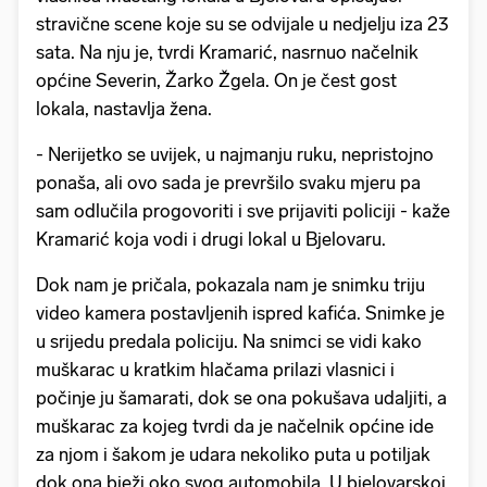
stravične scene koje su se odvijale u nedjelju iza 23
sata. Na nju je, tvrdi Kramarić, nasrnuo načelnik
općine Severin, Žarko Žgela. On je čest gost
lokala, nastavlja žena.
- Nerijetko se uvijek, u najmanju ruku, nepristojno
ponaša, ali ovo sada je prevršilo svaku mjeru pa
sam odlučila progovoriti i sve prijaviti policiji - kaže
Kramarić koja vodi i drugi lokal u Bjelovaru.
Dok nam je pričala, pokazala nam je snimku triju
video kamera postavljenih ispred kafića. Snimke je
u srijedu predala policiju. Na snimci se vidi kako
muškarac u kratkim hlačama prilazi vlasnici i
počinje ju šamarati, dok se ona pokušava udaljiti, a
muškarac za kojeg tvrdi da je načelnik općine ide
za njom i šakom je udara nekoliko puta u potiljak
dok ona bježi oko svog automobila. U bjelovarskoj