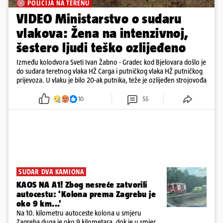
POLICIJA NA TERENU
VIDEO Ministarstvo o sudaru
vlakova: Žena na intenzivnoj,
šestero ljudi teško ozlijeđeno
Između kolodvora Sveti Ivan Žabno - Gradec kod Bjelovara došlo je
do sudara teretnog vlaka HŽ Carga i putničkog vlaka HŽ putničkog
prijevoza. U vlaku je bilo 20-ak putnika, teže je ozlijeđen strojovođa
10
55
SUDAR DVA KAMIONA
KAOS NA A1! Zbog nesreće zatvorili
autocestu: 'Kolona prema Zagrebu je
oko 9 km...'
Na 10. kilometru autoceste kolona u smjeru
Zagreba duga je oko 9 kilometara, dok je u smjeru