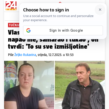
PRIJAVA
News
Komentari
71
TUČNJAVU SNIMILE KAMERE
Vlasnica kafića: 'Načelnik Žgela
napao me, šamarao i tukao', on
tvrdi: 'To su sve izmišljotine'
Piše
Željko Rukavina
,
srijeda, 12.7.2023. u 10:53