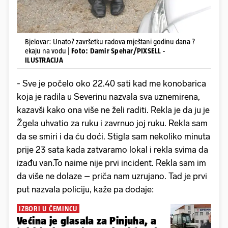
Bjelovar: Unato? završetku radova mještani godinu dana ?
ekaju na vodu |
Foto: Damir Spehar/PIXSELL -
ILUSTRACIJA
- Sve je počelo oko 22.40 sati kad me konobarica
koja je radila u Severinu nazvala sva uznemirena,
kazavši kako ona više ne želi raditi. Rekla je da ju je
Žgela uhvatio za ruku i zavrnuo joj ruku. Rekla sam
da se smiri i da ću doći. Stigla sam nekoliko minuta
prije 23 sata kada zatvaramo lokal i rekla svima da
izađu van.To naime nije prvi incident. Rekla sam im
da više ne dolaze – priča nam uzrujano. Tad je prvi
put nazvala policiju, kaže pa dodaje:
IZBORI U ČEMINCU
Većina je glasala za Pinjuha, a