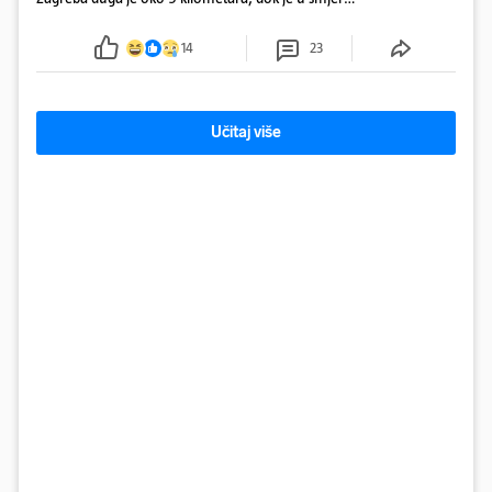
mora kolona duga oko tri kilometra
14
23
Učitaj više