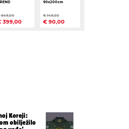
noj Koreji:
som obilježilo