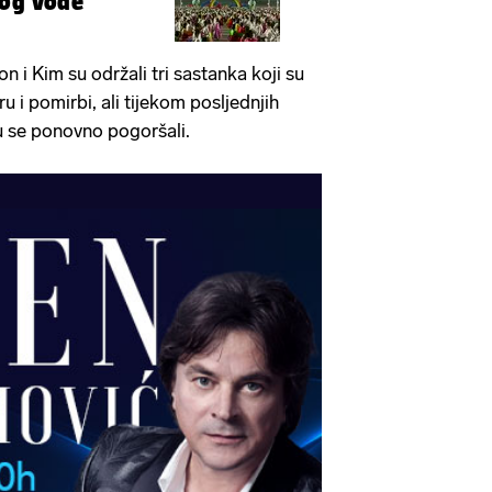
og vođe'
 i Kim su održali tri sastanka koji su
u i pomirbi, ali tijekom posljednjih
u se ponovno pogoršali.