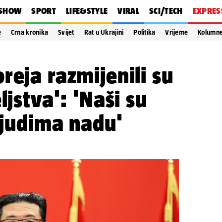
SHOW
SPORT
LIFE&STYLE
VIRAL
SCI/TECH
EXPRES
e
Crna kronika
Svijet
Rat u Ukrajini
Politika
Vrijeme
Kolumn
reja razmijenili su
ljstva': 'Naši su
 ljudima nadu'