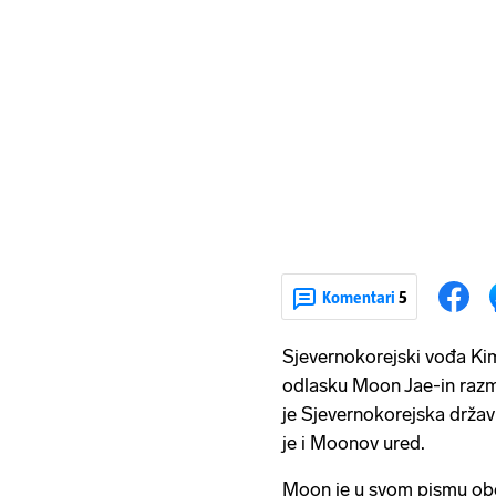
Komentari
5
Sjevernokorejski vođa Kim
odlasku Moon Jae-in razmij
je Sjevernokorejska drža
je i Moonov ured.
Moon je u svom pismu obe