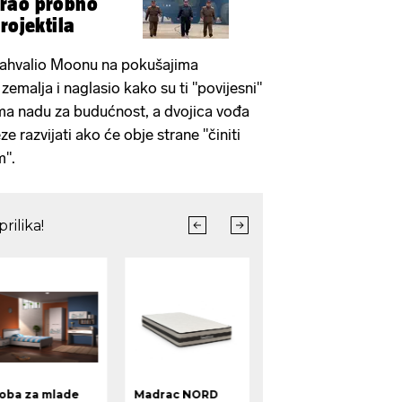
rao probno
rojektila
zahvalio Moonu na pokušajima
zemalja i naglasio kako su ti "povijesni"
dima nadu za budućnost, a dvojica vođa
ze razvijati ako će obje strane "činiti
m".