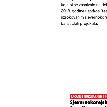
koje bi se zasnivalo na 
2018. godine usprkos "tešk
uzrokovanim sjevernokorej
balističkih projektila.
JAČANJE NUKLEARNIH S
Sjevernokorejsk