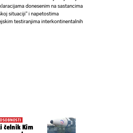
deklaracijama donesenim na sastancima
oj situaciji" i napetostima
skim testiranjima interkontinentalnih
POSOBNOSTI
i čelnik Kim