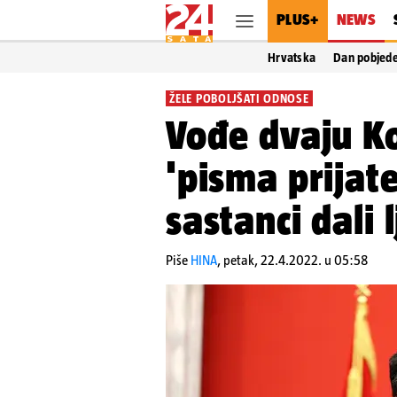
PLUS+
NEWS
Hrvatska
Dan pobjed
ŽELE POBOLJŠATI ODNOSE
Vođe dvaju Ko
'pisma prijate
sastanci dali
Piše
HINA
,
petak, 22.4.2022. u 05:58