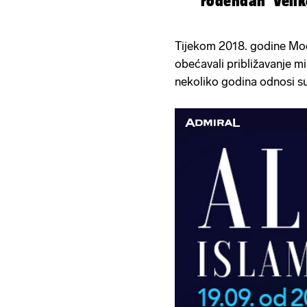
rođendan 'Velik
Tijekom 2018. godine Moon
obećavali približavanje mir
nekoliko godina odnosi s