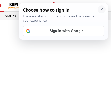
S
PRIJAVA
e
Vidi još…