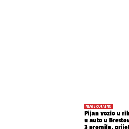
NEVJEROJATNO
Pijan vozio u ri
u auto u Bresto
3 promila, prije