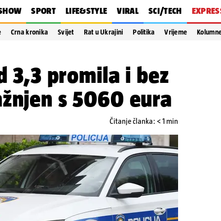
SHOW
SPORT
LIFE&STYLE
VIRAL
SCI/TECH
EXPRES
e
Crna kronika
Svijet
Rat u Ukrajini
Politika
Vrijeme
Kolumn
d 3,3 promila i bez
ažnjen s 5060 eura
Čitanje članka: < 1 min