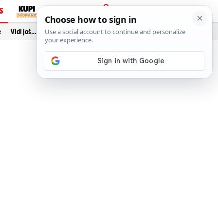
S
PRIJAVA
e
Vidi još…