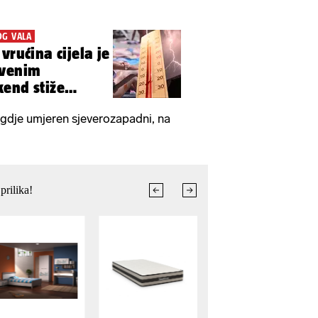
OG VALA
vrućina cijela je
rvenim
end stiže
a
egdje umjeren sjeverozapadni, na