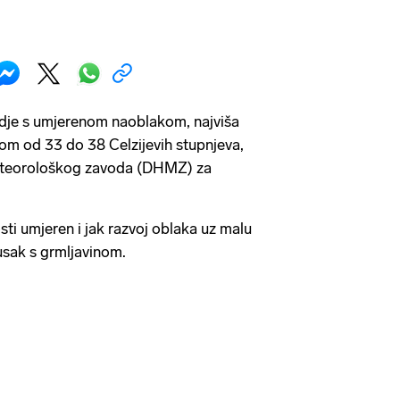
dje s umjerenom naoblakom, najviša
om od 33 do 38 Celzijevih stupnjeva,
eteorološkog zavoda (DHMZ) za
ti umjeren i jak razvoj oblaka uz malu
usak s grmljavinom.