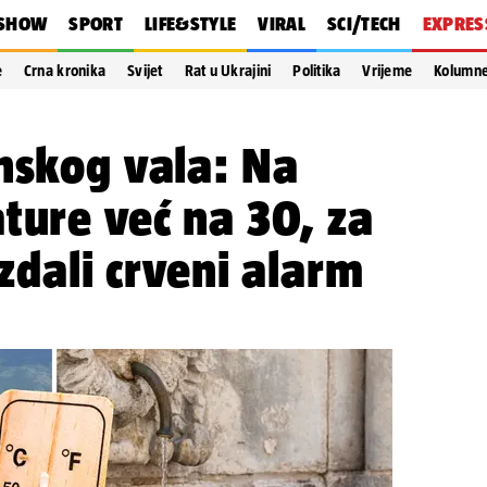
SHOW
SPORT
LIFE&STYLE
VIRAL
SCI/TECH
EXPRES
e
Crna kronika
Svijet
Rat u Ukrajini
Politika
Vrijeme
Kolumn
nskog vala: Na
ture već na 30, za
izdali crveni alarm