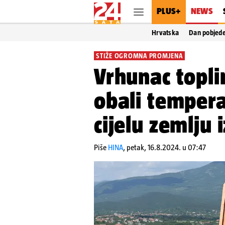
PLUS+
NEWS
Hrvatska
Dan pobjed
STIŽE OGROMNA PROMJENA
Vrhunac topli
obali tempera
cijelu zemlju 
Piše
HINA
,
petak, 16.8.2024. u 07:47