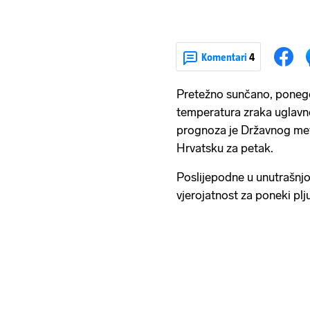
Komentari
4
Pretežno sunčano, poneg
temperatura zraka uglavn
prognoza je Državnog m
Hrvatsku za petak.
Poslijepodne u unutrašnjos
vjerojatnost za poneki plj