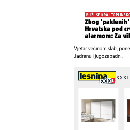
BLIŽI SE KRAJ TOPLINSK
Zbog 'paklenih' 
Hrvatska pod c
alarmom: Za vik
velika promjen
Vjetar većinom slab, pon
Jadranu i jugozapadni.