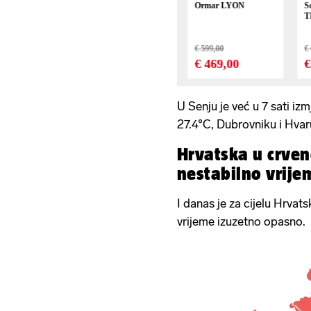
U Senju je već u 7 sati iz
27.4°C, Dubrovniku i Hvar
Hrvatska u crven
nestabilno vrije
I danas je za cijelu Hrvats
vrijeme izuzetno opasno.