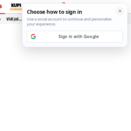
S
PRIJAVA
e
Vidi još…