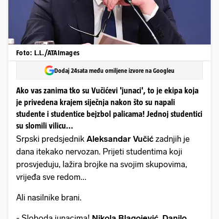
Foto: L.L./ATAImages
Dodaj 24sata među omiljene izvore na Googleu
Ako vas zanima tko su Vučićevi 'junaci', to je ekipa koja
je privedena krajem siječnja nakon što su napali
studente i studentice bejzbol palicama! Jednoj studentici
su slomili vilicu...
Srpski predsjednik
Aleksandar Vučić
zadnjih je
dana itekako nervozan. Prijeti studentima koji
prosvjeduju, lažira brojke na svojim skupovima,
vrijeđa sve redom...
Ali nasilnike brani.
- Sloboda junacima!
Nikola Blagojević
,
Danilo