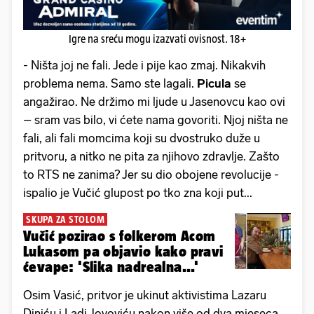
Igre na sreću mogu izazvati ovisnost. 18+
- Ništa joj ne fali. Jede i pije kao zmaj. Nikakvih
problema nema. Samo ste lagali.
Picula
se
angažirao. Ne držimo mi ljude u Jasenovcu kao ovi
– sram vas bilo, vi ćete nama govoriti. Njoj ništa ne
fali, ali fali momcima koji su dvostruko duže u
pritvoru, a nitko ne pita za njihovo zdravlje. Zašto
to RTS ne zanima? Jer su dio obojene revolucije -
ispalio je Vučić glupost po tko zna koji put...
SKUPA ZA STOLOM
Vučić pozirao s folkerom Acom
Lukasom pa objavio kako pravi
ćevape: 'Slika nadrealna...'
Osim Vasić, pritvor je ukinut aktivistima Lazaru
Diniću i Ladi Jovoviću nakon više od dva mjeseca...