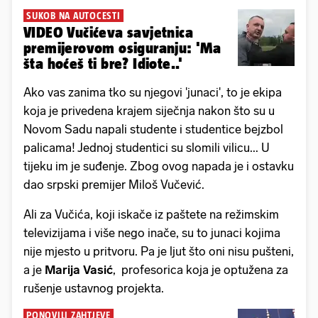
SUKOB NA AUTOCESTI
VIDEO Vučićeva savjetnica
premijerovom osiguranju: 'Ma
šta hoćeš ti bre? Idiote..'
Ako vas zanima tko su njegovi 'junaci', to je ekipa
koja je privedena krajem siječnja nakon što su u
Novom Sadu napali studente i studentice bejzbol
palicama! Jednoj studentici su slomili vilicu... U
tijeku im je suđenje. Zbog ovog napada je i ostavku
dao srpski premijer Miloš Vučević.
Ali za Vučića, koji iskače iz paštete na režimskim
televizijama i više nego inače, su to junaci kojima
nije mjesto u pritvoru. Pa je ljut što oni nisu pušteni,
a je
Marija Vasić
, profesorica koja je optužena za
rušenje ustavnog projekta.
PONOVILI ZAHTJEVE