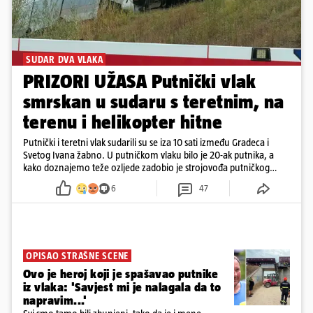
SUDAR DVA VLAKA
PRIZORI UŽASA Putnički vlak
smrskan u sudaru s teretnim, na
terenu i helikopter hitne
Putnički i teretni vlak sudarili su se iza 10 sati između Gradeca i
Svetog Ivana žabno. U putničkom vlaku bilo je 20-ak putnika, a
kako doznajemo teže ozljede zadobio je strojovođa putničkog
vlaka. Zatvoren je promet, a fotoreporteri Prigorskog objavili su
6
47
prve snimke s mjesta sudara
OPISAO STRAŠNE SCENE
Ovo je heroj koji je spašavao putnike
iz vlaka: 'Savjest mi je nalagala da to
napravim...'