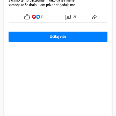
Svi smo tamo bili zbunjeni, tako da je i mene
samoga to šokiralo. Sam prizor događaja me
šokirao kada sam vidio, rekao je Božidar Zrinski
19
21
Učitaj više