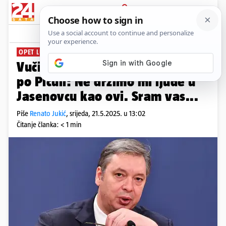
PRIJAVA
News
Komentari
41
OPET LUPETA
Vučić branio batinaše pa udario
po Piculi: Ne držimo mi ljude u
Jasenovcu kao ovi. Sram vas...
Piše
Renato Jukić
,
srijeda, 21.5.2025. u 13:02
Čitanje članka: < 1 min