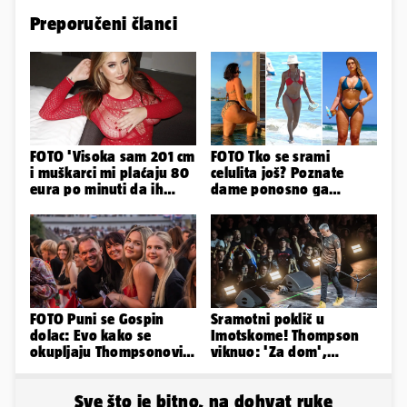
Preporučeni članci
FOTO 'Visoka sam 201 cm
FOTO Tko se srami
i muškarci mi plaćaju 80
celulita još? Poznate
eura po minuti da ih
dame ponosno ga
pokorim riječima'
pokazuju pa slave svoje
obline
FOTO Puni se Gospin
Sramotni poklič u
dolac: Evo kako se
Imotskome! Thompson
okupljaju Thompsonovi
viknuo: 'Za dom',
obožavatelji u Imotskom
publika odgovorila:
'Spremni'
Sve što je bitno, na dohvat ruke