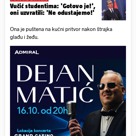
Vučić studentima: 'Gotovo je!',
oni uzvratili: 'Ne odustajemo!'
Ona je puštena na kućni pritvor nakon štrajka
glađu i žeđu.