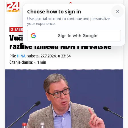
PRIJAVA
News
Komentari
146
O ZABRANI CRNOGORSKIH DUŽNOSNIKA
Vučić šokirao izjavom: 'Nema
razlike između NDH i Hrvatske'
Piše
HINA
,
subota, 27.7.2024. u 23:54
Čitanje članka: < 1 min