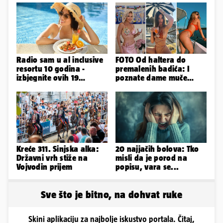
Radio sam u al inclusive
FOTO Od haltera do
resortu 10 godina -
premalenih badića: I
izbjegnite ovih 19
poznate dame muče
grešaka i olakšajte si
vrućine, evo kako su
odmor
pozirale
Kreće 311. Sinjska alka:
20 najjačih bolova: Tko
Državni vrh stiže na
misli da je porod na
Vojvodin prijem
popisu, vara se...
Sve što je bitno, na dohvat ruke
Skini aplikaciju za najbolje iskustvo portala. Čitaj,