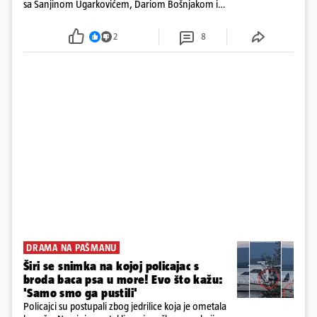
sa Sanjinom Ugarkovićem, Dariom Bošnjakom i
Dobrislavom Hrkaćem. Tvrtka je registrirana za
poslovanje nekretninama, a od osnutka nema
2
8
zaposlenih
DRAMA NA PAŠMANU
Širi se snimka na kojoj policajac s
broda baca psa u more! Evo što kažu:
'Samo smo ga pustili'
Policajci su postupali zbog jedrilice koja je ometala