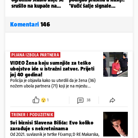
Komentari
146
PIJANA IZBOLA PARTNERA
VIDEO Žena koju sumnjiče za teško
ubojstvo ide u istražni zatvor. Prijeti
joj 40 godina!
Policija je objavila kako su utvrdili da je žena (36)
nožem ubola partnera (71) koji je na mjestu
preminuo. Imala je 2,03 promila. U nedjelju su je
ispitali i poslali u istražni zatvor
1
38
TRENER I PODUZETNIK
Svi biznisi Slavena Bilića: Evo koliko
zarađuje s nekretninama
Od 2021. suvlasnik je tvrtke F&amp;D RE Makarska,