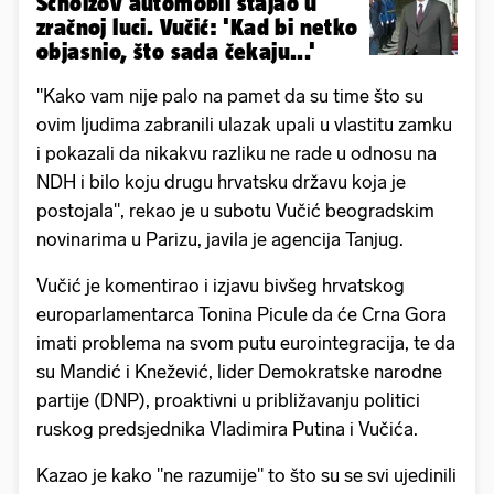
Scholzov automobil stajao u
zračnoj luci. Vučić: 'Kad bi netko
objasnio, što sada čekaju...'
"Kako vam nije palo na pamet da su time što su
ovim ljudima zabranili ulazak upali u vlastitu zamku
i pokazali da nikakvu razliku ne rade u odnosu na
NDH i bilo koju drugu hrvatsku državu koja je
postojala", rekao je u subotu Vučić beogradskim
novinarima u Parizu, javila je agencija Tanjug.
Vučić je komentirao i izjavu bivšeg hrvatskog
europarlamentarca Tonina Picule da će Crna Gora
imati problema na svom putu eurointegracija, te da
su Mandić i Knežević, lider Demokratske narodne
partije (DNP), proaktivni u približavanju politici
ruskog predsjednika Vladimira Putina i Vučića.
Kazao je kako "ne razumije" to što su se svi ujedinili