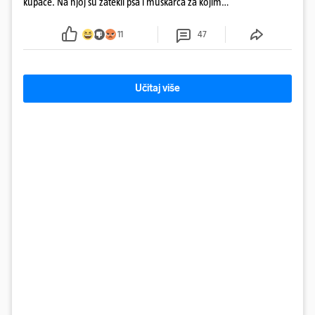
kupače. Na njoj su zatekli psa i muškarca za kojim
se od ranije trage. Muškarac je pružao otpor te su
ga uhitili, a psa je preuzeo komunalni redar
11
47
Učitaj više