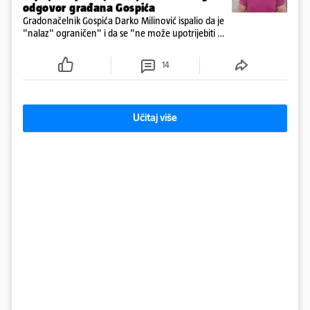
odgovor građana Gospića
Gradonačelnik Gospića Darko Milinović ispalio da je
"nalaz" ograničen" i da se "ne može upotrijebiti za
sudske sporove". Građani Gospića ga podsjetili da
ga je naručio Uskok i da je dio spisa
14
Učitaj više