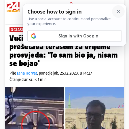
PRIJAVA
News
Komentari
39
OGLASIO SE
Vučića snimili kako se
prešetava terasom za vrijeme
prosvjeda: 'To sam bio ja, nisam
se bojao'
Piše
Lana Horvat
,
ponedjeljak, 25.12.2023. u 14:27
Čitanje članka: < 1 min