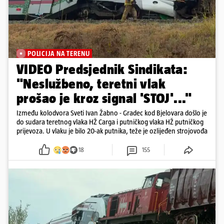
POLICIJA NA TERENU
VIDEO Predsjednik Sindikata:
"Neslužbeno, teretni vlak
prošao je kroz signal 'STOJ'..."
Između kolodvora Sveti Ivan Žabno - Gradec kod Bjelovara došlo je
do sudara teretnog vlaka HŽ Carga i putničkog vlaka HŽ putničkog
prijevoza. U vlaku je bilo 20-ak putnika, teže je ozlijeđen strojovođa
18
155