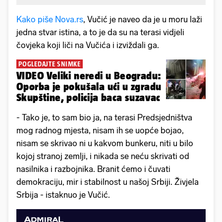
Kako piše Nova.rs
, Vučić je naveo da je u moru laži
jedna stvar istina, a to je da su na terasi vidjeli
čovjeka koji liči na Vučića i izviždali ga.
POGLEDAJTE SNIMKE
VIDEO Veliki neredi u Beogradu:
Oporba je pokušala ući u zgradu
Skupštine, policija baca suzavac
- Tako je, to sam bio ja, na terasi Predsjedništva
mog radnog mjesta, nisam ih se uopće bojao,
nisam se skrivao ni u kakvom bunkeru, niti u bilo
kojoj stranoj zemlji, i nikada se neću skrivati ​​od
nasilnika i razbojnika. Branit ćemo i čuvati
demokraciju, mir i stabilnost u našoj Srbiji. Živjela
Srbija - istaknuo je Vučić.