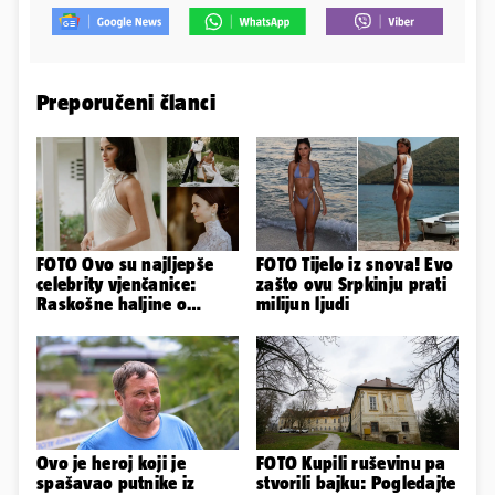
Preporučeni članci
FOTO Ovo su najljepše
FOTO Tijelo iz snova! Evo
celebrity vjenčanice:
zašto ovu Srpkinju prati
Raskošne haljine o
milijun ljudi
kojima je pričao cijeli
svijet
Ovo je heroj koji je
FOTO Kupili ruševinu pa
spašavao putnike iz
stvorili bajku: Pogledajte