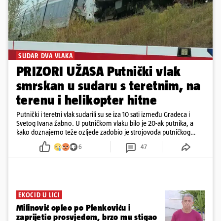
SUDAR DVA VLAKA
PRIZORI UŽASA Putnički vlak
smrskan u sudaru s teretnim, na
terenu i helikopter hitne
Putnički i teretni vlak sudarili su se iza 10 sati između Gradeca i
Svetog Ivana žabno. U putničkom vlaku bilo je 20-ak putnika, a
kako doznajemo teže ozljede zadobio je strojovođa putničkog
vlaka. Zatvoren je promet, a fotoreporteri Prigorskog objavili su
6
47
prve snimke s mjesta sudara
EKOCID U LICI
Milinović opleo po Plenkoviću i
zaprijetio prosvjedom, brzo mu stigao