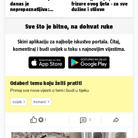
danas je
frizure ovog ljeta - za sve
neprepoznatljiva:
dužine i stilove
Odselila je iz Hrvatske, a
ovako sad izgleda
Sve što je bitno, na dohvat ruke
Skini aplikaciju za najbolje iskustvo portala. Čitaj,
komentiraj i budi uvijek u toku s najnovijim vijestima.
Odaberi temu koju želiš pratiti
Primaj sve nove vijesti o temi i budi u tijeku
osijek
komarci
1
1