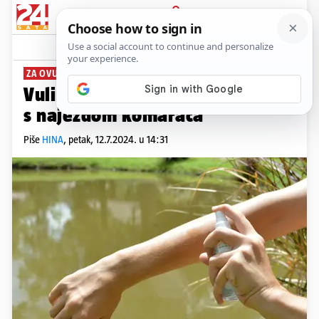
PRIJAVA
News
Komentari
1
ZA OVU SEZONU
Vulin: Osijek se uspješno izborio
s najezdom komaraca
Piše
HINA
,
petak, 12.7.2024. u 14:31