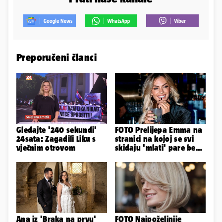
Preporučeni članci
Gledajte '240 sekundi'
FOTO Prelijepa Emma na
24sata: Zagadili Liku s
stranici na kojoj se svi
vječnim otrovom
skidaju 'mlati' pare bez
'prodaje tijela'
Ana iz 'Braka na prvu'
FOTO Najpoželjnije