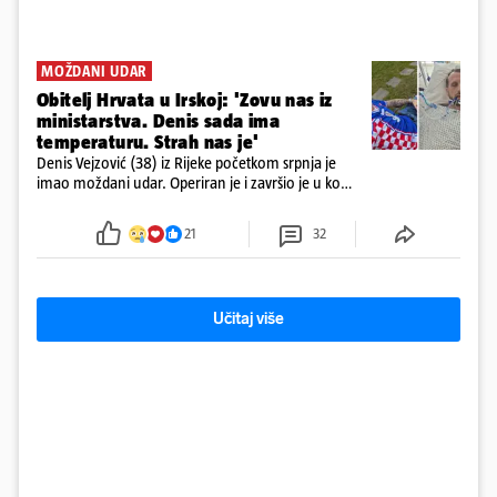
MOŽDANI UDAR
Obitelj Hrvata u Irskoj: 'Zovu nas iz
ministarstva. Denis sada ima
temperaturu. Strah nas je'
Denis Vejzović (38) iz Rijeke početkom srpnja je
imao moždani udar. Operiran je i završio je u komi.
Obitelj ga želi prebaciti u Hrvatsku, kažu kako
tamošnji liječnici ne vjeruju u oporavak: 'Imamo
21
32
72 sata'
Učitaj više