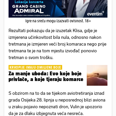
Igre na sreću mogu izazvati ovisnost. 18+
Rezultati pokazuju da je izuzetak Klisa, gdje je
izmjerena učinkovitost bila nula, odnosno nakon
tretmana je izmjeren veći broj komaraca nego prije
tretmana te je na tom mjestu izvođač ponovio
tretman o svom trošku.
KRVOPIJE IMAJU OMILJENE BOJE
Za manje uboda: Evo koje boje
privlače, a koje tjeraju komarce
S obzirom na to da se tijekom aviotretiranja iznad
grada Osijeka 28. lipnja u neposrednoj blizi aviona
u zraku pojavio nepoznati dron, Vulin je upozorio
da je za dlaku izbjegnuta veća nesreća.