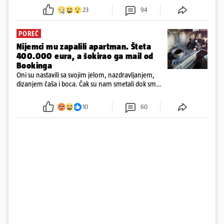
23
94
POREČ
Nijemci mu zapalili apartman. Šteta
400.000 eura, a šokirao ga mail od
Bookinga
Oni su nastavili sa svojim jelom, nazdravljanjem,
dizanjem čaša i boca. Čak su nam smetali dok smo
u panici kupili crijeva kako bismo pokušali ugasiti
požar, rekao je vlasnik
10
60