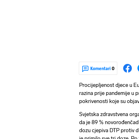
Komentari
0
Procijepljenost djece u Eur
razina prije pandemije u 
pokrivenosti koje su objavi
Svjetska zdravstvena org
da je 89 % novorođenčadi 
dozu cjepiva DTP protiv dif
je primilo sve tri doze. P