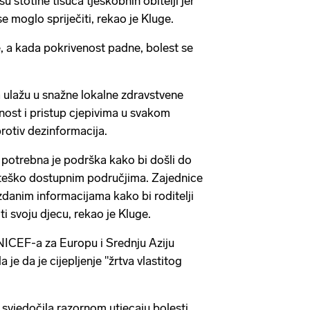
su stotine tisuća tjeskobnih obitelji jer
se moglo spriječiti, rekao je Kluge.
e, a kada pokrivenost padne, bolest se
 ulažu u snažne lokalne zdravstvene
nost i pristup cjepivima u svakom
rotiv dezinformacija.
potrebna je podrška kako bi došli do
 teško dostupnim područjima. Zajednice
danim informacijama kako bi roditelji
i svoju djecu, rekao je Kluge.
NICEF-a za Europu i Srednju Aziju
la je da je cijepljenje "žrtva vlastitog
 svjedočila razornom utjecaju bolesti