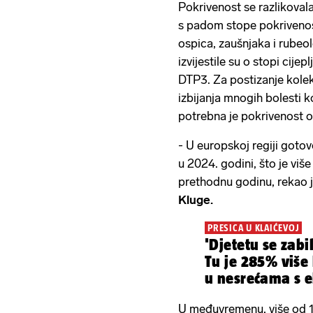
Pokrivenost se razlikoval
s padom stope pokriveno
ospica, zaušnjaka i rube
izvijestile su o stopi cij
DTP3. Za postizanje kolek
izbijanja mnogih bolesti k
potrebna je pokrivenost 
- U europskoj regiji gotov
u 2024. godini, što je vi
prethodnu godinu, rekao 
Kluge.
PRESICA U KLAIĆEVOJ
'Djetetu se zabi
Tu je 285% više 
u nesrećama s e
romobilima...'
U međuvremenu, više od 12