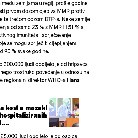
a među zemljama u regiji prošle godine,
sti prvom dozom cjepiva MMR protiv
ole te trećom dozom DTP-a. Neke zemlje
epljenja od samo 23 % s MMR1 i 51 % s
tivnog imuniteta i sprječavanje
oje se mogu spriječiti cijepljenjem,
od 95 % svake godine.
o 300.000 ljudi oboljelo je od hripavca
še nego trostruko povećanje u odnosu na
je regionalni direktor WHO-a
Hans
la kost u mozak!
hospitaliziranih
l.
5.000 ljudi oboljelo je od ospica