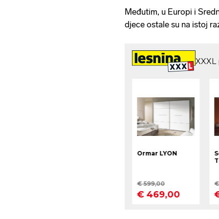
pokrenuo refe
Međutim, u Europi i Srednj
djece ostale su na istoj raz