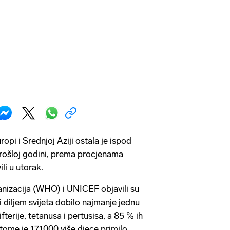
opi i Srednjoj Aziji ostala je ispod
prošloj godini, prema procjenama
li u utorak.
anizacija (WHO) i UNICEF objavili su
diljem svijeta dobilo najmanje jednu
terije, tetanusa i pertusisa, a 85 % ih
o tome je 171000 više djece primilo