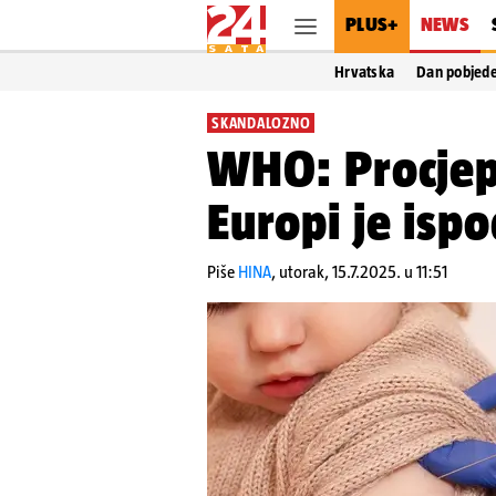
PLUS+
NEWS
Hrvatska
Dan pobjed
SKANDALOZNO
WHO: Procjepl
Europi je ispo
Piše
HINA
,
utorak, 15.7.2025. u 11:51