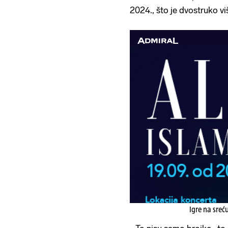
2024., što je dvostruko v
Igre na sreć