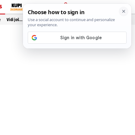
S
PRIJAVA
e
Vidi još…