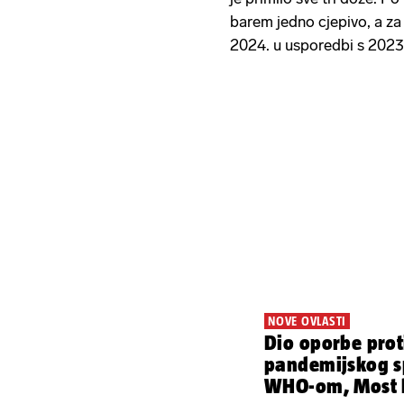
barem jedno cjepivo, a za 
2024. u usporedbi s 2023
NOVE OVLASTI
Dio oporbe prot
pandemijskog 
WHO-om, Most bi zbog toga