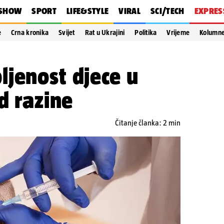
SHOW
SPORT
LIFE&STYLE
VIRAL
SCI/TECH
EXPRES
e
Crna kronika
Svijet
Rat u Ukrajini
Politika
Vrijeme
Kolumn
jenost djece u
d razine
Čitanje članka: 2 min