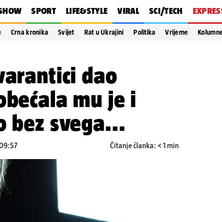
SHOW
SPORT
LIFE&STYLE
VIRAL
SCI/TECH
EXPRES
e
Crna kronika
Svijet
Rat u Ukrajini
Politika
Vrijeme
Kolumn
varantici dao
obećala mu je i
o bez svega...
 09:57
Čitanje članka: < 1 min