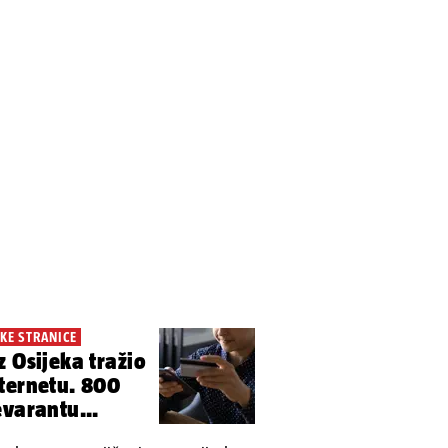
KE STRANICE
z Osijeka tražio
ternetu. 800
evarantu...