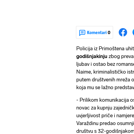
Komentari
0
Policija iz Primoštena uhit
godišnjakinju
zbog prevar
ljubav i ostao bez romanse
Naime, kriminalističko ist
putem društvenih mreža o
koja mu se lažno predstav
- Prilikom komunikacija o
novac za kupnju zajedničk
uvjerljivost priče i namje
Varaždinu predao osumnjiče
društvu s 32-godišnjakom 