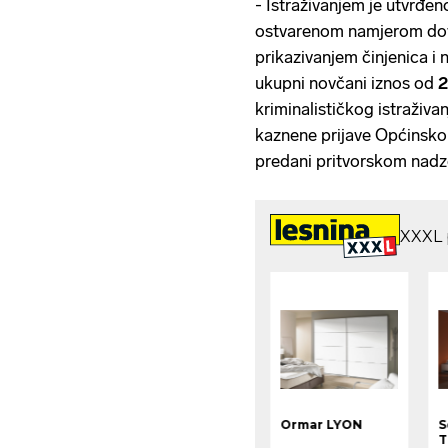
- Istraživanjem je utvrđen
ostvarenom namjerom dov
prikazivanjem činjenica i 
ukupni novčani iznos od
2
kriminalističkog istraživ
kaznene prijave Općinsko
predani pritvorskom nadzor