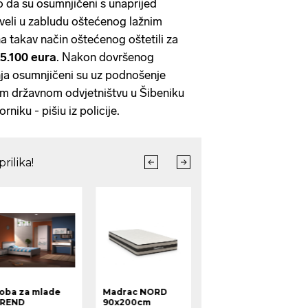
o da su osumnjičeni s unaprijed
eli u zabludu oštećenog lažnim
na takav način oštećenog oštetili za
5.100 eura
. Nakon dovršenog
anja osumnjičeni su uz podnošenje
m državnom odvjetništvu u Šibeniku
niku - pišiu iz policije.