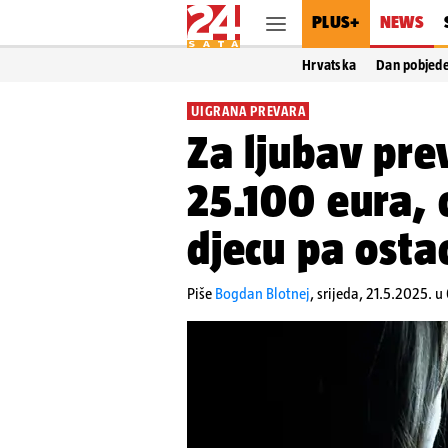
PLUS+
NEWS
Hrvatska
Dan pobjed
UIGRANA PREVARA
Za ljubav pre
25.100 eura, 
djecu pa osta
Piše
Bogdan Blotnej
,
srijeda, 21.5.2025. u