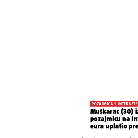
POZAJMICA S INTERNETS
Muškarac (30) i
pozajmicu na in
eura uplatio pr