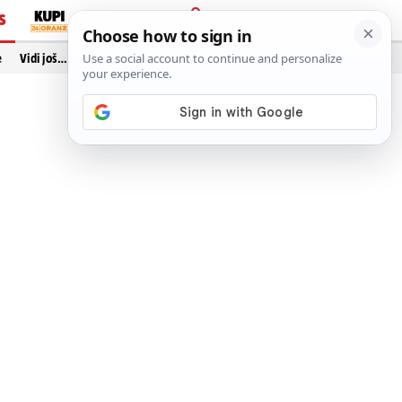
S
PRIJAVA
e
Vidi još…