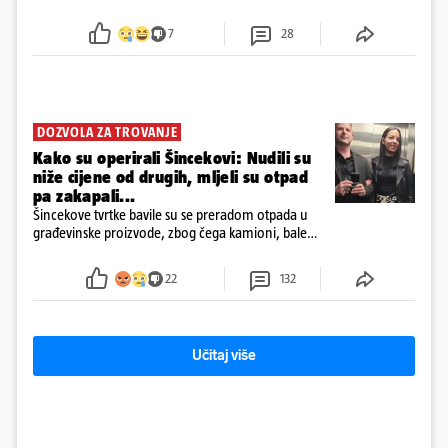
7
28
DOZVOLA ZA TROVANJE
Kako su operirali Šincekovi: Nudili su
niže cijene od drugih, mljeli su otpad
pa zakapali...
Šincekove tvrtke bavile su se preradom otpada u
građevinske proizvode, zbog čega kamioni, bale
plastike i samljeveni materijal dugo nisu izazivali
sumnju
22
132
Učitaj više