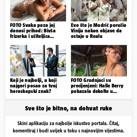
FOTO Svaka poza joj
Evo što je Modrić poručio
donosi prihod: Bivša
Viniju nakon objave da
frizerka i učiteljica
ostaje u Realu
oblinama je zapalila
Instagram
Koji je najbolji, a koji
FOTO Grudnjaci su
najgori posao za tvoj
precijenjeni: Halle Berry
horoskopski znak?
pokazala dekolte u
zavodljivoj satenskoj
haljinici
Sve što je bitno, na dohvat ruke
Skini aplikaciju za najbolje iskustvo portala. Čitaj,
komentiraj i budi uvijek u toku s najnovijim vijestima.