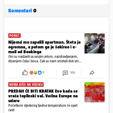
Komentari
0
POREČ
Nijemci mu zapalili apartman. Šteta je
ogromna, a potom ga je šokirao i e-
mail od Bookinga
Oni su nastavili sa svojim jelom, nazdravljanjem,
dizanjem čaša i boca. Čak su nam smetali dok smo
u panici kupili crijeva kako bismo pokušali ugasiti
požar, rekao je vlasnik
11
100
NEMA KIŠE NA VIDIKU
PREDAH ĆE BITI KRATAK Evo kada se
vraća toplinski val. Većina Europe na
udaru
Početkom sljedećeg tjedna temperature će opet
rasti