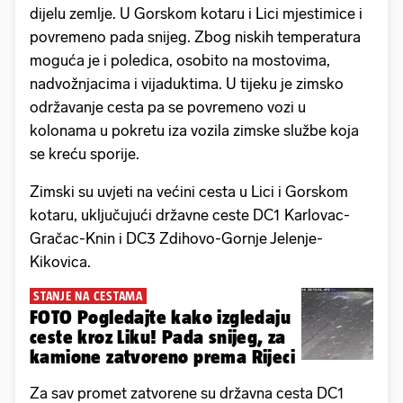
dijelu zemlje. U Gorskom kotaru i Lici mjestimice i
povremeno pada snijeg. Zbog niskih temperatura
moguća je i poledica, osobito na mostovima,
nadvožnjacima i vijaduktima. U tijeku je zimsko
održavanje cesta pa se povremeno vozi u
kolonama u pokretu iza vozila zimske službe koja
se kreću sporije.
Zimski su uvjeti na većini cesta u Lici i Gorskom
kotaru, uključujući državne ceste DC1 Karlovac-
Gračac-Knin i DC3 Zdihovo-Gornje Jelenje-
Kikovica.
STANJE NA CESTAMA
FOTO Pogledajte kako izgledaju
ceste kroz Liku! Pada snijeg, za
kamione zatvoreno prema Rijeci
Za sav promet zatvorene su državna cesta DC1