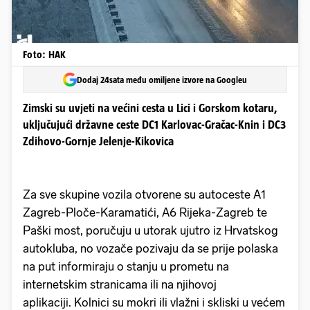
Foto: HAK
Dodaj 24sata među omiljene izvore na Googleu
Zimski su uvjeti na većini cesta u Lici i Gorskom kotaru,
uključujući državne ceste DC1 Karlovac-Gračac-Knin i DC3
Zdihovo-Gornje Jelenje-Kikovica
Za sve skupine vozila otvorene su autoceste A1
Zagreb-Ploče-Karamatići, A6 Rijeka-Zagreb te
Paški most, poručuju u utorak ujutro iz Hrvatskog
autokluba, no vozače pozivaju da se prije polaska
na put informiraju o stanju u prometu na
internetskim stranicama ili na njihovoj
aplikaciji. Kolnici su mokri ili vlažni i skliski u većem