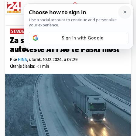
PRIJAVA
News
Komentari
0
STANJE U PROMETU
Za sve skupine vozila otvorene
autoceste A1 i A6 te Paški most
Piše
HINA
,
utorak, 10.12.2024. u 07:29
Čitanje članka: < 1 min