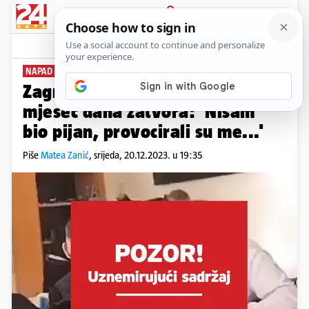
PRIJAVA
News
Komentari
175
NAPAD NA UČENIKA
Zagrebački profesor dobio je
mjesec dana zatvora: 'Nisam
bio pijan, provocirali su me...'
Piše
Matea Zanić
,
srijeda, 20.12.2023. u 19:35