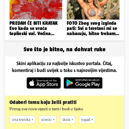
PREDAH ĆE BITI KRATAK
FOTO Zbog svog izgleda
Evo kada se vraća
pati: Svi u teretani mi se
toplinski val. Većina
nabacuju, hitno trebam
Europe na udaru
tjelohranitelja!
Sve što je bitno, na dohvat ruke
Skini aplikaciju za najbolje iskustvo portala. Čitaj,
komentiraj i budi uvijek u toku s najnovijim vijestima.
Odaberi temu koju želiš pratiti
Primaj sve nove vijesti o temi i budi u tijeku
crna kronika
učenici
škola
napad