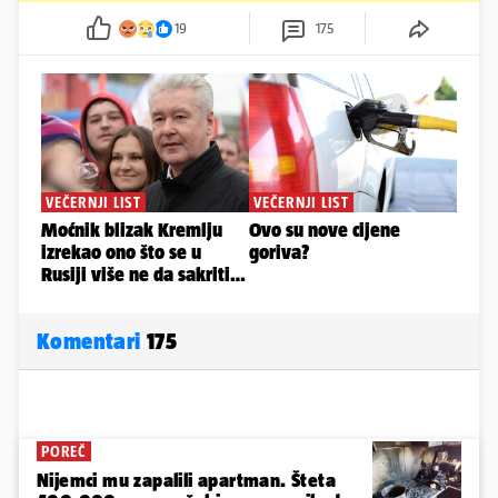
19
175
Komentari
175
POREČ
Nijemci mu zapalili apartman. Šteta