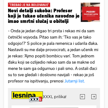
'TREBAO JE NA BOLOVANJE'
Novi detalji sukoba: Profesor
koji je tukao učenika navodno je
imao smrtni slučaj u obitelji
- Onda je jedan digao tri prsta i rekao mi da sam
četnički vojvoda. Pitao sam ih: ‘Tko vas je tako
odgojio!?‘ S police je pala remenica i udarila đaka.
Nastavili su me dalje provocirati, a jedan učenik mi
je rekao: ‘Ajmo popiti bombicu van‘. Tom jednom
đaku koji se ozlijedio rekao sam da se makne od
mene te sam ga odgurnuo i pali smo. A ostali đaci
su to sve gledali i doslovno navijali - rekao je još
profesor na ispitivanju, prenosi
Jutarnji list.