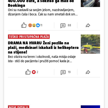
400.000 eura, a šokirao ga mail od
Bookinga
Oni su nastavili sa svojim jelom, nazdravljanjem,
dizanjem čaša i boca. Čak su nam smetali dok smo
u panici kupili crijeva kako bismo pokušali ugasiti
požar, rekao je vlasnik
11
88
TEŠKO PRISTUPAČNA PLAŽA
DRAMA NA HVARU Ženi pozlilo na
plaži, medicinari iskakali iz helikoptera
na stijene!
Bez obzira na teren i okolnosti, naša misija ostaje
ista - stići do pacijenta i pružiti pomoć kada je
najpotrebnija - objavilo je Ministarstvo zdravstva na
Facebooku
2
19
NOVI DETALJI