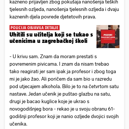
kazneno prijavljen zbog pokušaja nanošenja teških
tjelesnih ozljeda, nanošenja tjelesnih ozljeda i dvaju
kaznenih djela povrede djetetovih prava.
POLICIJA OBJAVILA DETALJE
Uhitili su učitelja koji se tukao s
učenicima u zagrebačkoj školi
- U krivu sam. Znam da moram prestati s
povremenim pivicama. I znam da nisam trebao
tako reagirati jer sam ipak ja profesor i zbog toga
mi je jako žao. Ali poričem da sam bio u razredu
pod utjecajem alkohola. Bilo je to na četvrtom satu
nastave. Jedan učenik je puštao glazbu na satu,
drugi je bacao kuglice koje je ukrao s
novogodišnjeg bora - rekao je u svoju obranu 61-
godišnji profesor koji je nanio ozljede dvojici svojih
učenika.