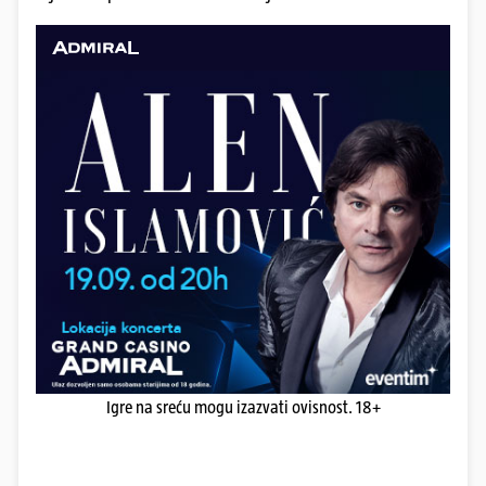
Igre na sreću mogu izazvati ovisnost. 18+