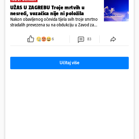
UŽAS U ZAGREBU Troje mrtvih u
nesreći, vozačica nije ni položila
Nakon obavljenog očevida tijela svih troje smrtno
stradalih prevezena su na obdukciju u Zavod za
sudsku medicinu i kriminalistiku u Zagrebu, a
policija nastavlja kriminalističko istraživanje
6
83
Učitaj više