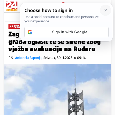
PRIJAVA
News
Komentari
5
KRATKA VJEŽBA
Zagrepčani, bez panike! U dijelu
grada oglasit će se sirene zbog
vježbe evakuacije na Ruđeru
Piše
Antonela Šaponja
,
četvrtak, 30.11.2023. u 09:14