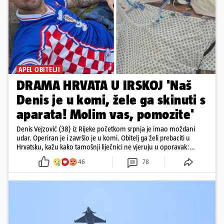
APEL OBITELJI
DRAMA HRVATA U IRSKOJ 'Naš
Denis je u komi, žele ga skinuti s
aparata! Molim vas, pomozite'
Denis Vejzović (38) iz Rijeke početkom srpnja je imao moždani
udar. Operiran je i završio je u komi. Obitelj ga želi prebaciti u
Hrvatsku, kažu kako tamošnji liječnici ne vjeruju u oporavak:
'Imamo 72 sata'
46
78