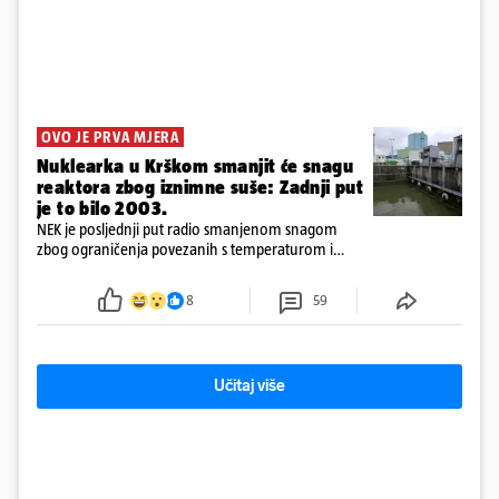
OVO JE PRVA MJERA
Nuklearka u Krškom smanjit će snagu
reaktora zbog iznimne suše: Zadnji put
je to bilo 2003.
NEK je posljednji put radio smanjenom snagom
zbog ograničenja povezanih s temperaturom i
protokom rijeke Save 2003. godine, kada je
smanjenje snage bilo potrebno više od 90 dana.
8
59
Učitaj više