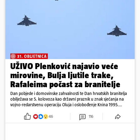
31. OBLJETNICA
UŽIVO Plenković najavio veće
mirovine, Bulja ljutile trake,
Rafaleima počast za branitelje
Dan pobjede i domovinske zahvalnosti te Dan hrvatskih branitelja
obilježava se 5. kolovoza kao državni praznik u znak sjećanja na
vojno-redarstvenu operaciju Oluja i oslobođenje Knina 1995.
godine
46
116