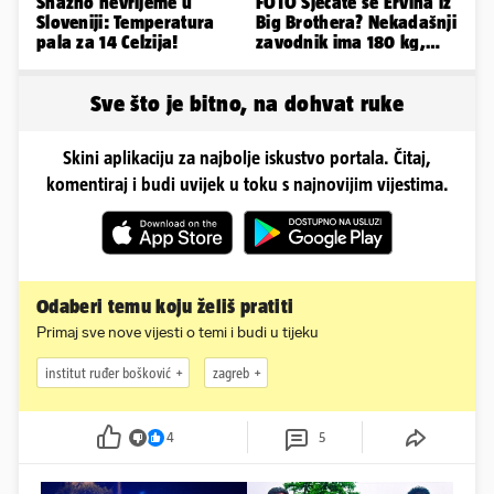
Snažno nevrijeme u
FOTO Sjećate se Ervina iz
Sloveniji: Temperatura
Big Brothera? Nekadašnji
pala za 14 Celzija!
zavodnik ima 180 kg,
evo kako izgleda
Sve što je bitno, na dohvat ruke
Skini aplikaciju za najbolje iskustvo portala. Čitaj,
komentiraj i budi uvijek u toku s najnovijim vijestima.
Odaberi temu koju želiš pratiti
Primaj sve nove vijesti o temi i budi u tijeku
institut ruđer bošković
zagreb
4
5