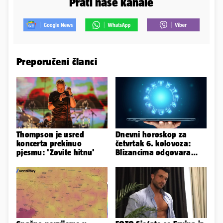
Prati naše kanale
Preporučeni članci
Thompson je usred
Dnevni horoskop za
koncerta prekinuo
četvrtak 6. kolovoza:
pjesmu: 'Zovite hitnu'
Blizancima odgovara
mir, a Vage imaju volje
za sve