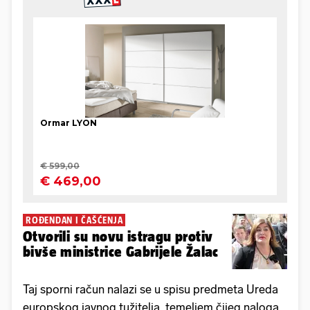
ROĐENDAN I ČAŠĆENJA
Otvorili su novu istragu protiv
bivše ministrice Gabrijele Žalac
Taj sporni račun nalazi se u spisu predmeta Ureda
europskog javnog tužitelja, temeljem čijeg naloga