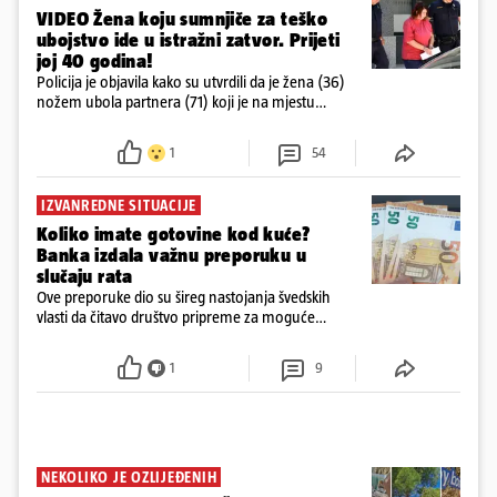
VIDEO Žena koju sumnjiče za teško
ubojstvo ide u istražni zatvor. Prijeti
joj 40 godina!
Policija je objavila kako su utvrdili da je žena (36)
nožem ubola partnera (71) koji je na mjestu
preminuo. Imala je 2,03 promila. U nedjelju su je
ispitali i poslali u istražni zatvor
1
54
IZVANREDNE SITUACIJE
Koliko imate gotovine kod kuće?
Banka izdala važnu preporuku u
slučaju rata
Ove preporuke dio su šireg nastojanja švedskih
vlasti da čitavo društvo pripreme za moguće
posljedice vojnih ili kibernetičkih napada
1
9
NEKOLIKO JE OZLIJEĐENIH