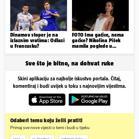
Dinamov stoper je na
FOTO Ima gaćice, nema
izlaznim vratima: Odlazi
gaćice? Nikolina Pišek
u Francusku?
mamila poglede u
poluprozirnom
kombinezonu
Sve što je bitno, na dohvat ruke
Skini aplikaciju za najbolje iskustvo portala. Čitaj,
komentiraj i budi uvijek u toku s najnovijim vijestima.
Odaberi temu koju želiš pratiti
Primaj sve nove vijesti o temi i budi u tijeku