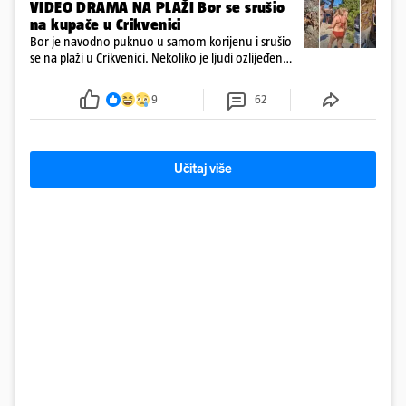
VIDEO DRAMA NA PLAŽI Bor se srušio
na kupače u Crikvenici
Bor je navodno puknuo u samom korijenu i srušio
se na plaži u Crikvenici. Nekoliko je ljudi ozlijeđeno,
ali navodno se ne radi o težim ozljedama
9
62
Učitaj više