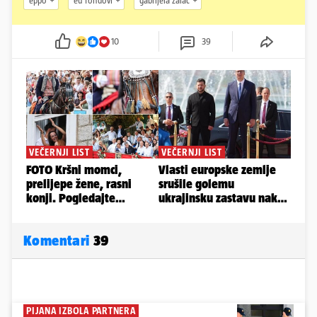
eppo
eu fondovi
gabrijela žalac
10
39
Komentari
39
PIJANA IZBOLA PARTNERA