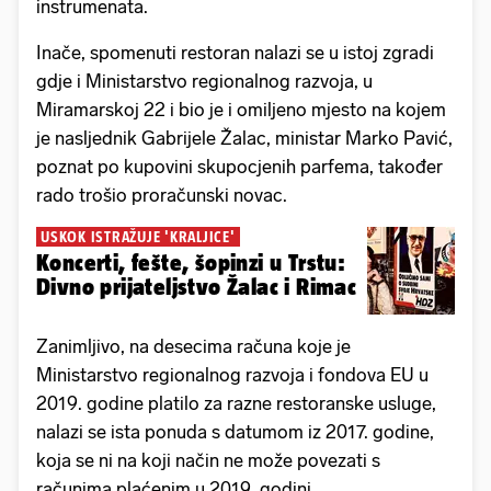
instrumenata.
Inače, spomenuti restoran nalazi se u istoj zgradi
gdje i Ministarstvo regionalnog razvoja, u
Miramarskoj 22 i bio je i omiljeno mjesto na kojem
je nasljednik Gabrijele Žalac, ministar Marko Pavić,
poznat po kupovini skupocjenih parfema, također
rado trošio proračunski novac.
USKOK ISTRAŽUJE 'KRALJICE'
Koncerti, fešte, šopinzi u Trstu:
Divno prijateljstvo Žalac i Rimac
Zanimljivo, na desecima računa koje je
Ministarstvo regionalnog razvoja i fondova EU u
2019. godine platilo za razne restoranske usluge,
nalazi se ista ponuda s datumom iz 2017. godine,
koja se ni na koji način ne može povezati s
računima plaćenim u 2019. godini.