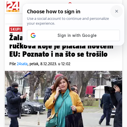
PRIJAVA
News
Komentari
39
SKUPI RUČKOVI
Žalac istražuju zbog rođendana i
ručkova koje je plaćala novcem
EU: Poznato i na što se trošilo
Piše
24sata
,
petak, 8.12.2023. u 12:02