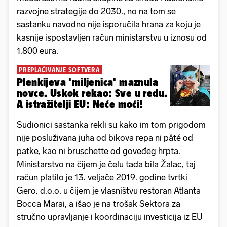
razvojne strategije do 2030., no na tom se
sastanku navodno nije isporučila hrana za koju je
kasnije ispostavljen račun ministarstvu u iznosu od
1.800 eura.
PREPLAĆIVANJE SOFTVERA
Plenkijeva 'miljenica' maznula
novce. Uskok rekao: Sve u redu.
A istražitelji EU: Neće moći!
Sudionici sastanka rekli su kako im tom prigodom
nije posluživana juha od bikova repa ni pâté od
patke, kao ni bruschette od goveđeg hrpta.
Ministarstvo na čijem je čelu tada bila Žalac, taj
račun platilo je 13. veljače 2019. godine tvrtki
Gero. d.o.o. u čijem je vlasništvu restoran Atlanta
Bocca Marai, a išao je na trošak Sektora za
stručno upravljanje i koordinaciju investicija iz EU