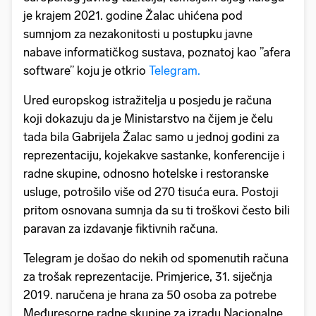
je krajem 2021. godine Žalac uhićena pod
sumnjom za nezakonitosti u postupku javne
nabave informatičkog sustava, poznatoj kao ”afera
software” koju je otkrio
Telegram.
Ured europskog istražitelja u posjedu je računa
koji dokazuju da je Ministarstvo na čijem je čelu
tada bila Gabrijela Žalac samo u jednoj godini za
reprezentaciju, kojekakve sastanke, konferencije i
radne skupine, odnosno hotelske i restoranske
usluge, potrošilo više od 270 tisuća eura. Postoji
pritom osnovana sumnja da su ti troškovi često bili
paravan za izdavanje fiktivnih računa.
Telegram je došao do nekih od spomenutih računa
za trošak reprezentacije. Primjerice, 31. siječnja
2019. naručena je hrana za 50 osoba za potrebe
Međuresorne radne skupine za izradu Nacionalne