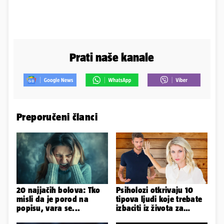
Prati naše kanale
Preporučeni članci
20 najjačih bolova: Tko
Psiholozi otkrivaju 10
misli da je porod na
tipova ljudi koje trebate
popisu, vara se...
izbaciti iz života za
vlastito dobro