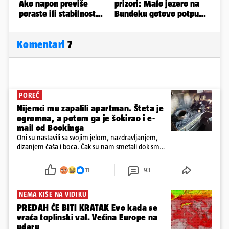
Komentari
7
POREČ
Nijemci mu zapalili apartman. Šteta je
ogromna, a potom ga je šokirao i e-
mail od Bookinga
Oni su nastavili sa svojim jelom, nazdravljanjem,
dizanjem čaša i boca. Čak su nam smetali dok smo
u panici kupili crijeva kako bismo pokušali ugasiti
požar, rekao je vlasnik
11
93
NEMA KIŠE NA VIDIKU
PREDAH ĆE BITI KRATAK Evo kada se
vraća toplinski val. Većina Europe na
udaru