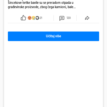
Šincekove tvrtke bavile su se preradom otpada u
građevinske proizvode, zbog čega kamioni, bale
plastike i samljeveni materijal dugo nisu izazivali
sumnju
21
120
Učitaj više