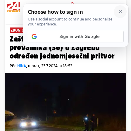
PRIJAVA
News
Komentari
7
ZBOG OPASNOSTI
Zaštitaru (47) koji je usmrtio
provalnika (36) u Zagrebu
određen jednomjesečni pritvor
Piše
HINA
,
utorak, 23.7.2024. u 18:52