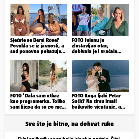
Sjećate se Demi Rose?
FOTO Jelenu je
Povukla se iz javnosti, a
zlostavljao otac,
sad ponovno pokazuje
dobivala je i vraćala
obline. Ovako izgleda
kilograme: 'Brutalno me
tukao šakama'
FOTO 'Dala sam otkaz
FOTO Koga ljubi Petar
kao programerka. Toliko
Sučić? Na zimu imali
sam lijepa da su po meni
bajkovito vjenčanje, a
napravili lutku'
sada je na svijet stigao -
sin!
Sve što je bitno, na dohvat ruke