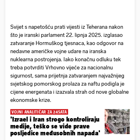
Svijet s napetošću prati vijesti iz Teherana nakon
što je iranski parlament 22. lipnja 2025. izglasao
zatvaranje Hormuškog tjesnaca, kao odgovor na
nedavne američke vojne udare na iranska
nuklearna postrojenja. Iako konačnu odluku tek
treba potvrditi Vrhovno vijeće za nacionalnu
sigurnost, sama prijetnja zatvaranjem najvažnijeg
svjetskog pomorskog prolaza za naftu podigla je
cijene energenata i izazvala strah od nove globalne
ekonomske krize.
VOJNI ANALITIČAR ZA 24SATA
'Izrael i Iran strogo kontroliraju
medije, teško se vide prave
posljedice međusobnih napada'