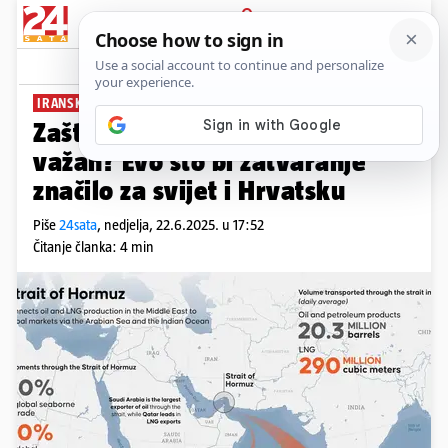
PRIJAVA
News
Komentari
9
IRANSKA PRIJETNJA
Zašto je Hormuški tjesnac toliko
važan? Evo što bi zatvaranje
značilo za svijet i Hrvatsku
Piše
24sata
,
nedjelja, 22.6.2025. u 17:52
Čitanje članka: 4 min