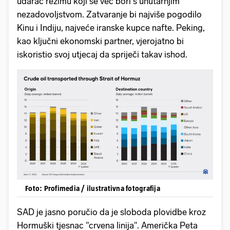
udarac režimu koji se već bori s unutarnjim
nezadovoljstvom. Zatvaranje bi najviše pogodilo
Kinu i Indiju, najveće iranske kupce nafte. Peking,
kao ključni ekonomski partner, vjerojatno bi
iskoristio svoj utjecaj da spriječi takav ishod.
Foto: Profimedia / ilustrativna fotografija
SAD je jasno poručio da je sloboda plovidbe kroz
Hormuški tjesnac "crvena linija". Američka Peta