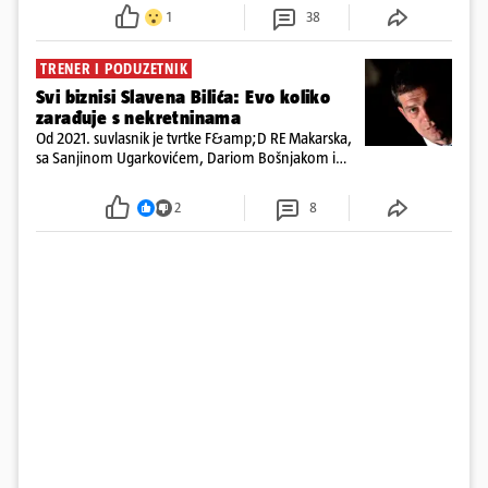
ispitali i poslali u istražni zatvor
1
38
TRENER I PODUZETNIK
Svi biznisi Slavena Bilića: Evo koliko
zarađuje s nekretninama
Od 2021. suvlasnik je tvrtke F&amp;D RE Makarska,
sa Sanjinom Ugarkovićem, Dariom Bošnjakom i
Dobrislavom Hrkaćem. Tvrtka je registrirana za
poslovanje nekretninama, a od osnutka nema
2
8
zaposlenih