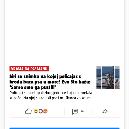
DRAMA NA PAŠMANU
Širi se snimka na kojoj policajac s
broda baca psa u more! Evo što kažu:
'Samo smo ga pustili'
Policajci su postupali zbog jedrilice koja je ometala
kupače. Na njoj su zatekli psa i muškarca za kojim
se od ranije trage. Muškarac je pružao otpor te su
ga uhitili, a psa je preuzeo komunalni redar
11
47