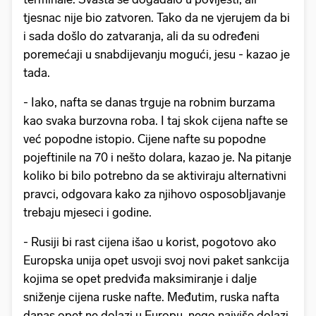
tjesnac nije bio zatvoren. Tako da ne vjerujem da bi
i sada došlo do zatvaranja, ali da su određeni
poremećaji u snabdijevanju mogući, jesu - kazao je
tada.
- Iako, nafta se danas trguje na robnim burzama
kao svaka burzovna roba. I taj skok cijena nafte se
već popodne istopio. Cijene nafte su popodne
pojeftinile na 70 i nešto dolara, kazao je. Na pitanje
koliko bi bilo potrebno da se aktiviraju alternativni
pravci, odgovara kako za njihovo osposobljavanje
trebaju mjeseci i godine.
- Rusiji bi rast cijena išao u korist, pogotovo ako
Europska unija opet usvoji svoj novi paket sankcija
kojima se opet predviđa maksimiranje i dalje
sniženje cijena ruske nafte. Međutim, ruska nafta
danas opet ne dolazi u Europu, nego najviše dolazi