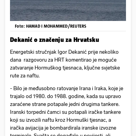
Foto: HAMAD I MOHAMMED/REUTERS
Dekanić o značenju za Hrvatsku
Energetski stručnjak Igor Dekanić prije nekoliko
dana razgovoru za HRT komentirao je moguće
zatvaranje Hormuškog tjesnaca, ključne svjetske
rute za naftu.
- Bilo je međusobno ratovanje Irana i Iraka, koje je
trajalo od 1980. do 1988. godine, kada su upravo
zaraćene strane potapale jedni drugima tankere.
Iranski torpedni čamci su potapali iračke tankere
koji su izvozili naftu kroz Hormuški tjesnac, a
iračka avijacija je bombardirala iranske izvozne
terminale. Svašta se događalo u povijesti, ali