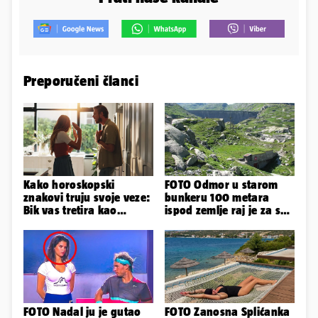
Preporučeni članci
Kako horoskopski
FOTO Odmor u starom
znakovi truju svoje veze:
bunkeru 100 metara
Bik vas tretira kao
ispod zemlje raj je za sva
vlasništvo, Jarcu je veza
vaša osjetila
ugovor
FOTO Nadal ju je gutao
FOTO Zanosna Splićanka