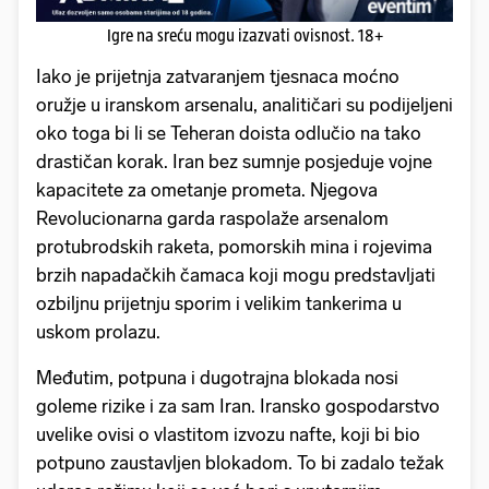
Igre na sreću mogu izazvati ovisnost. 18+
Iako je prijetnja zatvaranjem tjesnaca moćno
oružje u iranskom arsenalu, analitičari su podijeljeni
oko toga bi li se Teheran doista odlučio na tako
drastičan korak. Iran bez sumnje posjeduje vojne
kapacitete za ometanje prometa. Njegova
Revolucionarna garda raspolaže arsenalom
protubrodskih raketa, pomorskih mina i rojevima
brzih napadačkih čamaca koji mogu predstavljati
ozbiljnu prijetnju sporim i velikim tankerima u
uskom prolazu.
Međutim, potpuna i dugotrajna blokada nosi
goleme rizike i za sam Iran. Iransko gospodarstvo
uvelike ovisi o vlastitom izvozu nafte, koji bi bio
potpuno zaustavljen blokadom. To bi zadalo težak