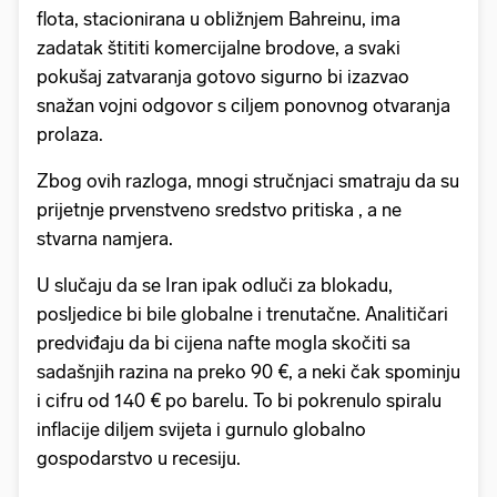
flota, stacionirana u obližnjem Bahreinu, ima
zadatak štititi komercijalne brodove, a svaki
pokušaj zatvaranja gotovo sigurno bi izazvao
snažan vojni odgovor s ciljem ponovnog otvaranja
prolaza.
Zbog ovih razloga, mnogi stručnjaci smatraju da su
prijetnje prvenstveno sredstvo pritiska , a ne
stvarna namjera.
U slučaju da se Iran ipak odluči za blokadu,
posljedice bi bile globalne i trenutačne. Analitičari
predviđaju da bi cijena nafte mogla skočiti sa
sadašnjih razina na preko 90 €, a neki čak spominju
i cifru od 140 € po barelu. To bi pokrenulo spiralu
inflacije diljem svijeta i gurnulo globalno
gospodarstvo u recesiju.