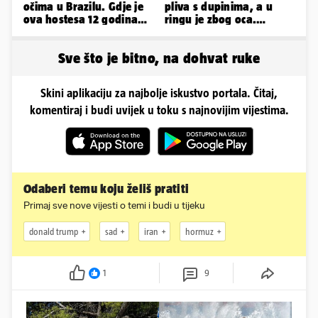
očima u Brazilu. Gdje je
pliva s dupinima, a u
ova hostesa 12 godina
ringu je zbog oca.
poslije i kako izgleda?
Nedavno se i zaručila...
Sve što je bitno, na dohvat ruke
Skini aplikaciju za najbolje iskustvo portala. Čitaj,
komentiraj i budi uvijek u toku s najnovijim vijestima.
Odaberi temu koju želiš pratiti
Primaj sve nove vijesti o temi i budi u tijeku
donald trump
sad
iran
hormuz
1
9