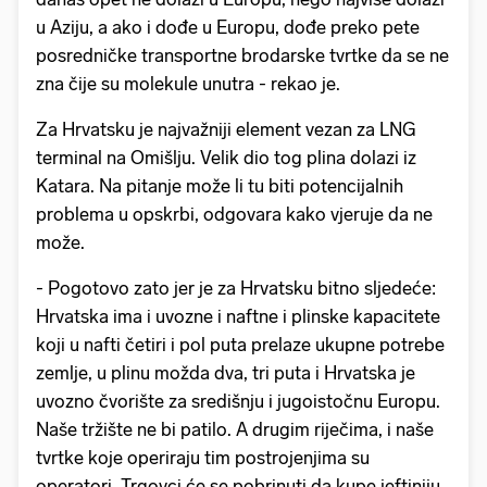
u Aziju, a ako i dođe u Europu, dođe preko pete
posredničke transportne brodarske tvrtke da se ne
zna čije su molekule unutra - rekao je.
Za Hrvatsku je najvažniji element vezan za LNG
terminal na Omišlju. Velik dio tog plina dolazi iz
Katara. Na pitanje može li tu biti potencijalnih
problema u opskrbi, odgovara kako vjeruje da ne
može.
- Pogotovo zato jer je za Hrvatsku bitno sljedeće:
Hrvatska ima i uvozne i naftne i plinske kapacitete
koji u nafti četiri i pol puta prelaze ukupne potrebe
zemlje, u plinu možda dva, tri puta i Hrvatska je
uvozno čvorište za središnju i jugoistočnu Europu.
Naše tržište ne bi patilo. A drugim riječima, i naše
tvrtke koje operiraju tim postrojenjima su
operatori. Trgovci će se pobrinuti da kupe jeftiniju