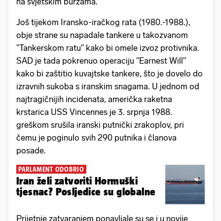
na svjetskim burzama.
Još tijekom Iransko-iračkog rata (1980.-1988.),
obje strane su napadale tankere u takozvanom
"Tankerskom ratu" kako bi omele izvoz protivnika.
SAD je tada pokrenuo operaciju "Earnest Will"
kako bi zaštitio kuvajtske tankere, što je dovelo do
izravnih sukoba s iranskim snagama. U jednom od
najtragičnijih incidenata, američka raketna
krstarica USS Vincennes je 3. srpnja 1988.
greškom srušila iranski putnički zrakoplov, pri
čemu je poginulo svih 290 putnika i članova
posade.
PARLAMENT ODOBRIO
Iran želi zatvoriti Hormuški
tjesnac? Posljedice su globalne
Prijetnje zatvaranjem ponavljale su se i u novije