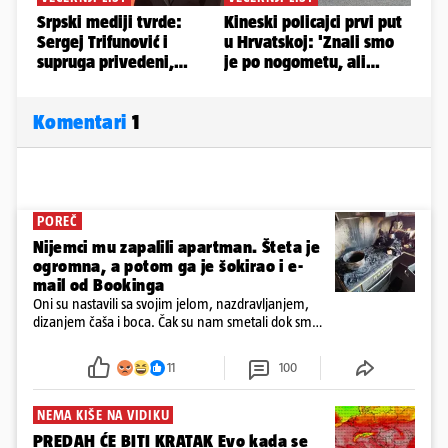
Komentari
1
POREČ
Nijemci mu zapalili apartman. Šteta je
ogromna, a potom ga je šokirao i e-
mail od Bookinga
Oni su nastavili sa svojim jelom, nazdravljanjem,
dizanjem čaša i boca. Čak su nam smetali dok smo
u panici kupili crijeva kako bismo pokušali ugasiti
požar, rekao je vlasnik
11
100
NEMA KIŠE NA VIDIKU
PREDAH ĆE BITI KRATAK Evo kada se