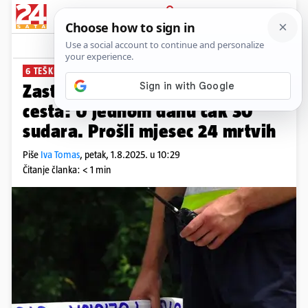
PRIJAVA
News
Komentari
1
6 TEŠKIH NESREĆA
Zastrašujući podaci s hrvatskih
cesta: U jednom danu čak 30
sudara. Prošli mjesec 24 mrtvih
Piše
Iva Tomas
,
petak, 1.8.2025. u 10:29
Čitanje članka: < 1 min