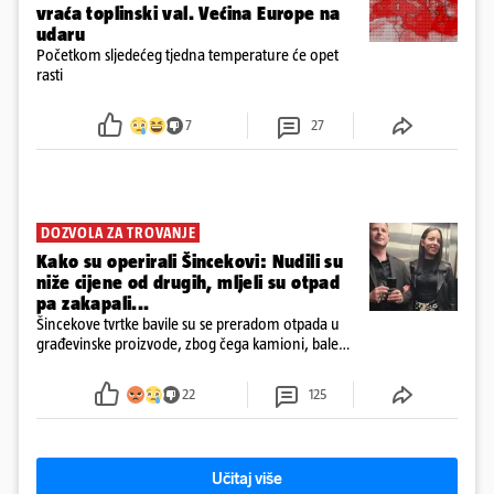
vraća toplinski val. Većina Europe na
udaru
Početkom sljedećeg tjedna temperature će opet
rasti
7
27
DOZVOLA ZA TROVANJE
Kako su operirali Šincekovi: Nudili su
niže cijene od drugih, mljeli su otpad
pa zakapali...
Šincekove tvrtke bavile su se preradom otpada u
građevinske proizvode, zbog čega kamioni, bale
plastike i samljeveni materijal dugo nisu izazivali
sumnju
22
125
Učitaj više