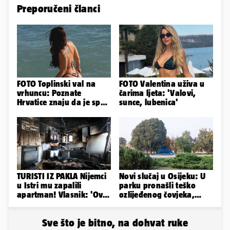
Preporučeni članci
FOTO Toplinski val na
FOTO Valentina uživa u
vrhuncu: Poznate
čarima ljeta: 'Valovi,
Hrvatice znaju da je spas
sunce, lubenica'
u minijaturnom bikiniju
TURISTI IZ PAKLA Nijemci
Novi slučaj u Osijeku: U
u Istri mu zapalili
parku pronašli teško
apartman! Vlasnik: 'Ovo
ozlijeđenog čovjeka,
je danas postala tortura'
prevezen je u bolnicu
Sve što je bitno, na dohvat ruke