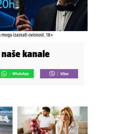
u mogu izazvati ovisnost. 18+
i naše kanale