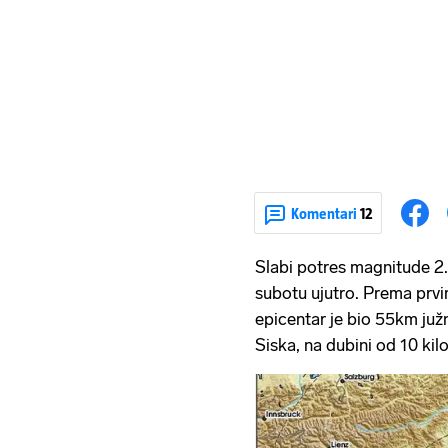
Komentari
12
Slabi potres magnitude 2.
subotu ujutro. Prema prv
epicentar je bio 55km ju
Siska, na dubini od 10 kil