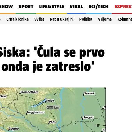
SHOW
SPORT
LIFE&STYLE
VIRAL
SCI/TECH
EXPRES
e
Crna kronika
Svijet
Rat u Ukrajini
Politika
Vrijeme
Kolumn
Siska: 'Čula se prvo
 onda je zatreslo'