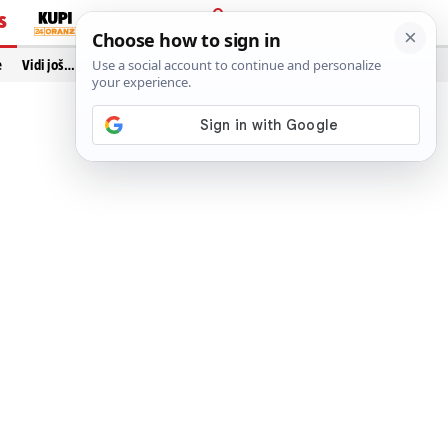
S
PRIJAVA
e
Vidi još…