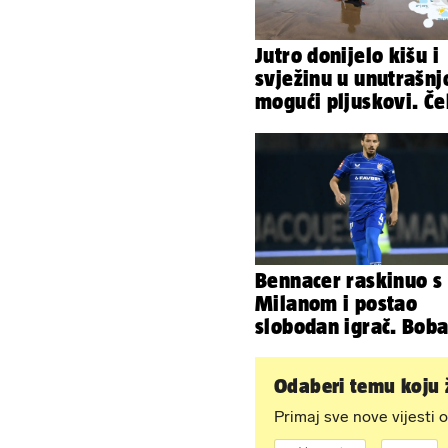
Jutro donijelo kišu i
svježinu u unutrašnjo
mogući pljuskovi. Č
nas vruć dan, bit će 
36
Bennacer raskinuo s
Milanom i postao
slobodan igrač. Bob
želio zadržati u Din
Odaberi temu koju ž
Primaj sve nove vijesti o