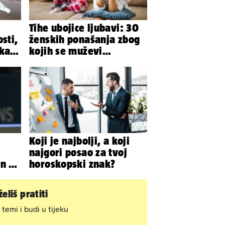
Tihe ubojice ljubavi: 30
sti,
ženskih ponašanja zbog
eka
kojih se muževi
do
emocionalno distanciraju
Koji je najbolji, a koji
najgori posao za tvoj
an ga
horoskopski znak?
amu
eliš pratiti
 temi i budi u tijeku